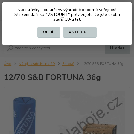
Tyto stránky jsou určeny výhradně odborné veřejnosti.
0
ks
CZK
+420 603794370
Stiskem tlačítka "VSTOUPIT" potvrzujete, že jste osoba
za
0 Kč
starší 18-ti let.
Menu
VSTOUPIT
ODEJÍT
Hledat
Úvod
Náboje a střelivo na ZO
Brokové
12/70 S&B FORTUNA 36g
12/70 S&B FORTUNA 36g