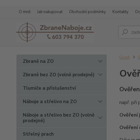
O mně
Jak nakupovat
Obchodní podmínky
Kontakty
Oc
Úvod
S
Zbraně na ZO
Ověř
Zbraně bez ZO (volně prodejné)
Tlumiče a příslušenství
Ověření
Náboje a střelivo na ZO
např. při
Ověření
Náboje a střelivo bez ZO (volně
prodejné)
Ověření 
Střelný prach