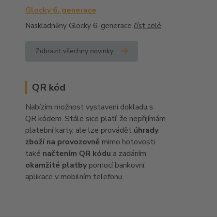
Glocky 6. generace
Naskladněny Glocky 6. generace
číst celé
Zobrazit všechny novinky
QR kód
Nabízím možnost vystavení dokladu s
QR kódem. Stále sice platí, že nepřijímám
platební karty, ale lze provádět
úhrady
zboží na provozovně
mimo hotovosti
také
načtením QR kódu
a zadáním
okamžité platby
pomocí bankovní
aplikace v mobilním telefonu.