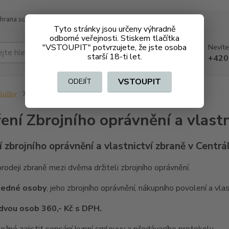
hrana soukromí
Doprava a platba
Tyto stránky jsou určeny výhradně
odborné veřejnosti. Stiskem tlačítka
"VSTOUPIT" potvrzujete, že jste osoba
Nevíte
Hledat
starší 18-ti let.
+420
VSTOUPIT
ODEJÍT
lužby
Ověření Zbrojního oprávnění a vlastnictví zbraně
ení Zbrojního oprávnění a vlastn
 zbrojního oprávnění a vlastnictví zbraně v Centrá
 prodeji zbraně mezi dvěma držiteli zbrojního oprávnění.
 jedné osoby
, jeho zbrojního oprávnění, nákupního povolení a vl
dvou osob 360,- Kč s DPH.