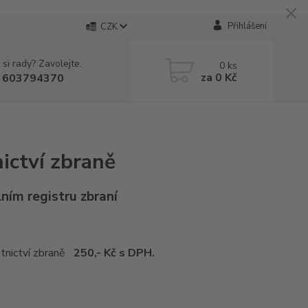
Přihlášení
CZK
 si rady? Zavolejte.
0
ks
za
0 Kč
 603794370
ictví zbraně
lním registru zbraní
astnictví zbraně
250,- Kč s DPH.