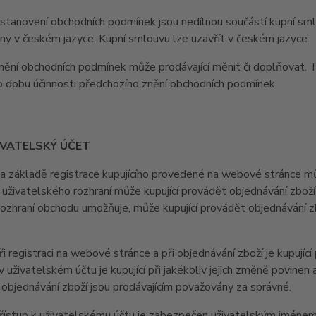
anovení obchodních podmínek jsou nedílnou součástí kupní sml
y v českém jazyce. Kupní smlouvu lze uzavřít v českém jazyce.
ní obchodních podmínek může prodávající měnit či doplňovat. T
o dobu účinnosti předchozího znění obchodních podmínek.
IVATELSKÝ ÚČET
ákladě registrace kupujícího provedené na webové stránce může
uživatelského rozhraní může kupující provádět objednávání zboží
zhraní obchodu umožňuje, může kupující provádět objednávání z
registraci na webové stránce a při objednávání zboží je kupujíc
 uživatelském účtu je kupující při jakékoliv jejich změně povine
i objednávání zboží jsou prodávajícím považovány za správné.
stup k uživatelskému účtu je zabezpečen uživatelským jménem a