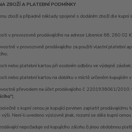
NA ZBOŽÍ A PLATEBNÍ PODMÍNKY
 zboží a případné náklady spojené s dodáním zboží dle kupní sm
osti v provozovně prodávajícího na adrese Libenice 88, 280 02 K
vostně v provozovně prodávajícího za použití vlastní platební a
ího;
osti nebo platební kartou při osobním odběru ve výdejně zásilek;
osti nebo platební kartou na dobírku v místě určeném kupujícím 
ovostně převodem na účet prodávajícího č. 2201938061/2010, v
ícího“
);
ečně s kupní cenou je kupující povinen zaplatit prodávajícímu 
výši. Není-li uvedeno výslovně jinak, rozumí se dále kupní cenou
ávající nepožaduje od kupujícího zálohu či jinou obdobnou platb