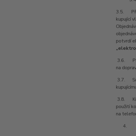
3.5. Před
kupující 
Objednávk
objednávc
potvrdí e
„elektro
3.6. Prod
na doprav
3.7. Smlu
kupujícím
3.8. Kupu
použití k
na telefo