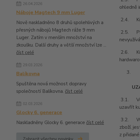
26.04.2026
ohledně i
Náboje Magtech 9 mm Luger
2.4. Kupu
Nově naskladněno 8 druhů spolehlivých a
přesných nábojů Magtech ráže 9 mm
2.5. Prod
Luger. Zatím v menším množství na
nevyužívá
zkoušku. Další druhy a větší množství lze ...
2.6. Kupu
číst celé
hardwarov
29.03.2026
Balíkovna
Spuštěna nová možnost dopravy
UZ
společností Balíkovna.
číst celé
3.1. Vešk
02.03.2026
uzavřít k
Glocky 6. generace
3.2. Webo
Naskladněny Glocky 6. generace
číst celé
zboží, je
z přidané
Zobrazit všechny novinky