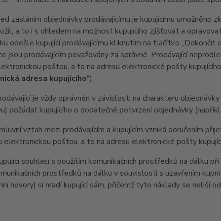
 zasláním objednávky prodávajícímu je kupujícímu umožněno zko
vložil, a to i s ohledem na možnost kupujícího zjišťovat a opravov
u odešle kupující prodávajícímu kliknutím na tlačítko „Dokončit 
e jsou prodávajícím považovány za správné. Prodávající neprodl
lektronickou poštou, a to na adresu elektronické pošty kupujícíh
nická adresa kupujícího“
).
ávající je vždy oprávněn v závislosti na charakteru objednávky
u) požádat kupujícího o dodatečné potvrzení objednávky (napříkla
vní vztah mezi prodávajícím a kupujícím vzniká doručením přijetí
u elektronickou poštou, a to na adresu elektronické pošty kupujíc
jící souhlasí s použitím komunikačních prostředků na dálku při u
omunikačních prostředků na dálku v souvislosti s uzavřením kupní
nní hovory) si hradí kupující sám, přičemž tyto náklady se neliší o