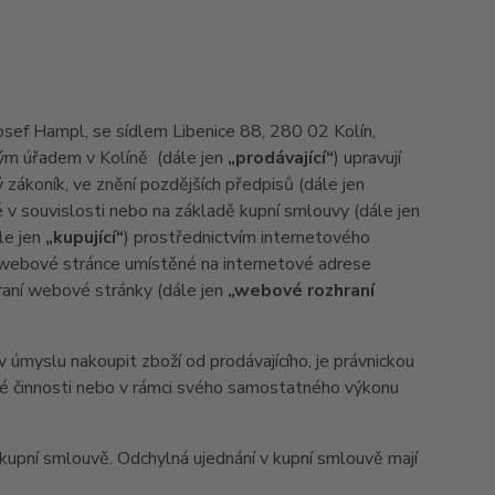
Josef Hampl, se sídlem Libenice 88, 280 02 Kolín,
kým úřadem v Kolíně (dále jen
„prodávající“
) upravují
zákoník, ve znění pozdějších předpisů (dále jen
é v souvislosti nebo na základě kupní smlouvy (dále jen
le jen
„kupující“
) prostřednictvím internetového
a webové stránce umístěné na internetové adrese
hraní webové stránky (dále jen
„webové rozhraní
úmyslu nakoupit zboží od prodávajícího, je právnickou
ské činnosti nebo v rámci svého samostatného výkonu
pní smlouvě. Odchylná ujednání v kupní smlouvě mají