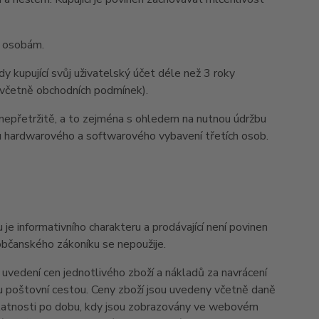
m osobám.
y kupující svůj uživatelský účet déle než 3 roky
y (včetně obchodních podmínek).
nepřetržitě, a to zejména s ohledem na nutnou údržbu
u hardwarového a softwarového vybavení třetích osob.
informativního charakteru a prodávající není povinen
občanského zákoníku se nepoužije.
vedení cen jednotlivého zboží a nákladů za navrácení
u poštovní cestou. Ceny zboží jsou uvedeny včetně daně
 platnosti po dobu, kdy jsou zobrazovány ve webovém