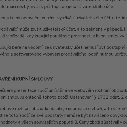
nformací nezbytných k přístupu do jeho uživatelského účtu.
jící není oprávněn umožnit využívání uživatelského účtu třetí
ávající může zrušit uživatelský účet, a to zejména v případě, kd
, či v případě, kdy kupující poruší své povinnosti z kupní smlouv
jící bere na vědomí, že uživatelský účet nemusí být dostupný 
ého a softwarového vybavení prodávajícího, popř. nutnou údržb
AVŘENÍ KUPNÍ SMLOUVY
erá prezentace zboží umístěná ve webovém rozhraní obchodu je 
upní smlouvu ohledně tohoto zboží. Ustanovení § 1732 odst. 2 
vé rozhraní obchodu obsahuje informace o zboží, a to včetně u
stliže toto zboží ze své podstaty nemůže být navráceno obvyklo
 hodnoty a všech souvisejících poplatků. Ceny zboží zůstávají v