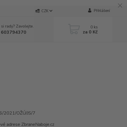
Přihlášení
CZK
 si rady? Zavolejte.
0
ks
za
0 Kč
 603794370
 26/2021/OŽÚ/JS/7
tové adrese ZbraneNaboje.cz