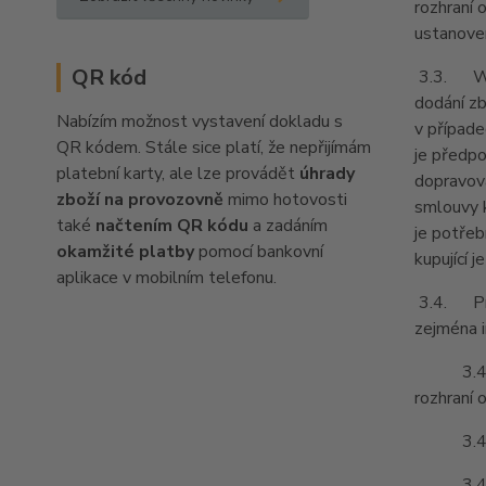
rozhraní 
ustanoven
QR kód
3.3. Web
dodání zb
Nabízím možnost vystavení dokladu s
v případe
QR kódem. Stále sice platí, že nepřijímám
je předpo
platební karty, ale lze provádět
úhrady
dopravov
zboží na provozovně
mimo hotovosti
smlouvy k
také
načtením QR kódu
a zadáním
je potřeb
okamžité platby
pomocí bankovní
kupující 
aplikace v mobilním telefonu.
3.4. Pro
zejména i
3.4.1. o
rozhraní 
3.4.2. z
3.4.3. i