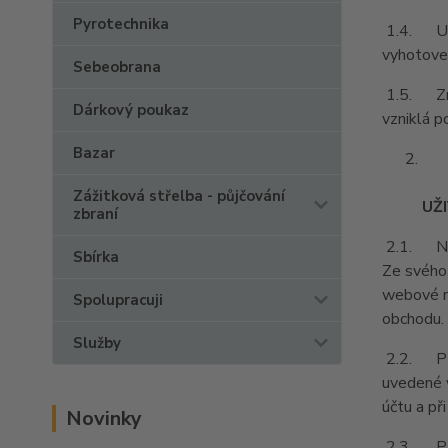
Pyrotechnika
1.4. Ust
vyhotoven
Sebeobrana
1.5. Zně
Dárkový poukaz
vzniklá p
Bazar
Zážitková střelba - půjčování
UŽ
zbraní
2.1. Na z
Sbírka
Ze svého 
webové ro
Spolupracuji
obchodu.
Služby
2.2. Při 
uvedené v
účtu a př
Novinky
2.3. Pří