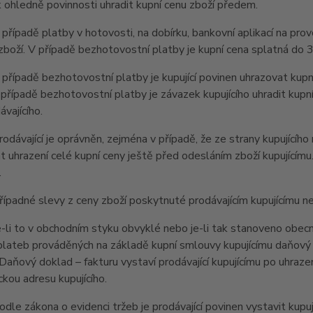
ohledně povinnosti uhradit kupní cenu zboží předem.
ípadě platby v hotovosti, na dobírku, bankovní aplikací na provo
zboží. V případě bezhotovostní platby je kupní cena splatná do 
ípadě bezhotovostní platby je kupující povinen uhrazovat kupní
 případě bezhotovostní platby je závazek kupujícího uhradit kupn
ávajícího.
ávající je oprávněn, zejména v případě, že ze strany kupujícího
 uhrazení celé kupní ceny ještě před odesláním zboží kupujícím
.
padné slevy z ceny zboží poskytnuté prodávajícím kupujícímu n
i to v obchodním styku obvyklé nebo je-li tak stanoveno obecně
lateb prováděných na základě kupní smlouvy kupujícímu daňový d
Daňový doklad – fakturu vystaví prodávající kupujícímu po uhrazen
ckou adresu kupujícího.
e zákona o evidenci tržeb je prodávající povinen vystavit kupuj