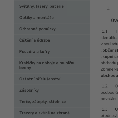
Svítilny, lasery, baterie
Optiky a montáže
ÚV
Ochranné pomůcky
1.1. Tyt
identifik
Čištění a údržba
v souladu
„občansk
Pouzdra a kufry
„kupní 
obchodu p
Krabičky na náboje a muniční
bedny
ZbraneNa
obchodu
Ostatní příslušenství
1.2. Obch
Zásobníky
osobou či
povolání.
Terče, zálepky, střelnice
1.3. Ust
Trezory a skříně na zbraně
přednost