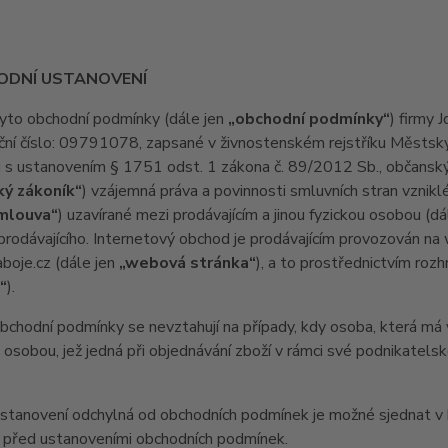
ODNÍ USTANOVENÍ
o obchodní podmínky (dále jen
„obchodní podmínky“
) firmy 
ační číslo: 09791078, zapsané v živnostenském rejstříku Městs
 s ustanovením § 1751 odst. 1 zákona č. 89/2012 Sb., občanský 
ý zákoník“
) vzájemná práva a povinnosti smluvních stran vznikl
smlouva“
) uzavírané mezi prodávajícím a jinou fyzickou osobou (dá
rodávajícího. Internetový obchod je prodávajícím provozován n
boje.cz (dále jen
„webová stránka“
), a to prostřednictvím roz
“
).
odní podmínky se nevztahují na případy, kdy osoba, která má v 
 osobou, jež jedná při objednávání zboží v rámci své podnikatel
anovení odchylná od obchodních podmínek je možné sjednat v ku
 před ustanoveními obchodních podmínek.