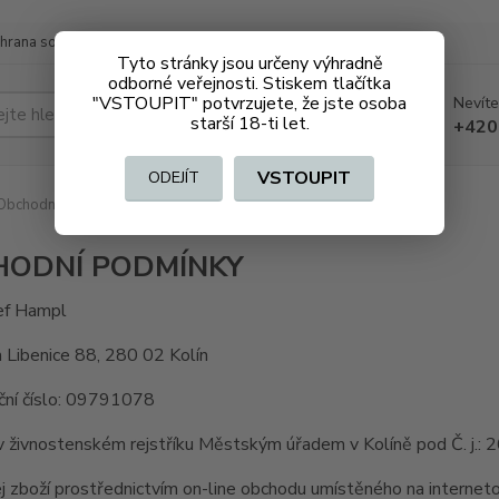
hrana soukromí
Doprava a platba
Tyto stránky jsou určeny výhradně
odborné veřejnosti. Stiskem tlačítka
"VSTOUPIT" potvrzujete, že jste osoba
Nevíte
Hledat
starší 18-ti let.
+420
VSTOUPIT
ODEJÍT
Obchodní podmínky
HODNÍ PODMÍNKY
sef Hampl
 Libenice 88, 280 02 Kolín
ační číslo: 09791078
v živnostenském rejstříku Městským úřadem v Kolíně pod Č. j.:
j zboží prostřednictvím on-line obchodu umístěného na interne