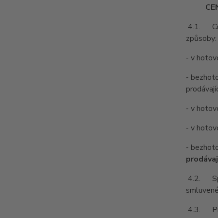
CE
4.1. Cenu
způsoby:
- v hotov
- bezhoto
prodávajíc
- v hotov
- v hotov
- bezhot
prodávaj
4.2. Spol
smluvené 
4.3. Prod