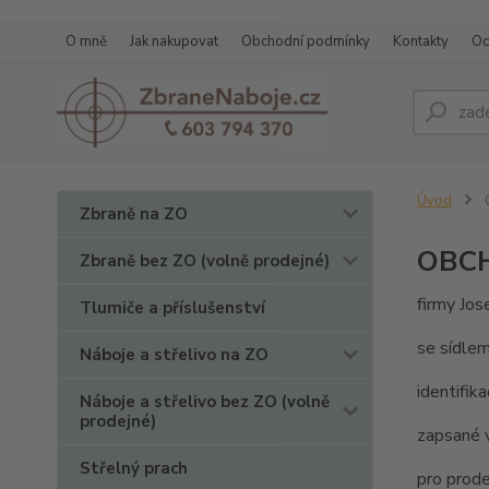
O mně
Jak nakupovat
Obchodní podmínky
Kontakty
Oc
Úvod
Zbraně na ZO
OBC
Zbraně bez ZO (volně prodejné)
firmy Jo
Tlumiče a příslušenství
se sídlem
Náboje a střelivo na ZO
identifik
Náboje a střelivo bez ZO (volně
prodejné)
zapsané 
Střelný prach
pro prode