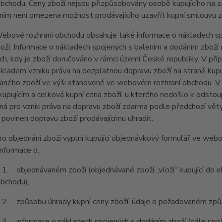
obchodu. Ceny zboží nejsou přizpůsobovány osobě kupujícího na
ím není omezena možnost prodávajícího uzavřít kupní smlouvu z
ové rozhraní obchodu obsahuje také informace o nákladech spo
oží. Informace o nákladech spojených s balením a dodáním zbož
ch, kdy je zboží doručováno v rámci území České republiky. V příp
kladem vzniku práva na bezplatnou dopravu zboží na straně kupuj
aného zboží ve výši stanovené ve webovém rozhraní obchodu. V 
upujícím a celková kupní cena zboží, u kterého nedošlo k odstou
ná pro vznik práva na dopravu zboží zdarma podle předchozí věty,
je povinen dopravu zboží prodávajícímu uhradit.
 objednání zboží vyplní kupující objednávkový formulář ve web
nformace o:
bjednávaném zboží (objednávané zboží „vloží“ kupující 
obchodu),
působu úhrady kupní ceny zboží, údaje o požadovaném způso
nformace o nákladech spojených s dodáním zboží (dále spol