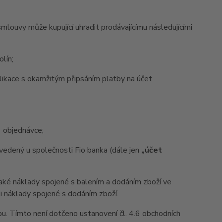
louvy může kupující uhradit prodávajícímu následujícími
olín;
plikace s okamžitým připsáním platby na účet
v objednávce;
edený u společnosti Fio banka (dále jen
„účet
také náklady spojené s balením a dodáním zboží ve
 i náklady spojené s dodáním zboží.
u. Tímto není dotčeno ustanovení čl. 4.6 obchodních