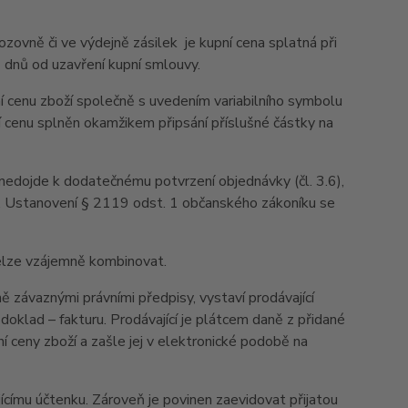
zovně či ve výdejně zásilek je kupní cena splatná při
3 dnů od uzavření kupní smlouvy.
 cenu zboží společně s uvedením variabilního symbolu
í cenu splněn okamžikem připsání příslušné částky na
 nedojde k dodatečnému potvrzení objednávky (čl. 3.6),
u. Ustanovení § 2119 odst. 1 občanského zákoníku se
elze vzájemně kombinovat.
 závaznými právními předpisy, vystaví prodávající
oklad – fakturu. Prodávající je plátcem daně z přidané
í ceny zboží a zašle jej v elektronické podobě na
ícímu účtenku. Zároveň je povinen zaevidovat přijatou