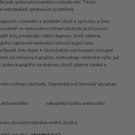
 základě automatizovaného rozhodování. Tímto
a individuálně sjednaných podmínek.
jených s balením a dodáním zboží a způsobu a času
í uvedené ve webovém rozhraní obchodu platí pouze
adě, kdy prodávající nabízí dopravu zboží zdarma,
ícího zaplacení minimální celkové kupní ceny
případě, kdy dojde k částečnému odstoupení od kupní
pení od smlouvy kupujícím, nedosahuje minimální výše, jež
 právo kupujícího na dopravu zboží zdarma zaniká a
ovém rozhraní obchodu. Objednávkový formulář obsahuje
do elektronického nákupního košíku webového
bu doručení objednávaného zboží a
ečně jen jako
„objednávka“
).