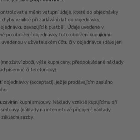
ntrolovat a měnit vstupní údaje, které do objednávky
at chyby vzniklé při zadávání dat do objednávky.
objednávku zavazující k platbě“. Údaje uvedené v
eně po obdržení objednávky toto obdržení kupujícímu
o uvedenou v uživatelském účtu či v objednávce (dále jen
 (množství zboží, výše kupní ceny, předpokládané náklady
d písemně či telefonicky).
 objednávky (akceptací), jež je prodávajícím zasláno
ího.
zavírání kupní smlouvy. Náklady vzniklé kupujícímu při
 smlouvy (náklady na internetové připojení, náklady
d základní sazby.