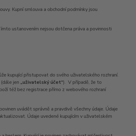
ouvy. Kupní smlouva a obchodní podmínky jsou
ímto ustanovením nejsou dotčena práva a povinnosti
 kupující přistupovat do svého uživatelského rozhraní.
 (dále jen
„uživatelský účet“
). V případě, že to
boží též bez registrace přímo z webového rozhraní
í povinen uvádět správně a pravdivě všechny údaje. Údaje
n aktualizovat. Údaje uvedené kupujícím v uživatelském
 heslem. Kupující je povinen zachovávat mlčenlivost