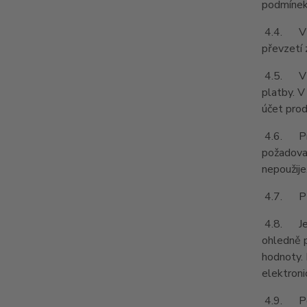
podmínek 
4.4. V př
převzetí 
4.5. V př
platby. V
účet prod
4.6. Prod
požadovat
nepoužije
4.7. Pří
4.8. Je-l
ohledně p
hodnoty. 
elektroni
4.9. Podl