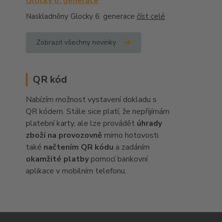
Glocky 6. generace
Naskladněny Glocky 6. generace
číst celé
Zobrazit všechny novinky
QR kód
Nabízím možnost vystavení dokladu s
QR kódem. Stále sice platí, že nepřijímám
platební karty, ale lze provádět
úhrady
zboží na provozovně
mimo hotovosti
také
načtením QR kódu
a zadáním
okamžité platby
pomocí bankovní
aplikace v mobilním telefonu.