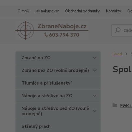
O mně
Jak nakupovat
Obchodní podmínky
Kontakty
Oc
Úvod
S
Zbraně na ZO
Spol
Zbraně bez ZO (volně prodejné)
Tlumiče a příslušenství
Náboje a střelivo na ZO
F&K i
Náboje a střelivo bez ZO (volně
prodejné)
Střelný prach