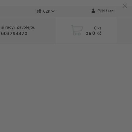
Přihlášení
CZK
 si rady? Zavolejte.
0
ks
za
0 Kč
 603794370