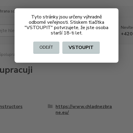
hrana soukromí
Doprava a platba
Tyto stránky jsou určeny výhradně
odborné veřejnosti. Stiskem tlačítka
"VSTOUPIT" potvrzujete, že jste osoba
Nevíte
Hledat
starší 18-ti let.
+420
VSTOUPIT
ODEJÍT
polupracuji
upracuji
nstructors
https://www.chladnezbra
ne.eu/