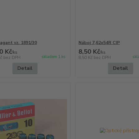
agant vz. 1891/30
Náboj 7,62x54R CIP
0 Kč
8,50 Kč
/
ks
/
ks
skladem 1 ks
skl
Kč
bez DPH
8,50 Kč
bez DPH
Detail
Detail