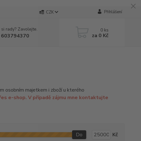
Přihlášení
CZK
 si rady? Zavolejte.
0
ks
za
0 Kč
 603794370
 mým osobním majetkem i zboží u kterého
řes e-shop. V případě zájmu mne kontaktujte
Do
Kč