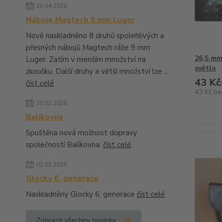
26.04.2026
Náboje Magtech 9 mm Luger
Nově naskladněno 8 druhů spolehlivých a
přesných nábojů Magtech ráže 9 mm
26,5 mm 
Luger. Zatím v menším množství na
světlo
zkoušku. Další druhy a větší množství lze ...
43 Kč
číst celé
43 Kč
be
29.03.2026
Balíkovna
Spuštěna nová možnost dopravy
společností Balíkovna.
číst celé
02.03.2026
Glocky 6. generace
Naskladněny Glocky 6. generace
číst celé
Zobrazit všechny novinky