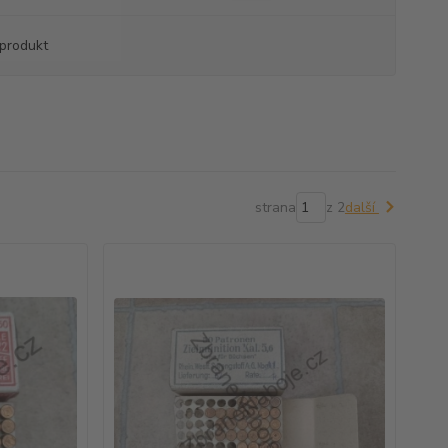
produkt
strana
z 2
další