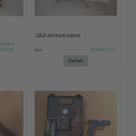
.22LR sbírkové náboje
skladem
1 balení
skladem 1 bal
/
bal
Detail