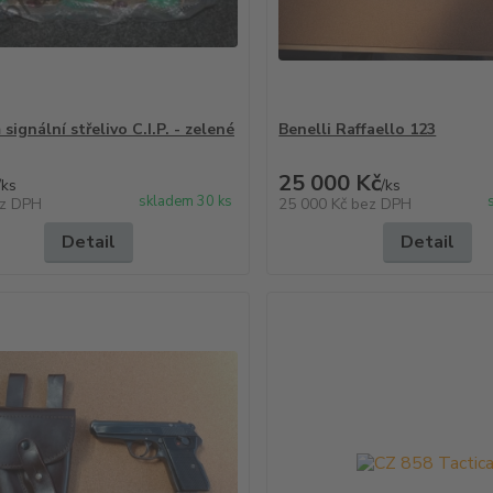
signální střelivo C.I.P. - zelené
Benelli Raffaello 123
25 000 Kč
/
ks
/
ks
skladem 30 ks
z DPH
25 000 Kč
bez DPH
Detail
Detail