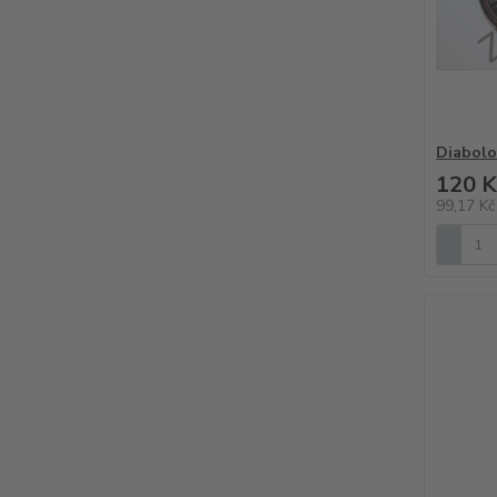
Diabolo
120 K
99,17 K