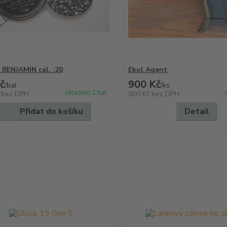
 BENJAMIN cal. .20
Ekol Agent
č
900 Kč
/
bal
/
ks
skladem 1 bal
č
bez DPH
900 Kč
bez DPH
Přidat do košíku
Detail