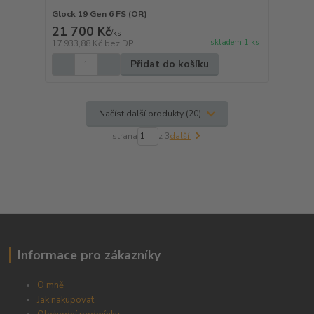
Glock 19 Gen 6 FS (OR)
21 700 Kč
/
ks
skladem 1 ks
17 933,88 Kč
bez DPH
Přidat do košíku
Načíst další produkty (20)
strana
z 3
další
Informace pro zákazníky
O mně
Jak nakupovat