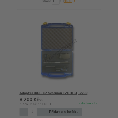
strana
z 3
další
Adaptér JKN - CZ Scorpion EVO III S1, .22LR
8 200 Kč
/
ks
skladem 2 ks
6 776,86 Kč
bez DPH
Přidat do košíku