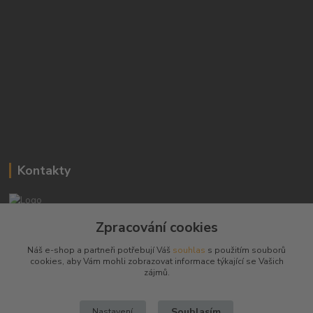
Kontakty
Josef Hampl
Zpracování cookies
+420 603794370
Náš e-shop a partneři potřebují Váš
souhlas
s použitím souborů
cookies, aby Vám mohli zobrazovat informace týkající se Vašich
zbranenaboje@seznam.cz
zájmů.
Souhlasím
Nastavení