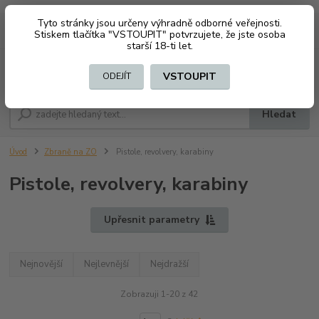
Tyto stránky jsou určeny výhradně odborné veřejnosti.
0
ks
CZK
+420 603794370
Stiskem tlačítka "VSTOUPIT" potvrzujete, že jste osoba
za
0 Kč
starší 18-ti let.
Menu
VSTOUPIT
ODEJÍT
Hledat
Úvod
Zbraně na ZO
Pistole, revolvery, karabiny
Pistole, revolvery, karabiny
Upřesnit parametry
Nejnovější
Nejlevnější
Nejdražší
Zobrazuji 1-20 z 42