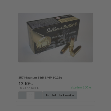
357 Magnum S&B SJHP 10,25g
13 Kč
/
ks
skladem 200 ks
10,74 Kč
bez DPH
Přidat do košíku