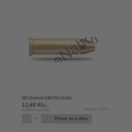
357 Magnum S&B FMJ 10,25g
11,60 Kč
/
ks
skladem 500 ks
9,59 Kč
bez DPH
Přidat do košíku