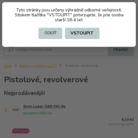
Tyto stránky jsou určeny výhradně odborné veřejnosti.
0
ks
CZK
+420 603794370
Stiskem tlačítka "VSTOUPIT" potvrzujete, že jste osoba
za
0 Kč
starší 18-ti let.
Menu
VSTOUPIT
ODEJÍT
Hledat
Úvod
Náboje a střelivo na ZO
Pistolové, revolverové
Pistolové, revolverové
Nejprodávanější
9mm Luger S&B FMJ 8g
1.
skladem 4050 ks
6,10 Kč
5,04 Kč bez DPH
TOP produkt