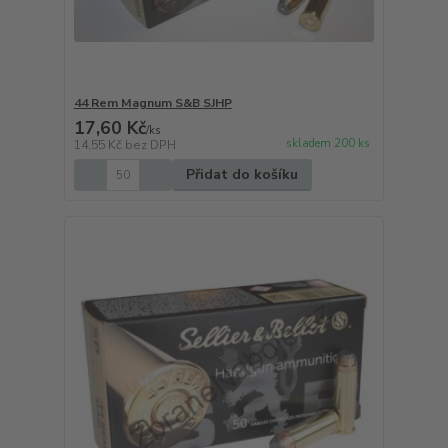
44 Rem Magnum S&B SJHP
17,60 Kč
/
ks
skladem 200 ks
14,55 Kč
bez DPH
Přidat do košíku