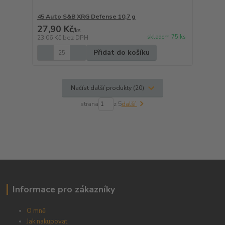
45 Auto S&B XRG Defense 10,7 g
27,90 Kč
/
ks
skladem 75 ks
23,06 Kč
bez DPH
Přidat do košíku
Načíst další produkty (20)
strana
z 5
další
Informace pro zákazníky
O mně
Jak nakupovat