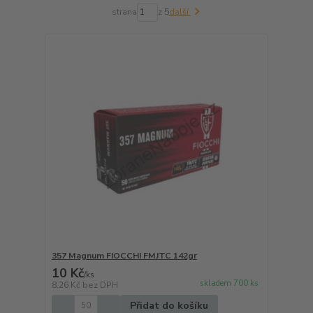
strana
z 5
další
357 Magnum FIOCCHI FMJTC 142gr
10 Kč
/
ks
skladem 700 ks
8,26 Kč
bez DPH
Přidat do košíku