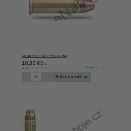
38 Special S&B FMJ 10,25g
10,30 Kč
/
ks
skladem 550 ks
8,51 Kč
bez DPH
Přidat do košíku