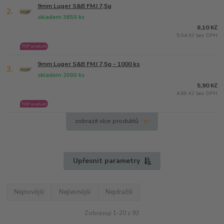
9mm Luger S&B FMJ 7,5g
2.
skladem 3850 ks
6,10 Kč
5,04 Kč bez DPH
TOP produkt
9mm Luger S&B FMJ 7,5g - 1000 ks
3.
skladem 2000 ks
5,90 Kč
4,88 Kč bez DPH
TOP produkt
zobrazit více produktů
Upřesnit parametry
Nejnovější
Nejlevnější
Nejdražší
Zobrazuji 1-20 z 93