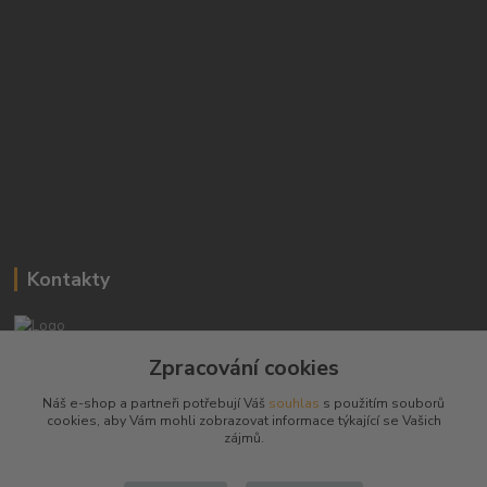
Kontakty
Josef Hampl
Zpracování cookies
+420 603794370
Náš e-shop a partneři potřebují Váš
souhlas
s použitím souborů
cookies, aby Vám mohli zobrazovat informace týkající se Vašich
zbranenaboje@seznam.cz
zájmů.