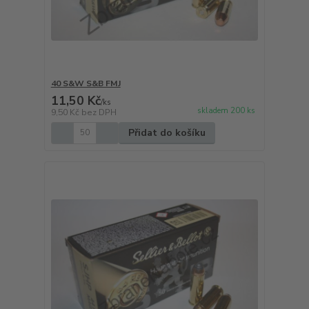
40 S&W S&B FMJ
11,50 Kč
/
ks
skladem 200 ks
9,50 Kč
bez DPH
Přidat do košíku