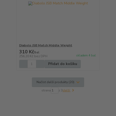
Diabolo JSB Match Middle Weight
310 Kč
/
bal
skladem 4 bal
256,20 Kč
bez DPH
Přidat do košíku
Načíst další produkty (20)
strana
z 3
další