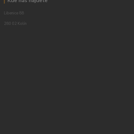
Kde nás najdete
Libenice 88
280 02 Kolín