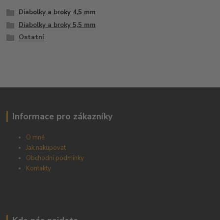
Diabolky a broky 4,5 mm
Diabolky a broky 5,5 mm
Ostatní
Informace pro zákazníky
O mně
Jak nakupovat
Obchodní podmínky
Kontakty