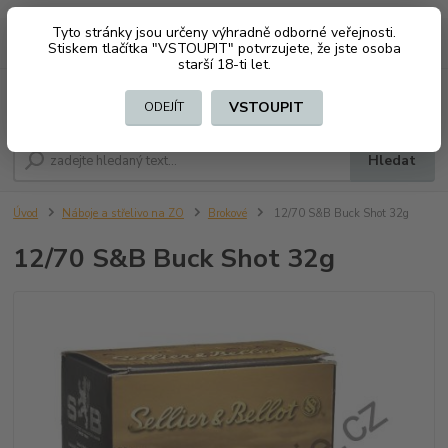
Tyto stránky jsou určeny výhradně odborné veřejnosti.
0
ks
CZK
+420 603794370
Stiskem tlačítka "VSTOUPIT" potvrzujete, že jste osoba
za
0 Kč
starší 18-ti let.
Menu
VSTOUPIT
ODEJÍT
Hledat
Úvod
Náboje a střelivo na ZO
Brokové
12/70 S&B Buck Shot 32g
12/70 S&B Buck Shot 32g