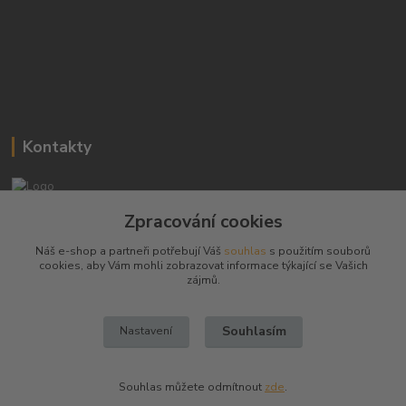
Kontakty
Josef Hampl
Zpracování cookies
+420 603794370
Náš e-shop a partneři potřebují Váš
souhlas
s použitím souborů
cookies, aby Vám mohli zobrazovat informace týkající se Vašich
zbranenaboje@seznam.cz
zájmů.
Souhlasím
Nastavení
Souhlas můžete odmítnout
zde
.
Vytvořeno na
Eshop-rychle.cz