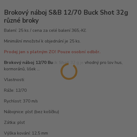
Brokový náboj S&B 12/70 Buck Shot 32g
různé broky
Balení: 25 ks / cena za celé balení 365,-Kč.
Minimální množství k objednání je 25 ks.
Prodej jen s platným ZO! Pouze osobní odběr.
Brokový náboj 12/70 Buck Shot
32 g je vhodný pro lov hus,
kormoránů, lišek ...
Vlastnosti:
Ráže: 12/70
Rychlost: 370 m/s
Nábojnice: plsť (bez košíčku)
Zátka: plsť
Výška kování: 12,5 mm