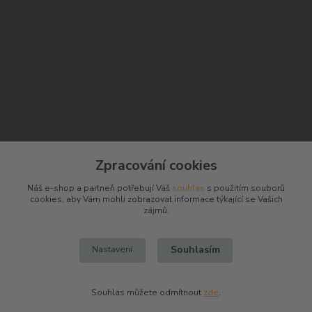
Kontakty
Zpracování cookies
Náš e-shop a partneři potřebují Váš
souhlas
s použitím souborů
cookies, aby Vám mohli zobrazovat informace týkající se Vašich
Josef Hampl
zájmů.
+420 603794370
Souhlasím
Nastavení
zbranenaboje@seznam.cz
Souhlas můžete odmítnout
zde
.