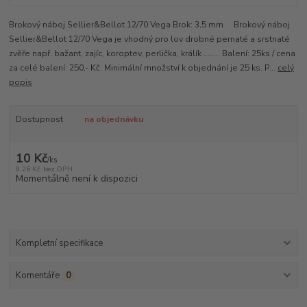
Brokový náboj Sellier&Bellot 12/70 Vega Brok: 3,5 mm Brokový náboj
Sellier&Bellot 12/70 Vega je vhodný pro lov drobné pernaté a srstnaté
zvěře např. bažant, zajíc, koroptev, perlička, králík ........ Balení: 25ks / cena
za celé balení: 250,- Kč. Minimální množství k objednání je 25 ks. P...
celý
popis
Dostupnost
na objednávku
10 Kč
/
ks
8,26 Kč
bez DPH
Momentálně není k dispozici
Kompletní specifikace
Komentáře
0