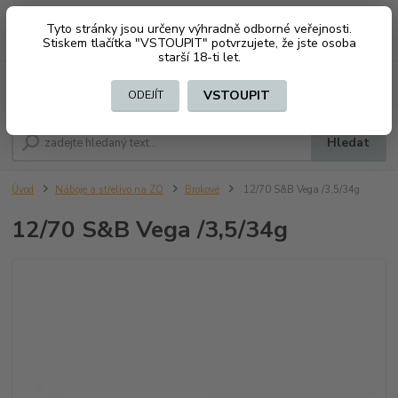
Tyto stránky jsou určeny výhradně odborné veřejnosti.
0
ks
CZK
+420 603794370
Stiskem tlačítka "VSTOUPIT" potvrzujete, že jste osoba
za
0 Kč
starší 18-ti let.
Menu
VSTOUPIT
ODEJÍT
Hledat
Úvod
Náboje a střelivo na ZO
Brokové
12/70 S&B Vega /3,5/34g
12/70 S&B Vega /3,5/34g