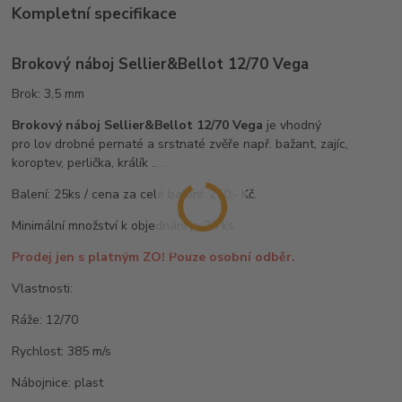
Kompletní specifikace
Brokový náboj Sellier&Bellot 12/70 Vega
Brok: 3,5 mm
Brokový náboj Sellier&Bellot 12/70 Vega
je vhodný
pro
lov drobné pernaté a srstnaté zvěře např. bažant, zajíc,
koroptev, perlička, králík ........
Balení: 25ks / cena za celé balení: 250,- Kč.
Minimální množství k objednání je 25 ks.
Prodej jen s platným ZO! Pouze osobní odběr.
Vlastnosti:
Ráže: 12/70
Rychlost: 385 m/s
Nábojnice: plast