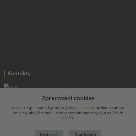
Kontakty
Josef Hampl
Zpracování cookies
+420 603794370
Náš e-shop a partneři potřebují Váš
souhlas
s použitím souborů
cookies, aby Vám mohli zobrazovat informace týkající se Vašich
zbranenaboje@seznam.cz
zájmů.
Souhlasím
Nastavení