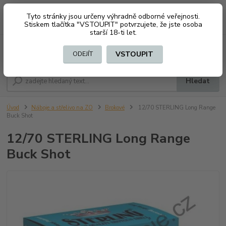
Tyto stránky jsou určeny výhradně odborné veřejnosti.
0
ks
CZK
+420 603794370
Stiskem tlačítka "VSTOUPIT" potvrzujete, že jste osoba
za
0 Kč
starší 18-ti let.
Menu
VSTOUPIT
ODEJÍT
Hledat
Úvod
Náboje a střelivo na ZO
Brokové
12/70 STERLING Long Range
Buck Shot
12/70 STERLING Long Range
Buck Shot