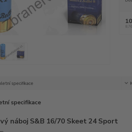
Dos
10
8,76
etní specifikace
tní specifikace
vý náboj S&B 16/70 Skeet 24 Sport
mm