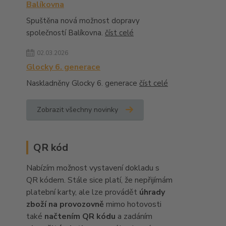
Balíkovna
Spuštěna nová možnost dopravy
společností Balíkovna.
číst celé
02.03.2026
Glocky 6. generace
Naskladněny Glocky 6. generace
číst celé
Zobrazit všechny novinky
QR kód
Nabízím možnost vystavení dokladu s
QR kódem. Stále sice platí, že nepřijímám
platební karty, ale lze provádět
úhrady
zboží na provozovně
mimo hotovosti
také
načtením QR kódu
a zadáním