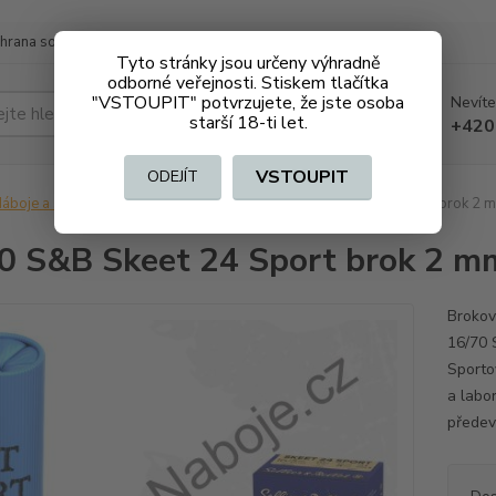
hrana soukromí
Doprava a platba
Tyto stránky jsou určeny výhradně
odborné veřejnosti. Stiskem tlačítka
"VSTOUPIT" potvrzujete, že jste osoba
Nevíte
Hledat
starší 18-ti let.
+420
VSTOUPIT
ODEJÍT
áboje a střelivo na ZO
Brokové
16/70 S&B Skeet 24 Sport brok 2 
0 S&B Skeet 24 Sport brok 2 m
Brokov
16/70 S
Sporto
a labo
předev