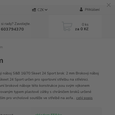
Přihlášení
CZK
 si rady? Zavolejte.
0
ks
za
0 Kč
 603794370
mm
m
ý náboj S&B 16/70 Skeet 24 Sport brok: 2 mm Brokový náboj
keet 24 Sport určen pro sportovní střelbu na střelnici.
vní brokové náboje této konstrukce jsou svým výkonem
rovaným typem plastové zátky s chráničem broků určené
ším pro vrcholové soutěže ve střelbě na asfa...
celý popis