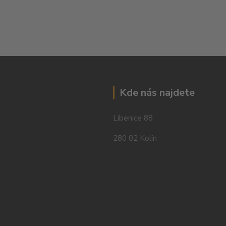
Kde nás najdete
Libenice 88
280 02 Kolín