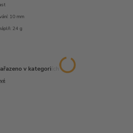
ast
vání: 10 mm
náplň: 24 g
zařazeno v kategoriích
ové