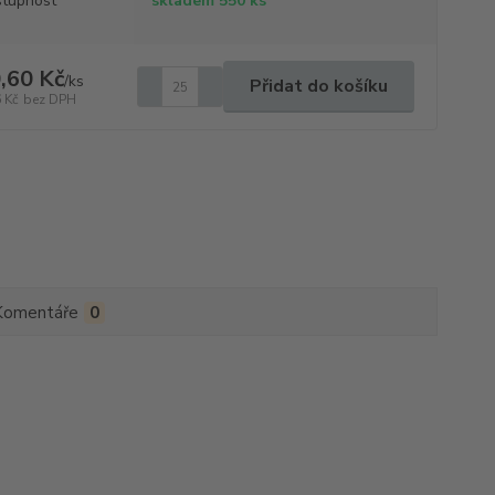
tupnost
skladem 550 ks
,60 Kč
/
ks
Přidat do košíku
 Kč
bez DPH
Komentáře
0