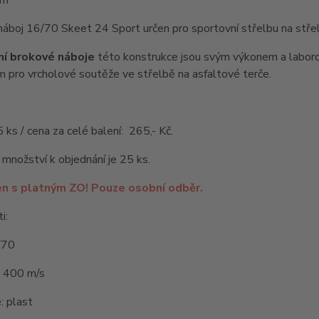
áboj 16/70 Skeet 24 Sport určen pro sportovní střelbu na střeln
ní brokové náboje
této konstrukce jsou svým výkonem a labor
 pro vrcholové soutěže ve střelbě na asfaltové terče.
5 ks / cena za celé balení: 265,- Kč.
 množství k objednání je 25 ks.
en s platným ZO! Pouze osobní odběr.
i:
/70
: 400 m/s
: plast