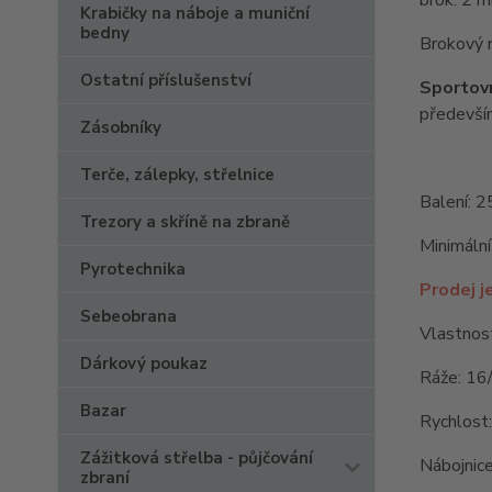
Krabičky na náboje a muniční
bedny
Brokový n
Ostatní příslušenství
Sportov
především
Zásobníky
Terče, zálepky, střelnice
Balení: 2
Trezory a skříně na zbraně
Minimální
Pyrotechnika
Prodej j
Sebeobrana
Vlastnost
Dárkový poukaz
Ráže: 16
Bazar
Rychlost
Zážitková střelba - půjčování
Nábojnice
zbraní