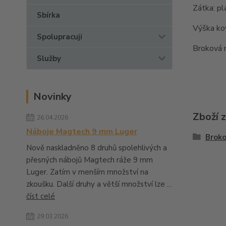
Zátka: pl
Sbírka
Výška ko
Spolupracuji
Broková 
Služby
Novinky
Zboží 
26.04.2026
Náboje Magtech 9 mm Luger
Brok
Nově naskladněno 8 druhů spolehlivých a
přesných nábojů Magtech ráže 9 mm
Luger. Zatím v menším množství na
zkoušku. Další druhy a větší množství lze ...
číst celé
29.03.2026