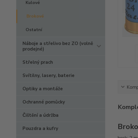
Kulové
Brokové
Ostatní
Náboje a střelivo bez ZO (volně
prodejné)
Střelný prach
Svítilny, lasery, baterie
Kompl
Optiky a montáže
Ochranné pomůcky
Komple
Čištění a údržba
Broko
Pouzdra a kufry
brok: 2 