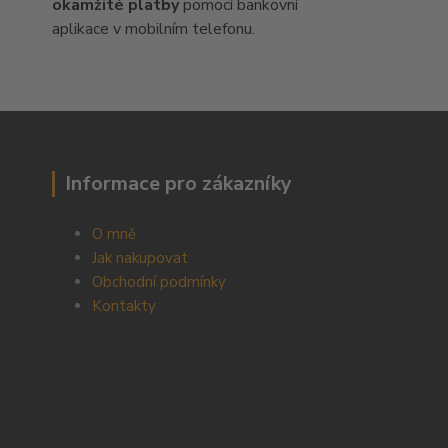
okamžité platby
pomocí bankovní
aplikace v mobilním telefonu.
Informace pro zákazníky
O mně
Jak nakupovat
Obchodní podmínky
Kontakty