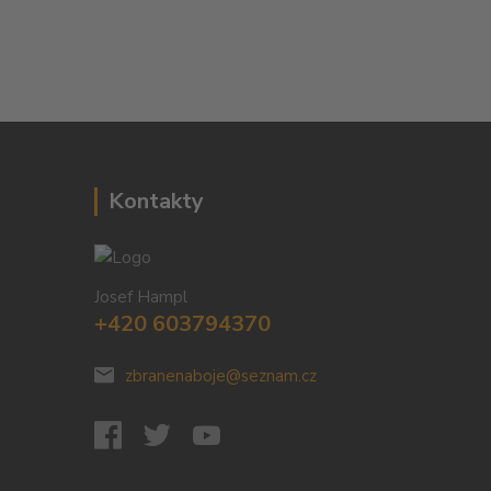
Kontakty
Josef Hampl
+420 603794370
zbranenaboje@seznam.cz