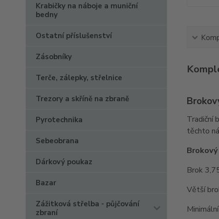
Krabičky na náboje a muniční
bedny
Ostatní příslušenství
Kompl
Zásobníky
Komple
Terče, zálepky, střelnice
Trezory a skříně na zbraně
Brokov
Tradiční 
Pyrotechnika
těchto ná
Sebeobrana
Brokový
Dárkový poukaz
Brok 3,75
Bazar
Větší bro
Zážitková střelba - půjčování
Minimální
zbraní