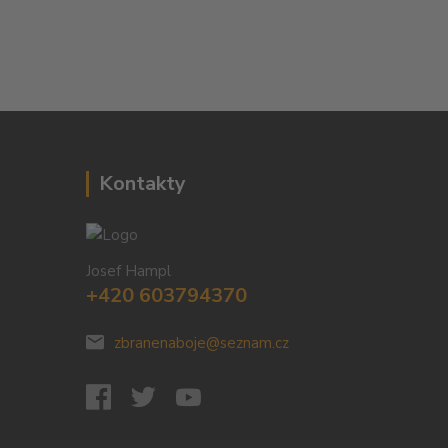
Kontakty
Josef Hampl
+420 603794370
zbranenaboje@seznam.cz