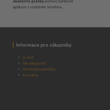
okamžité platby
pomocí bankovní
aplikace v mobilním telefonu.
Informace pro zákazníky
O mně
Jak nakupovat
Obchodní podmínky
Kontakty