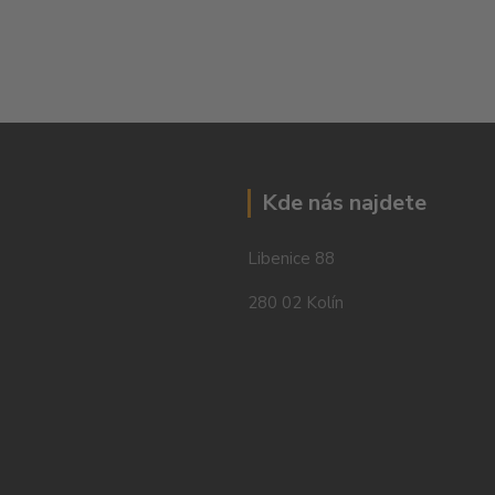
Kde nás najdete
Libenice 88
280 02 Kolín