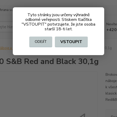
hrana soukromí
Doprava a platba
Tyto stránky jsou určeny výhradně
odborné veřejnosti. Stiskem tlačítka
"VSTOUPIT" potvrzujete, že jste osoba
Nevíte
Hledat
starší 18-ti let.
+420
VSTOUPIT
ODEJÍT
áboje a střelivo na ZO
Brokové
16/70 S&B Red and Black 30,1g
0 S&B Red and Black 30,1g
Brokov
náboje
k všes
klasic
Red&Bl