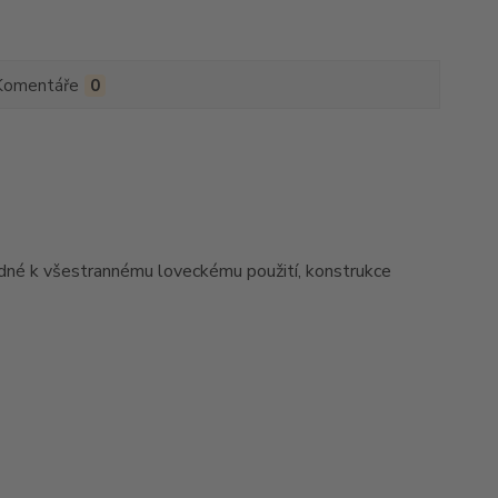
Komentáře
0
odné k všestrannému loveckému použití, konstrukce