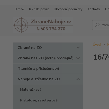
O mně
Jak nakupovat
Obchodní podmínky
Kontakty
Oc
Úvod
N
Zbraně na ZO
16/7
Zbraně bez ZO (volně prodejné)
Tlumiče a příslušenství
Náboje a střelivo na ZO
Malorážkové
Pistolové, revolverové