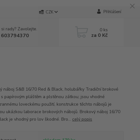
Přihlášení
CZK
 si rady? Zavolejte.
0
ks
za
0 Kč
 603794370
ý náboj S&B 16/70 Red & Black, holubářky Tradiční brokové
 s papírovým pláštěm a plstěnou zátkou; jsou vhodné
trannému loveckému použití, konstrukce těchto nábojů je
kou ukázkou laborace brokových nábojů. Brokový náboj 16/70
ack je vhodný pro lov škodné. Bro...
celý popis