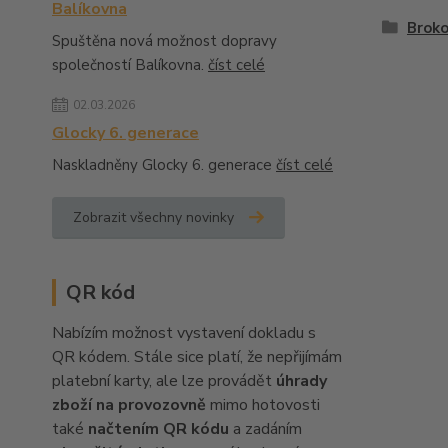
Balíkovna
Brok
Spuštěna nová možnost dopravy
společností Balíkovna.
číst celé
02.03.2026
Glocky 6. generace
Naskladněny Glocky 6. generace
číst celé
Zobrazit všechny novinky
QR kód
Nabízím možnost vystavení dokladu s
QR kódem. Stále sice platí, že nepřijímám
platební karty, ale lze provádět
úhrady
zboží na provozovně
mimo hotovosti
také
načtením QR kódu
a zadáním