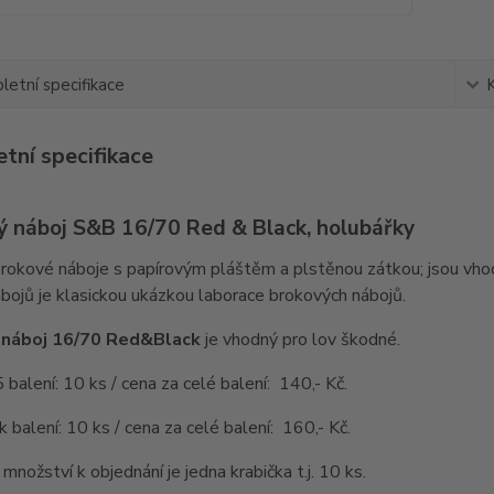
etní specifikace
tní specifikace
ý náboj S&B 16/70 Red & Black, holubářky
brokové náboje s papírovým pláštěm a plstěnou zátkou; jsou vh
bojů je klasickou ukázkou laborace brokových nábojů.
 náboj 16/70 Red&Black
je vhodný pro lov škodné.
 balení: 10 ks / cena za celé balení: 140,- Kč.
k balení: 10 ks / cena za celé balení: 160,- Kč.
 množství k objednání je jedna krabička t.j. 10 ks.