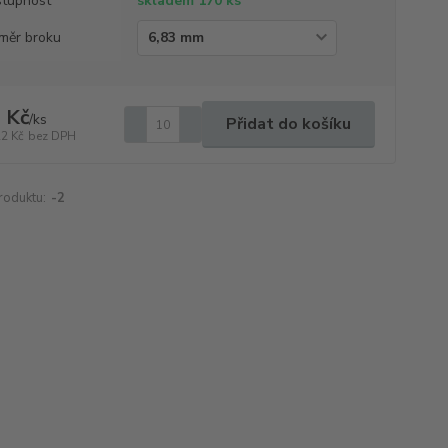
tupnost
skladem 170 ks
měr broku
 Kč
/
ks
Přidat do košíku
22 Kč
bez DPH
roduktu:
-2