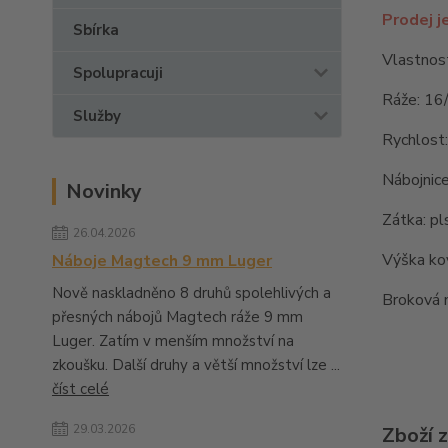
Prodej j
Sbírka
Vlastnost
Spolupracuji
Ráže: 16
Služby
Rychlost
Nábojnice
Novinky
Zátka: pl
26.04.2026
Výška ko
Náboje Magtech 9 mm Luger
Nově naskladněno 8 druhů spolehlivých a
Broková n
přesných nábojů Magtech ráže 9 mm
Luger. Zatím v menším množství na
zkoušku. Další druhy a větší množství lze ...
číst celé
29.03.2026
Zboží 