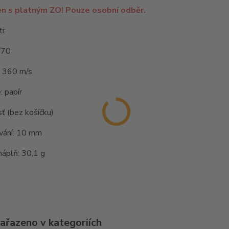
en s platným ZO! Pouze osobní odběr.
i:
/70
: 360 m/s
: papír
sť (bez košíčku)
vání: 10 mm
áplň: 30,1 g
zařazeno v kategoriích