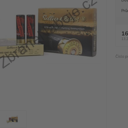
Dos
Prů
16
13,
Číslo p