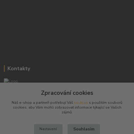
Kontakty
Josef Hampl
Zpracování cookies
+420 603794370
Náš e-shop a partneři potřebují Váš
souhlas
s použitím souborů
cookies, aby Vám mohli zobrazovat informace týkající se Vašich
zbranenaboje@seznam.cz
zájmů.
Souhlasím
Nastavení