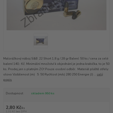
Malorážkový náboj S&B .22 Short 1,8 g / 28 gr Balení: 50 ks / cena za celé
balení 140,- Kč. Minimální množství k objednání je jedna krabička, to je 50
ks. Prodej jen s platným ZO! Pouze osobní odběr. Materiál pláště střely:
olovo Vzdálenost (m) 5 50 Rychlost (m/s) 280 250 Energie (J) ...
celý
popis
Dostupnost
skladem 950 ks
2,80 Kč
/
ks
2,31 Kč
bez DPH