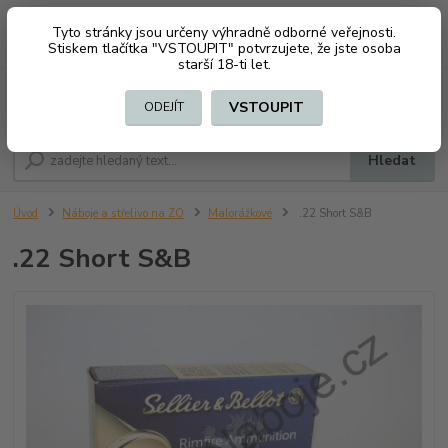
Tyto stránky jsou určeny výhradně odborné veřejnosti.
0
ks
CZK
+420 603794370
Stiskem tlačítka "VSTOUPIT" potvrzujete, že jste osoba
za
0 Kč
starší 18-ti let.
Menu
VSTOUPIT
ODEJÍT
Hledat
Úvod
Náboje a střelivo na ZO
Malorážkové
.22 Short S&B
.22 Short S&B