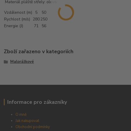
Materiál pláště střely: olovo
Vzdálenost (m)
5
50
Rychlost (m/s)
280
250
Energie (J)
71
56
Zboží zařazeno v kategoriích
Malorážkové
Informace pro zákazníky
O mně
Jak nakupovat
Obchodní podmínky