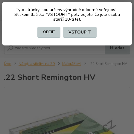
Tyto stránky jsou určeny výhradně odborné veřejnosti.
0
ks
CZK
+420 603794370
Stiskem tlačítka "VSTOUPIT" potvrzujete, že jste osoba
za
0 Kč
starší 18-ti let.
Menu
VSTOUPIT
ODEJÍT
Hledat
Úvod
Náboje a střelivo na ZO
Malorážkové
.22 Short Remington HV
.22 Short Remington HV