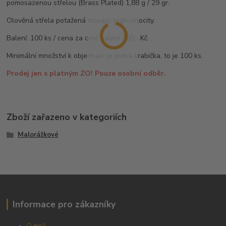
pomosazenou střelou (Brass Plated) 1,88 g / 29 gr.
Olověná střela potažená mosazí, high velocity.
Balení: 100 ks / cena za celé balení 360,- Kč.
Minimální množství k objednání je jedna krabička, to je 100 ks.
Prodej jen s platným ZO! Pouze osobní odběr.
Zboží zařazeno v kategoriích
Malorážkové
Informace pro zákazníky
O mně