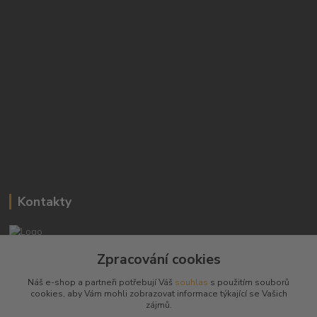
Kontakty
Josef Hampl
Zpracování cookies
+420 603794370
Náš e-shop a partneři potřebují Váš
souhlas
s použitím souborů
cookies, aby Vám mohli zobrazovat informace týkající se Vašich
zbranenaboje@seznam.cz
zájmů.