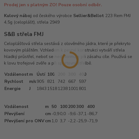
Prodej jen s platným ZO! Pouze osobní odběr.
Kulový náboj
od českého výrobce
Sellier&Bellot
223 Rem FMJ
4,5g (celoplášť), střela 2949
S&B střela FMJ
Celoplášťová střela sestává z olověného jádra, které je překryto
kovovým pláštěm. Vzhledem k pevné konstrukci vytváří střela
hladký průstřel, neboť se nedeformuje při zásahu cíle. Používá se
k lovu trofejové zvěře a při sportovní střelbě.
Vzdálenost
m
Ústí
100
200
300
400
Rychlost
m/s
905
821
742
667
597
Energie
J
1843
1518
1238
1001
801
Vzdálenost
m
50
100
200
300
400
Převýšení
cm
-0
,9
0,0
-9
,6
-37
,1
-86
,7
Převýšení pro ONV
cm
1
,0
3
,7
-2
,2
-25
,9
-71
,9