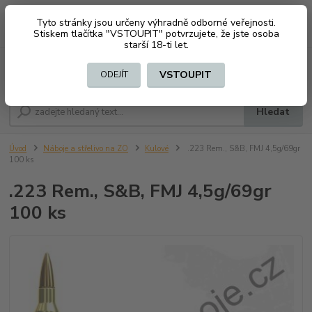
Tyto stránky jsou určeny výhradně odborné veřejnosti.
0
ks
CZK
+420 603794370
Stiskem tlačítka "VSTOUPIT" potvrzujete, že jste osoba
za
0 Kč
starší 18-ti let.
Menu
VSTOUPIT
ODEJÍT
Hledat
Úvod
Náboje a střelivo na ZO
Kulové
.223 Rem., S&B, FMJ 4,5g/69gr
100 ks
.223 Rem., S&B, FMJ 4,5g/69gr
100 ks