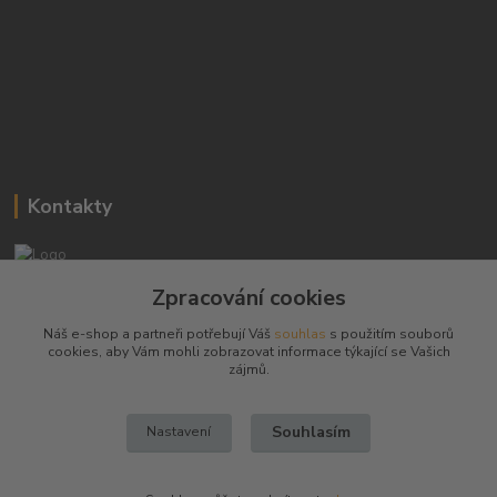
Kontakty
Josef Hampl
Zpracování cookies
+420 603794370
Náš e-shop a partneři potřebují Váš
souhlas
s použitím souborů
cookies, aby Vám mohli zobrazovat informace týkající se Vašich
zbranenaboje@seznam.cz
zájmů.
Souhlasím
Nastavení