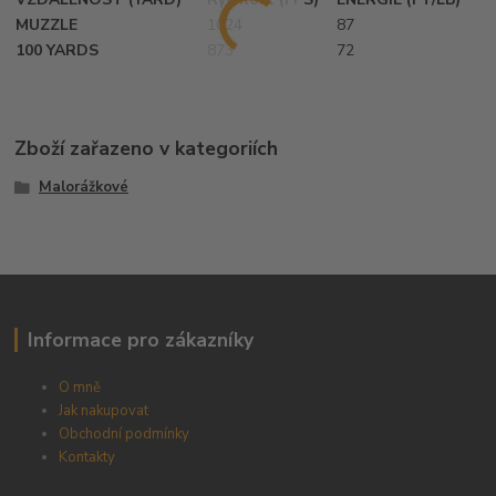
MUZZLE
1024
87
100 YARDS
873
72
Zboží zařazeno v kategoriích
Malorážkové
Informace pro zákazníky
O mně
Jak nakupovat
Obchodní podmínky
Kontakty