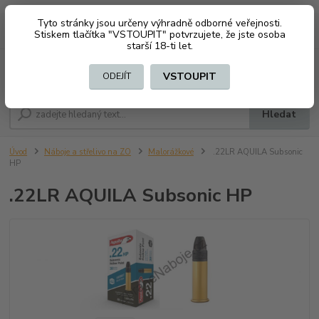
Tyto stránky jsou určeny výhradně odborné veřejnosti.
0
ks
CZK
+420 603794370
Stiskem tlačítka "VSTOUPIT" potvrzujete, že jste osoba
za
0 Kč
starší 18-ti let.
Menu
VSTOUPIT
ODEJÍT
Hledat
Úvod
Náboje a střelivo na ZO
Malorážkové
.22LR AQUILA Subsonic
HP
.22LR AQUILA Subsonic HP