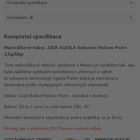
Kompletní specifikace
Komentáře
0
Kompletní specifikace
Malorážkový náboj .22LR AQUILA Subsonic Hollow Point
2,5g/38gr
Toto malorážkové střelivo vyrobené v Mexicu je vyráběno tak, aby
byla zajištěna optimální spolehlivost, přesnost a výkon.
Je vybaveno technologií Aguila Prime, která je navržena a
testována podle olympijských střeleckých standardů.
Střela: Lead Bullet Hollow Point - olověná s dutinou
Balení: 50 ks / cena za celé balení 150,- Kč.
Minimální množství k objednání je jedna krabička, to je 50 ks.
Prodej jen s platným ZO! Pouze osobní odběr.
VZDÁLENOST (YARD)
Rychlost (FPS)
ENERGIE (FT/LB)