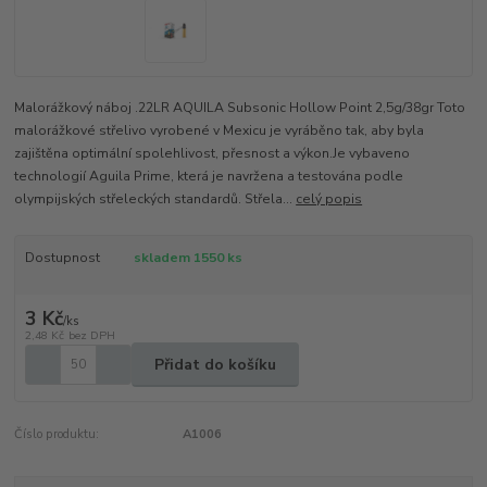
Malorážkový náboj .22LR AQUILA Subsonic Hollow Point 2,5g/38gr Toto
malorážkové střelivo vyrobené v Mexicu je vyráběno tak, aby byla
zajištěna optimální spolehlivost, přesnost a výkon.Je vybaveno
technologií Aguila Prime, která je navržena a testována podle
olympijských střeleckých standardů. Střela...
celý popis
Dostupnost
skladem 1550 ks
3 Kč
/
ks
2,48 Kč
bez DPH
Přidat do košíku
Číslo produktu:
A1006