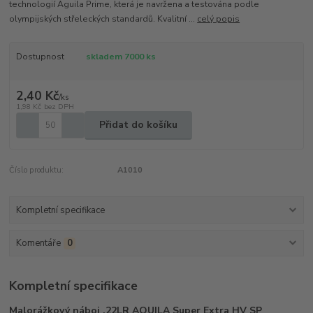
technologií Aguila Prime, která je navržena a testována podle
olympijských střeleckých standardů. Kvalitní ...
celý popis
Dostupnost
skladem 7000 ks
2,40 Kč
/
ks
1,98 Kč
bez DPH
Přidat do košíku
Číslo produktu:
A1010
Kompletní specifikace
Komentáře
0
Kompletní specifikace
Malorážkový náboj .22LR AQUILA Super Extra HV SP