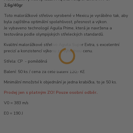
2,6g/40gr
Toto malorážkové střelivo vyrobené v Mexicu je vyráběno tak, aby
byla zajištěna optimální spolehlivost, přesnost a výkon.
Je vybaveno technologií Aguila Prime, která je navržena a
testována podle olympijských střeleckých standardů.
Kvalitní malorážkové střelivo Aguila Super Extra, s excelentní
precizí a konzistencí výkonu za výhodnou cenu.
Střela: CP - poměděná
Balení: 50 ks / cena za celé balení 120,- Kč.
Minimální množství k objednání je jedna krabička, to je 50 ks.
Prodej jen s platným ZO! Pouze osobní odběr.
V0 = 383 m/s
E0 = 190 J