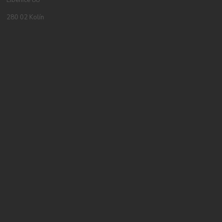
Libenice 88
280 02 Kolín