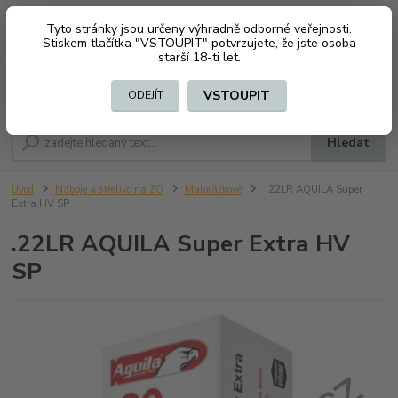
Tyto stránky jsou určeny výhradně odborné veřejnosti.
0
ks
CZK
+420 603794370
Stiskem tlačítka "VSTOUPIT" potvrzujete, že jste osoba
za
0 Kč
starší 18-ti let.
Menu
VSTOUPIT
ODEJÍT
Hledat
Úvod
Náboje a střelivo na ZO
Malorážkové
.22LR AQUILA Super
Extra HV SP
.22LR AQUILA Super Extra HV
SP