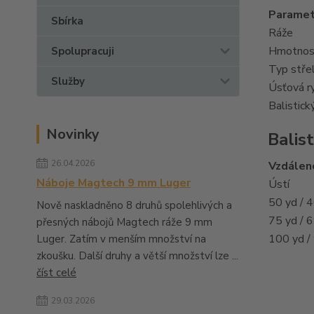
Paramet
Sbírka
Ráže
Hmotnost
Spolupracuji
Typ stře
Služby
Úsťová r
Balistick
Novinky
Balist
26.04.2026
Vzdálen
Náboje Magtech 9 mm Luger
Ústí
50 yd / 
Nově naskladněno 8 druhů spolehlivých a
75 yd / 
přesných nábojů Magtech ráže 9 mm
100 yd /
Luger. Zatím v menším množství na
zkoušku. Další druhy a větší množství lze ...
číst celé
29.03.2026