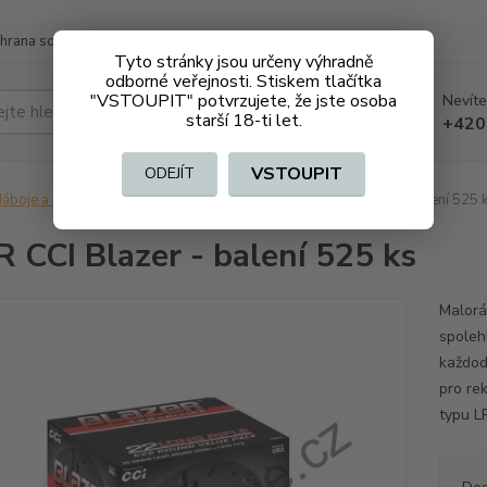
hrana soukromí
Doprava a platba
Tyto stránky jsou určeny výhradně
odborné veřejnosti. Stiskem tlačítka
"VSTOUPIT" potvrzujete, že jste osoba
Nevíte
Hledat
starší 18-ti let.
+420
VSTOUPIT
ODEJÍT
áboje a střelivo na ZO
Malorážkové
.22LR CCI Blazer - balení 525 
R CCI Blazer - balení 525 ks
Malorá
spoleh
každod
pro rek
typu L