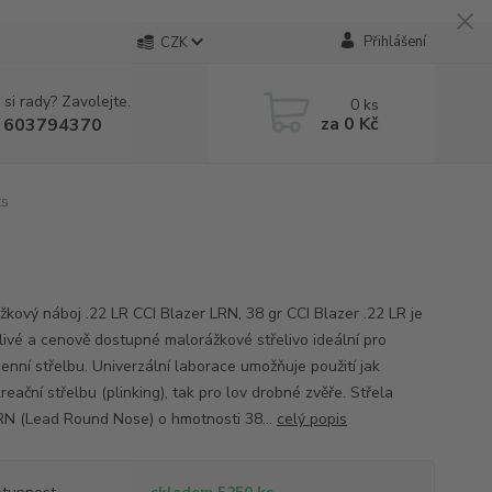
Přihlášení
CZK
 si rady? Zavolejte.
0
ks
za
0 Kč
 603794370
ks
žkový náboj .22 LR CCI Blazer LRN, 38 gr CCI Blazer .22 LR je
livé a cenově dostupné malorážkové střelivo ideální pro
enní střelbu. Univerzální laborace umožňuje použití jak
reační střelbu (plinking), tak pro lov drobné zvěře. Střela
RN (Lead Round Nose) o hmotnosti 38...
celý popis