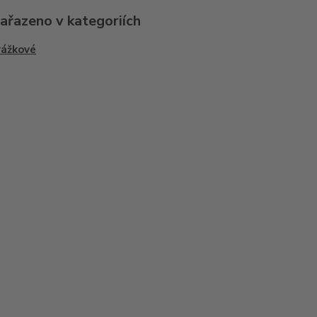
zařazeno v kategoriích
rážkové