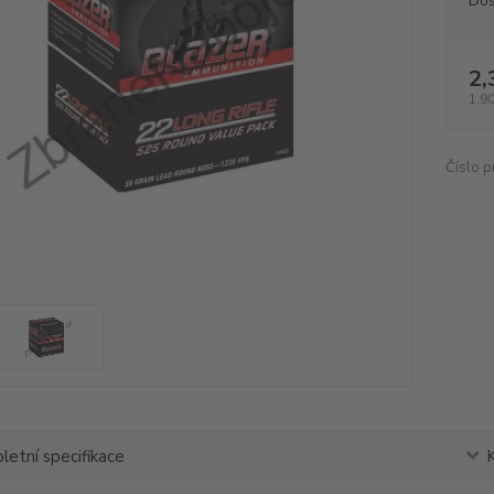
Dos
2,
1,90
Číslo p
etní specifikace