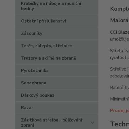
Krabičky na náboje a muniční
Komple
bedny
Maloráž
Ostatní příslušenství
CCI Blaze
Zásobníky
umožňuje 
Terče, zálepky, střelnice
Střela ty
rychlost 
Trezory a skříně na zbraně
Střelivo 
Pyrotechnika
zapalován
Sebeobrana
Balení: 5
Dárkový poukaz
Minimální
Bazar
Prodej j
Zážitková střelba - půjčování
Techn
zbraní