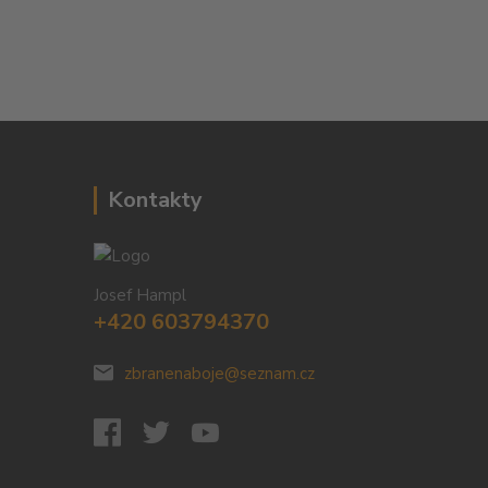
Kontakty
Josef Hampl
+420 603794370
zbranenaboje@seznam.cz