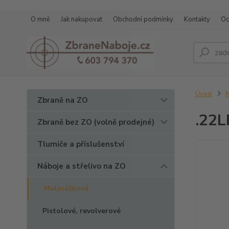
O mně
Jak nakupovat
Obchodní podmínky
Kontakty
Oc
Úvod
N
Zbraně na ZO
.22L
Zbraně bez ZO (volně prodejné)
Tlumiče a příslušenství
Náboje a střelivo na ZO
Malorážkové
Pistolové, revolverové