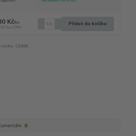
tupnost
skladem 5250 ks
30 Kč
/
ks
Přidat do košíku
 Kč
bez DPH
roduktu:
C1006
Komentáře
0