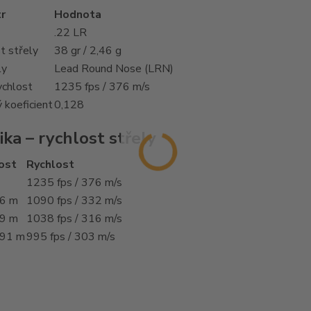
r
Hodnota
.22 LR
 střely
38 gr / 2,46 g
ly
Lead Round Nose (LRN)
ychlost
1235 fps / 376 m/s
ý koeficient
0,128
ika – rychlost střely
ost
Rychlost
1235 fps / 376 m/s
46 m
1090 fps / 332 m/s
69 m
1038 fps / 316 m/s
 91 m
995 fps / 303 m/s