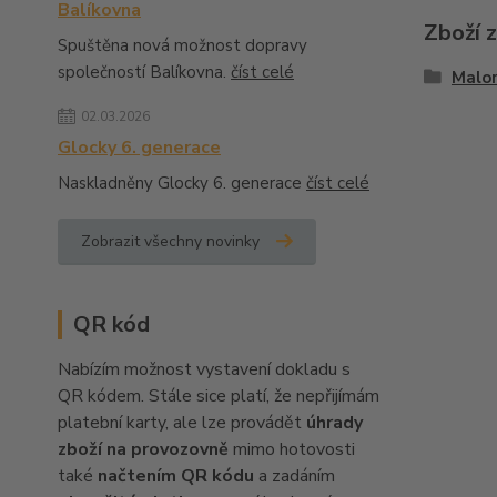
Balíkovna
Zboží 
Spuštěna nová možnost dopravy
společností Balíkovna.
číst celé
Malo
02.03.2026
Glocky 6. generace
Naskladněny Glocky 6. generace
číst celé
Zobrazit všechny novinky
QR kód
Nabízím možnost vystavení dokladu s
QR kódem. Stále sice platí, že nepřijímám
platební karty, ale lze provádět
úhrady
zboží na provozovně
mimo hotovosti
také
načtením QR kódu
a zadáním