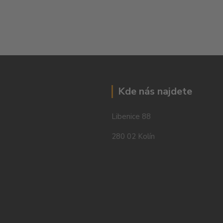
Kde nás najdete
Libenice 88
280 02 Kolín