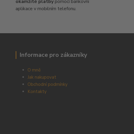
okamžité platby
pomocí bankovní
aplikace v mobilním telefonu.
Informace pro zákazníky
O mně
Jak nakupovat
Obchodní podmínky
Kontakty