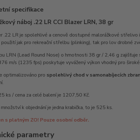
tní specifikace
kový náboj .22 LR CCI Blazer LRN, 38 gr
r .22 LR je spolehlivé a cenově dostupné malorážkové střelivo i
použití jak pro rekreační střelbu (plinking), tak pro lov drobné zv
pu LRN (Lead Round Nose) o hmotnosti 38 gr / 2,46 g zajišťuje st
376 m/s (1235 fps) poskytuje vyvážený výkon vhodný pro široké 
je optimalizováno pro
spolehlivý chod v samonabíjecích zbran
í.
25 ks / cena za celé balení je 1207,50 Kč.
 množství k objednání je jedna krabička, to je 525 ks.
en s platným ZO! Pouze osobní odběr.
ické parametry