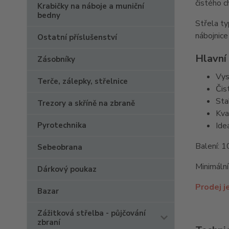
čistého c
Krabičky na náboje a muniční
bedny
Střela t
nábojnice
Ostatní příslušenství
Hlavní
Zásobníky
Vys
Terče, zálepky, střelnice
Čis
Sta
Trezory a skříně na zbraně
Kva
Pyrotechnika
Ide
Balení: 1
Sebeobrana
Minimální
Dárkový poukaz
Prodej j
Bazar
Zážitková střelba - půjčování
zbraní