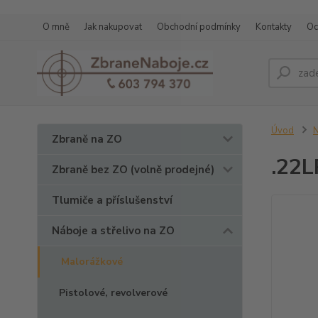
O mně
Jak nakupovat
Obchodní podmínky
Kontakty
Oc
Úvod
N
Zbraně na ZO
.22L
Zbraně bez ZO (volně prodejné)
Tlumiče a příslušenství
Náboje a střelivo na ZO
Malorážkové
Pistolové, revolverové