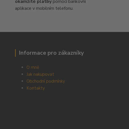
okamžité platby
pomocí bankovní
aplikace v mobilním telefonu.
Informace pro zákazníky
O mně
Jak nakupovat
Obchodní podmínky
Kontakty