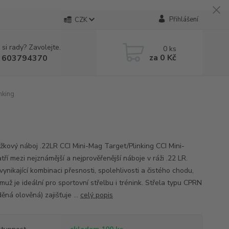
Přihlášení
CZK
 si rady? Zavolejte.
0
ks
za
0 Kč
 603794370
nking
žkový náboj .22LR CCI Mini-Mag Target/Plinking CCI Mini-
ří mezi nejznámější a nejprověřenější náboje v ráži .22 LR.
vynikající kombinaci přesnosti, spolehlivosti a čistého chodu,
muž je ideální pro sportovní střelbu i trénink. Střela typu CPRN
ná olověná) zajišťuje ...
celý popis