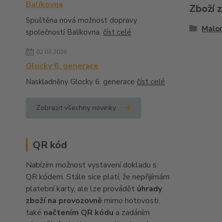
Balíkovna
Zboží 
Spuštěna nová možnost dopravy
Malo
společností Balíkovna.
číst celé
02.03.2026
Glocky 6. generace
Naskladněny Glocky 6. generace
číst celé
Zobrazit všechny novinky
QR kód
Nabízím možnost vystavení dokladu s
QR kódem. Stále sice platí, že nepřijímám
platební karty, ale lze provádět
úhrady
zboží na provozovně
mimo hotovosti
také
načtením QR kódu
a zadáním