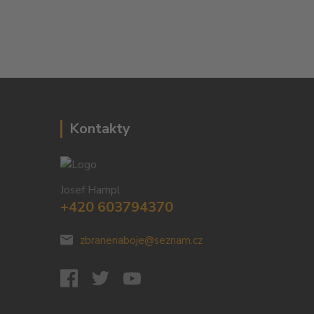
Kontakty
Josef Hampl
+420 603794370
zbranenaboje@seznam.cz