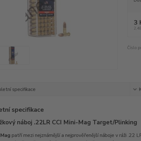
Dos
3 
2,48
Číslo p
etní specifikace
tní specifikace
žkový náboj .22LR CCI Mini-Mag Target/Plinking
-Mag
patří mezi nejznámější a nejprověřenější náboje v ráži .22 LR