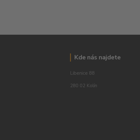
Kde nás najdete
Libenice 88
280 02 Kolín