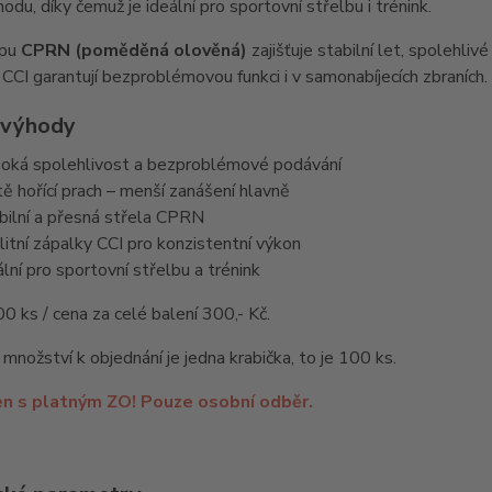
hodu, díky čemuž je ideální pro sportovní střelbu i trénink.
ypu
CPRN (poměděná olověná)
zajišťuje stabilní let, spolehliv
 CCI garantují bezproblémovou funkci i v samonabíjecích zbraních.
 výhody
oká spolehlivost a bezproblémové podávání
tě hořící prach – menší zanášení hlavně
bilní a přesná střela CPRN
litní zápalky CCI pro konzistentní výkon
ální pro sportovní střelbu a trénink
00 ks / cena za celé balení 300,- Kč.
 množství k objednání je jedna krabička, to je 100 ks.
en s platným ZO! Pouze osobní odběr.