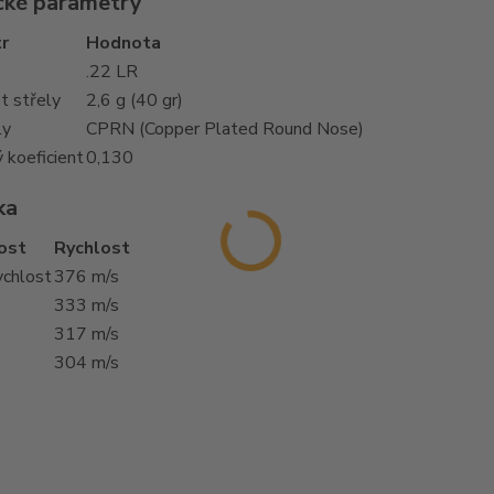
cké parametry
r
Hodnota
.22 LR
 střely
2,6 g (40 gr)
ly
CPRN (Copper Plated Round Nose)
ý koeficient
0,130
ka
ost
Rychlost
ychlost
376 m/s
333 m/s
317 m/s
304 m/s