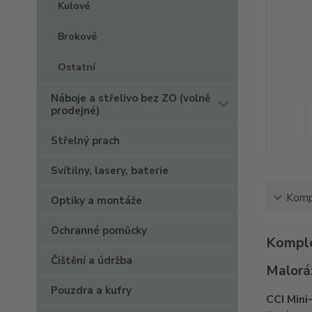
Kulové
Brokové
Ostatní
Náboje a střelivo bez ZO (volně
prodejné)
Střelný prach
Svítilny, lasery, baterie
Kompl
Optiky a montáže
Ochranné pomůcky
Komple
Čištění a údržba
Malorá
Pouzdra a kufry
CCI Mini