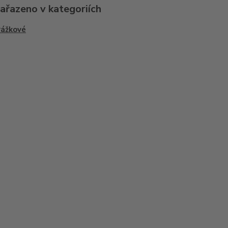
zařazeno v kategoriích
rážkové