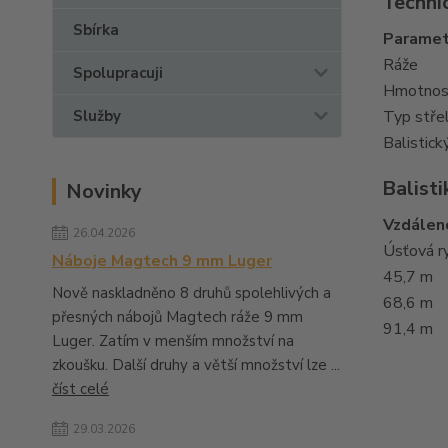
Techni
Sbírka
Paramet
Ráže
Spolupracuji
Hmotnost
Služby
Typ stře
Balistick
Balisti
Novinky
Vzdálen
26.04.2026
Úsťová r
Náboje Magtech 9 mm Luger
45,7 m
Nově naskladněno 8 druhů spolehlivých a
68,6 m
přesných nábojů Magtech ráže 9 mm
91,4 m
Luger. Zatím v menším množství na
zkoušku. Další druhy a větší množství lze ...
číst celé
29.03.2026