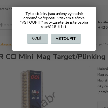
hrana soukromí
Doprava a platba
Tyto stránky jsou určeny výhradně
odborné veřejnosti. Stiskem tlačítka
"VSTOUPIT" potvrzujete, že jste osoba
Nevíte
Hledat
starší 18-ti let.
+420
VSTOUPIT
ODEJÍT
áboje a střelivo na ZO
Malorážkové
.22LR CCI Mini-Mag Target/Pli
R CCI Mini-Mag Target/Plinking
Malorá
Mag pat
Nabízí 
díky če
(pomědě