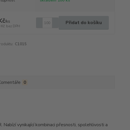
tupnost
skladem 100 ks
Kč
/
ks
Přidat do košíku
 Kč
bez DPH
roduktu:
C1015
Komentáře
0
. Nabízí vynikající kombinaci přesnosti, spolehlivosti a