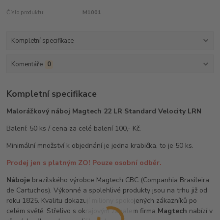
Číslo produktu:
M1001
Kompletní specifikace
Komentáře
0
Kompletní specifikace
Malorážkový náboj Magtech 22 LR Standard Velocity LRN
Balení: 50 ks / cena za celé balení 100,- Kč.
Minimální množství k objednání je jedna krabička, to je 50 ks.
Prodej jen s platným ZO! Pouze osobní odběr.
Náboje
brazilského výrobce Magtech CBC (Companhia Brasileira
de Cartuchos). Výkonné a spolehlivé produkty jsou na trhu již od
roku 1825. Kvalitu dokazují miliony spokojených zákazníků po
celém světě. Střelivo s okrajovým zápalem firma
Magtech
nabízí v