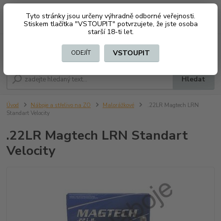
Tyto stránky jsou určeny výhradně odborné veřejnosti.
0
ks
CZK
+420 603794370
Stiskem tlačítka "VSTOUPIT" potvrzujete, že jste osoba
za
0 Kč
starší 18-ti let.
Menu
VSTOUPIT
ODEJÍT
Hledat
Úvod
Náboje a střelivo na ZO
Malorážkové
.22LR Magtech LRN
Standart Velocity
.22LR Magtech LRN Standart
Velocity