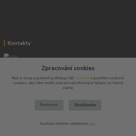
Kontakty
Josef Hampl
Zpracování cookies
+420 603794370
Náš e-shop a partneři potřebují Váš
souhlas
s použitím souborů
cookies, aby Vám mohli zobrazovat informace týkající se Vašich
zbranenaboje@seznam.cz
zájmů.
Souhlasím
Nastavení
Souhlas můžete odmítnout
zde
.
Vytvořeno na
Eshop-rychle.cz