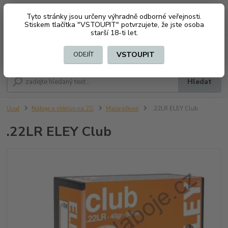
Tyto stránky jsou určeny výhradně odborné veřejnosti.
0
ks
CZK
+420 603794370
Stiskem tlačítka "VSTOUPIT" potvrzujete, že jste osoba
za
0 Kč
starší 18-ti let.
Menu
VSTOUPIT
ODEJÍT
Hledat
Úvod
Náboje a střelivo na ZO
Malorážkové
.22LR ELEY Club
.22LR ELEY Club