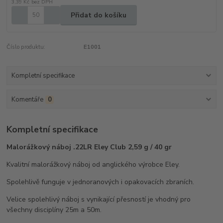
3,39 Kč
bez DPH
Přidat do košíku
Číslo produktu:
E1001
Kompletní specifikace
Komentáře
0
Kompletní specifikace
Malorážkový náboj .22LR Eley Club 2,59 g / 40 gr
Kvalitní malorážkový náboj od anglického výrobce Eley.
Spolehlivě funguje v jednoranových i opakovacích zbraních.
Velice spolehlivý náboj s vynikající přesností je vhodný pro
všechny disciplíny 25m a 50m.