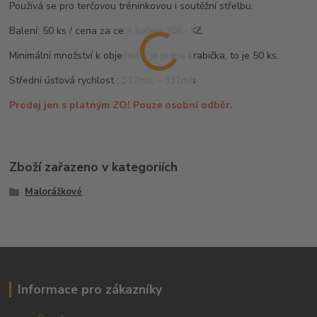
Používá se pro terčovou tréninkovou i soutěžní střelbu.
Balení: 50 ks / cena za celé balení 205,- Kč.
Minimální množství k objednání je jedna krabička, to je 50 ks.
Střední úsťová rychlost : 317m/s – 331m/s
Prodej jen s platným ZO! Pouze osobní odběr.
Zboží zařazeno v kategoriích
Malorážkové
Informace pro zákazníky