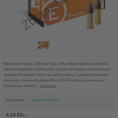
Malorážkový náboj .22LR Eley Club 2,59 g / 40 gr Kvalitní malorážkový
náboj od anglického výrobce Eley. Spolehlivě funguje v jednoranových i
opakovacích zbraních. Velice spolehlivý náboj s vynikající přesností je
vhodný pro všechny disciplíny 25m a 50m. Používá se pro terčovou
tréninkovou i soutěžní...
celý popis
Dostupnost
skladem 4150 ks
4,10 Kč
/
ks