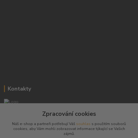
Kontakty
Josef Hampl
Zpracování cookies
+420 603794370
Náš e-shop a partneři potřebují Váš
souhlas
s použitím souborů
cookies, aby Vám mohli zobrazovat informace týkající se Vašich
zbranenaboje@seznam.cz
zájmů.