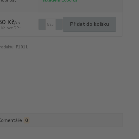
tupnost
skladem 1050 ks
50 Kč
/
ks
Přidat do košíku
 Kč
bez DPH
roduktu:
F1011
Komentáře
0