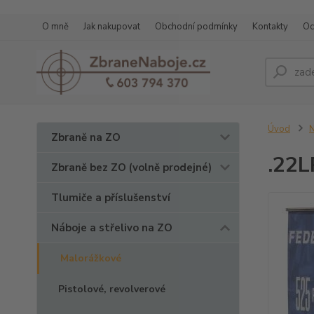
O mně
Jak nakupovat
Obchodní podmínky
Kontakty
Oc
Úvod
N
Zbraně na ZO
.22L
Zbraně bez ZO (volně prodejné)
Tlumiče a příslušenství
Náboje a střelivo na ZO
Malorážkové
Pistolové, revolverové