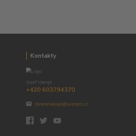
Kontakty
Josef Hampl
+420 603794370
zbranenaboje@seznam.cz