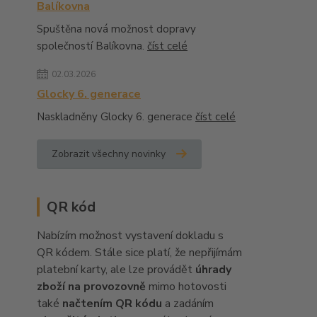
Balíkovna
Spuštěna nová možnost dopravy
společností Balíkovna.
číst celé
02.03.2026
Glocky 6. generace
Naskladněny Glocky 6. generace
číst celé
Zobrazit všechny novinky
QR kód
Nabízím možnost vystavení dokladu s
QR kódem. Stále sice platí, že nepřijímám
platební karty, ale lze provádět
úhrady
zboží na provozovně
mimo hotovosti
také
načtením QR kódu
a zadáním