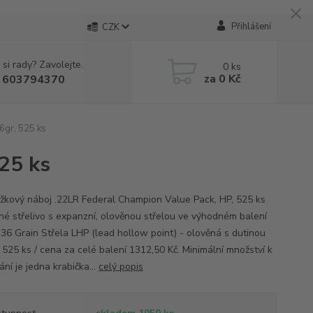
Přihlášení
CZK
 si rady? Zavolejte.
0
ks
za
0 Kč
 603794370
6gr, 525 ks
25 ks
žkový náboj .22LR Federal Champion Value Pack, HP, 525 ks
né střelivo s expanzní, olověnou střelou ve výhodném balení
 36 Grain Střela LHP (lead hollow point) - olověná s dutinou
 525 ks / cena za celé balení 1312,50 Kč. Minimální množství k
ní je jedna krabička...
celý popis