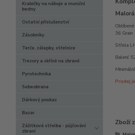
Komple
Krabičky na náboje a muniční
bedny
Malorá
Ostatní příslušenství
Oblíbené 
36 Grain
Zásobníky
Střela LH
Terče, zálepky, střelnice
Balení: 5
Trezory a skříně na zbraně
Minimální
Pyrotechnika
Prodej j
Sebeobrana
Dárkový poukaz
Bazar
Zboží 
Zážitková střelba - půjčování
zbraní
Malo