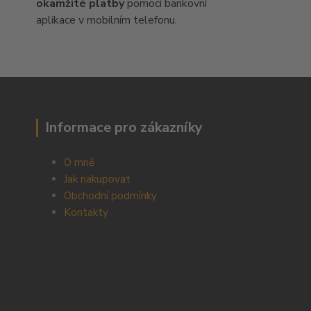
okamžité platby
pomocí bankovní
aplikace v mobilním telefonu.
Informace pro zákazníky
O mně
Jak nakupovat
Obchodní podmínky
Kontakty