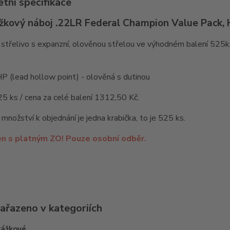
tní specifikace
žkový náboj .22LR Federal Champion Value Pack, 
střelivo s expanzní, olověnou střelou ve výhodném balení 525k
P (lead hollow point) - olověná s dutinou
25 ks / cena za celé balení 1312,50 Kč.
 množství k objednání je jedna krabička, to je 525 ks.
en s platným ZO! Pouze osobní odběr.
zařazeno v kategoriích
rážkové