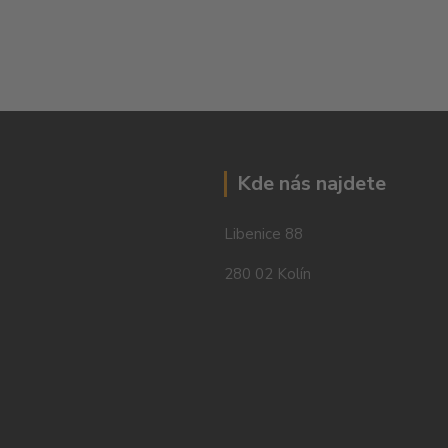
Kde nás najdete
Libenice 88
280 02 Kolín