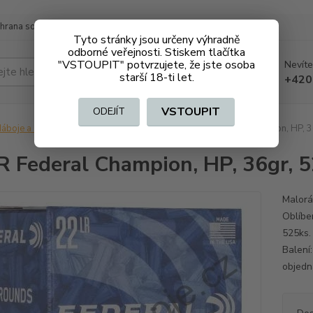
hrana soukromí
Doprava a platba
Tyto stránky jsou určeny výhradně
odborné veřejnosti. Stiskem tlačítka
"VSTOUPIT" potvrzujete, že jste osoba
Nevíte
Hledat
starší 18-ti let.
+420
VSTOUPIT
ODEJÍT
áboje a střelivo na ZO
Malorážkové
.22LR Federal Champion, HP, 3
R Federal Champion, HP, 36gr, 5
Malorá
Oblíbe
525ks.
Balení:
objedná