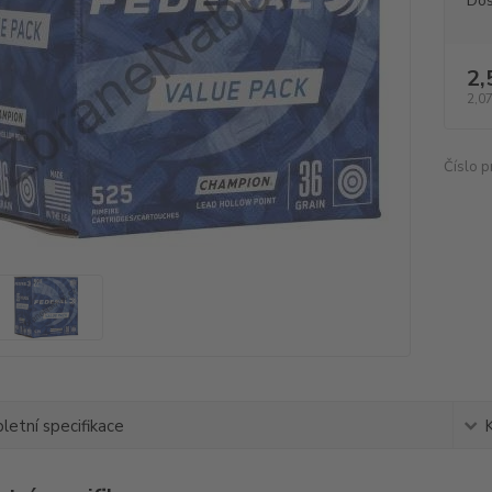
Dos
2,
2,07
Číslo p
etní specifikace