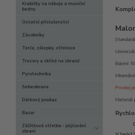
Krabičky na náboje a muniční
Komple
bedny
Ostatní příslušenství
Malor
Zásobníky
Standardn
Terče, zálepky, střelnice
Univerzál
Trezory a skříně na zbraně
Balení: 5
Pyrotechnika
Minimální
Sebeobrana
Prodej j
Materiál 
Dárkový poukaz
Rychlo
Bazar
Zážitková střelba - půjčování
zbraní
V [m/s]