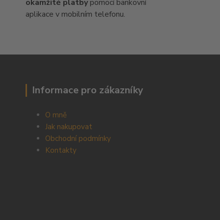
okamžité platby
pomocí bankovní
aplikace v mobilním telefonu.
Informace pro zákazníky
O mně
Jak nakupovat
Obchodní podmínky
Kontakty