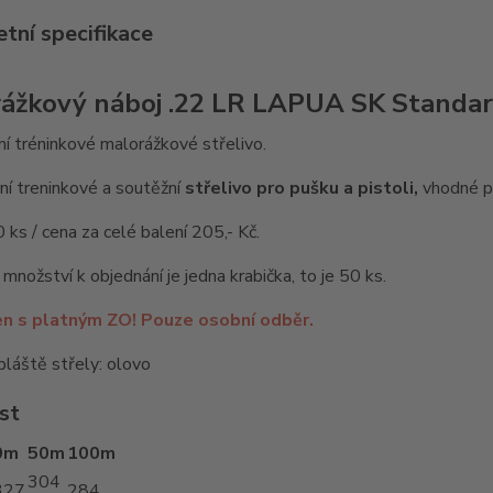
tní specifikace
ážkový náboj
.22 LR LAPUA SK Standar
í tréninkové malorážkové střelivo.
ní treninkové a soutěžní
střelivo pro pušku a pistoli,
vhodné pr
0 ks / cena za celé balení 205,- Kč.
 množství k objednání je jedna krabička, to je 50 ks.
en s platným ZO! Pouze osobní odběr.
pláště střely: olovo
st
0m
50m
100m
304
327
284