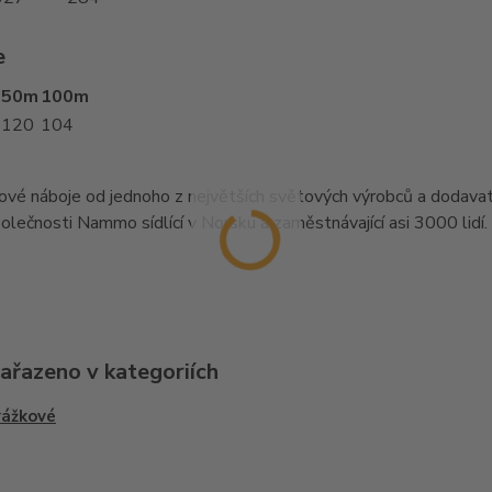
e
50m
100m
120
104
vé náboje od jednoho z největších světových výrobců a dodavatelů
olečnosti Nammo sídlící v Norsku a zaměstnávající asi 3000 lid
zařazeno v kategoriích
rážkové