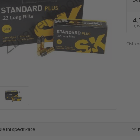
Dos
4,
3,39
Číslo p
etní specifikace