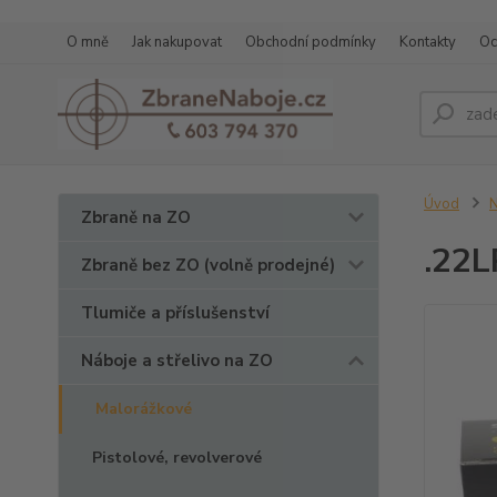
O mně
Jak nakupovat
Obchodní podmínky
Kontakty
Oc
Úvod
N
Zbraně na ZO
.22L
Zbraně bez ZO (volně prodejné)
Tlumiče a příslušenství
Náboje a střelivo na ZO
Malorážkové
Pistolové, revolverové