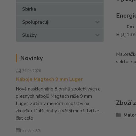
Sbírka
Energi
Spolupracuji
0m
E [J]
138
Služby
Malorážko
Novinky
sektor sp
26.04.2026
Náboje Magtech 9 mm Luger
Nově naskladněno 8 druhů spolehlivých a
přesných nábojů Magtech ráže 9 mm
Zboží 
Luger. Zatím v menším množství na
zkoušku. Další druhy a větší množství lze ...
Malo
číst celé
29.03.2026