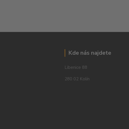
Kde nás najdete
Libenice 88
280 02 Kolín