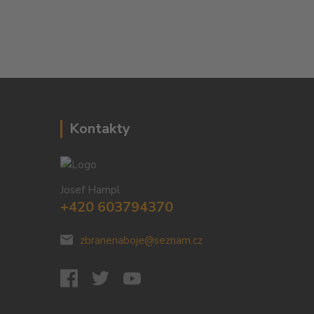
Kontakty
Josef Hampl
+420 603794370
zbranenaboje@seznam.cz