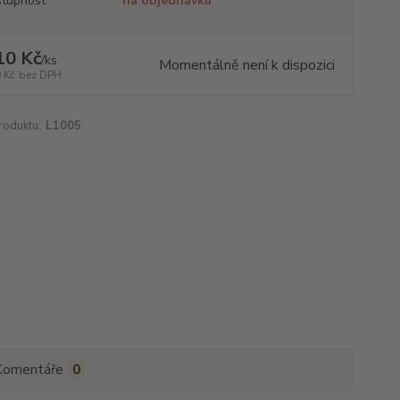
tupnost
na objednávku
10 Kč
/
ks
Momentálně není k dispozici
 Kč
bez DPH
roduktu:
L1005
Komentáře
0