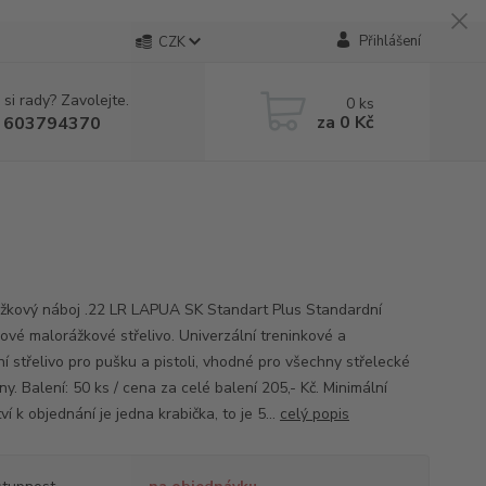
Přihlášení
CZK
 si rady? Zavolejte.
0
ks
za
0 Kč
 603794370
žkový náboj .22 LR LAPUA SK Standart Plus Standardní
kové malorážkové střelivo. Univerzální treninkové a
ní střelivo pro pušku a pistoli, vhodné pro všechny střelecké
íny. Balení: 50 ks / cena za celé balení 205,- Kč. Minimální
í k objednání je jedna krabička, to je 5...
celý popis