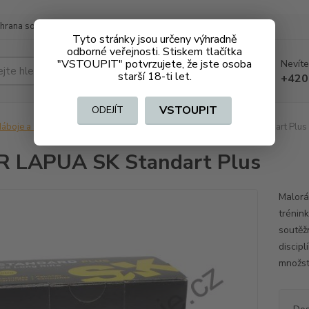
hrana soukromí
Doprava a platba
Tyto stránky jsou určeny výhradně
odborné veřejnosti. Stiskem tlačítka
"VSTOUPIT" potvrzujete, že jste osoba
Nevíte
Hledat
starší 18-ti let.
+420
VSTOUPIT
ODEJÍT
áboje a střelivo na ZO
Malorážkové
.22LR LAPUA SK Standart Plus
R LAPUA SK Standart Plus
Malorá
trénin
soutěž
discipl
množstv