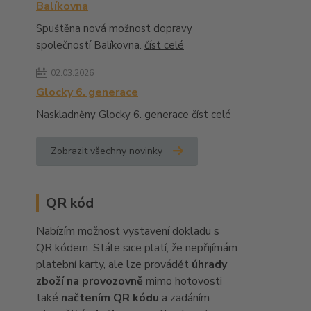
Balíkovna
Spuštěna nová možnost dopravy
společností Balíkovna.
číst celé
02.03.2026
Glocky 6. generace
Naskladněny Glocky 6. generace
číst celé
Zobrazit všechny novinky
QR kód
Nabízím možnost vystavení dokladu s
QR kódem. Stále sice platí, že nepřijímám
platební karty, ale lze provádět
úhrady
zboží na provozovně
mimo hotovosti
také
načtením QR kódu
a zadáním