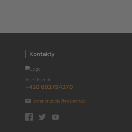
Kontakty
Josef Hampl
+420 603794370
zbranenaboje@seznam.cz