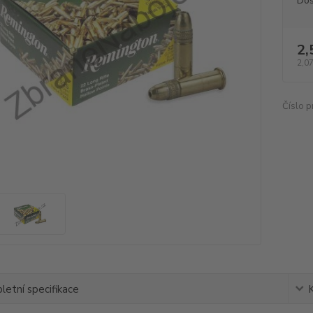
Dos
2,
2,07
Číslo p
etní specifikace