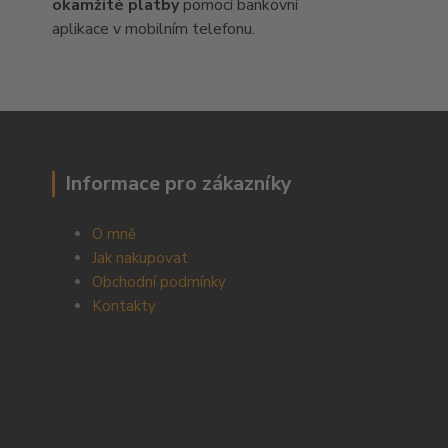
okamžité platby
pomocí bankovní
aplikace v mobilním telefonu.
Informace pro zákazníky
O mně
Jak nakupovat
Obchodní podmínky
Kontakty