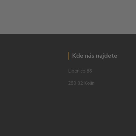
Kde nás najdete
Libenice 88
280 02 Kolín