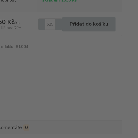
tupnost
skladem 1050 ks
50 Kč
/
ks
Přidat do košíku
 Kč
bez DPH
roduktu:
R1004
Komentáře
0