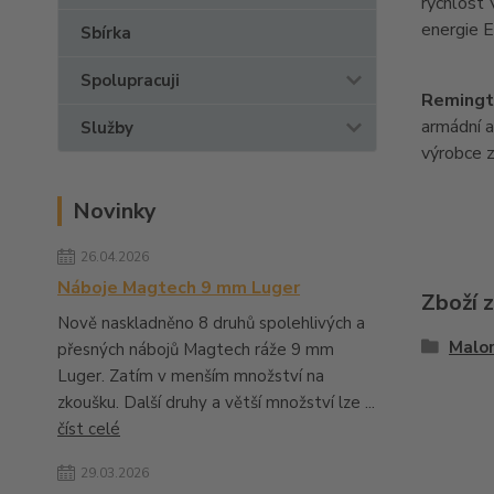
rychlost
energie E
Sbírka
Spolupracuji
Remingt
armádní a
Služby
výrobce z
Novinky
26.04.2026
Náboje Magtech 9 mm Luger
Zboží 
Nově naskladněno 8 druhů spolehlivých a
Malo
přesných nábojů Magtech ráže 9 mm
Luger. Zatím v menším množství na
zkoušku. Další druhy a větší množství lze ...
číst celé
29.03.2026