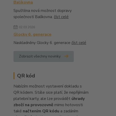
Balíkovna
Spuštěna nová možnost dopravy
společností Balíkovna.
číst celé
02.03.2026
Glocky 6. generace
Naskladněny Glocky 6. generace
číst celé
Zobrazit všechny novinky
QR kód
Nabízím možnost vystavení dokladu s
QR kódem. Stále sice platí, že nepřijímám
platební karty, ale lze provádět
úhrady
zboží na provozovně
mimo hotovosti
také
načtením QR kódu
a zadáním