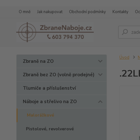
O mně
Jak nakupovat
Obchodní podmínky
Kontakty
Oc
Úvod
N
Zbraně na ZO
.22L
Zbraně bez ZO (volně prodejné)
Tlumiče a příslušenství
Náboje a střelivo na ZO
Malorážkové
Pistolové, revolverové