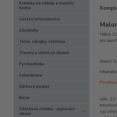
Krabičky na náboje a muniční
Komple
bedny
Ostatní příslušenství
Malor
Zásobníky
Náboj .22
pro sport
Terče, zálepky, střelnice
Trezory a skříně na zbraně
Balení: 5
Pyrotechnika
Minimální
Sebeobrana
Prodej j
Dárkový poukaz
Bazar
ráže: .22
hmotnost 
Zážitková střelba - půjčování
typ stře
zbraní