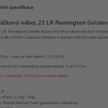
tní specifikace
ážkový náboj .22 LR Remington Golden
 LR Remington Golden Bullet HV HP je laborován čistě hořícím 
 a díky střele s expanzní dutinkou a vysoké rychlosti najde uplatn
25 ks / cena za celé balení 1312,50 Kč.
 množství k objednání je jedna krabička, to je 525 ks.
en s platným ZO! Pouze osobní odběr.
 LR
střely: 2,33g / 36gr.
ly: Plated Hollow Point (poměděná s dutinkou)