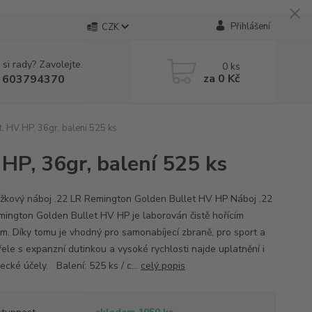
Přihlášení
CZK
 si rady? Zavolejte.
0
ks
za
0 Kč
 603794370
 HV HP, 36gr, balení 525 ks
HP, 36gr, balení 525 ks
žkový náboj .22 LR Remington Golden Bullet HV HP Náboj .22
ington Golden Bullet HV HP je laborován čistě hořícím
m. Díky tomu je vhodný pro samonabíjecí zbraně, pro sport a
řele s expanzní dutinkou a vysoké rychlosti najde uplatnění i
ecké účely. Balení: 525 ks / c...
celý popis