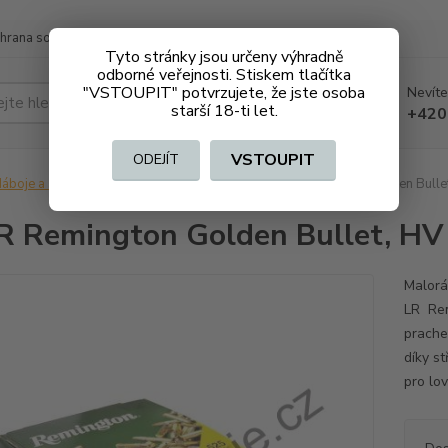
hrana soukromí
Doprava a platba
Tyto stránky jsou určeny výhradně
odborné veřejnosti. Stiskem tlačítka
"VSTOUPIT" potvrzujete, že jste osoba
Nevíte
Hledat
starší 18-ti let.
+420
VSTOUPIT
ODEJÍT
áboje a střelivo na ZO
Malorážkové
.22LR Remington Golden Bullet,
R Remington Golden Bullet, HV 
Malorá
LR Rem
prache
díky st
pro lov