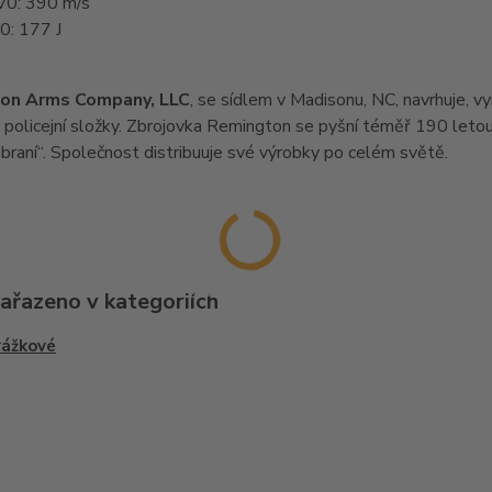
 V0: 390 m/s
0: 177 J
on Arms Company, LLC
, se sídlem v Madisonu, NC, navrhuje, vy
 policejní složky. Zbrojovka Remington se pyšní téměř 190 letou 
braní“. Společnost distribuuje své výrobky po celém světě.
zařazeno v kategoriích
rážkové