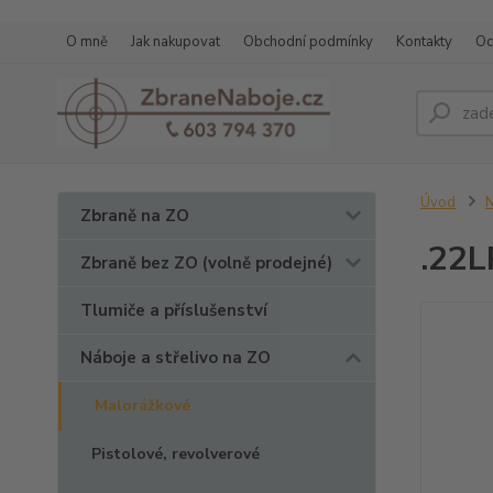
O mně
Jak nakupovat
Obchodní podmínky
Kontakty
Oc
Úvod
N
Zbraně na ZO
.22L
Zbraně bez ZO (volně prodejné)
Tlumiče a příslušenství
Náboje a střelivo na ZO
Malorážkové
Pistolové, revolverové