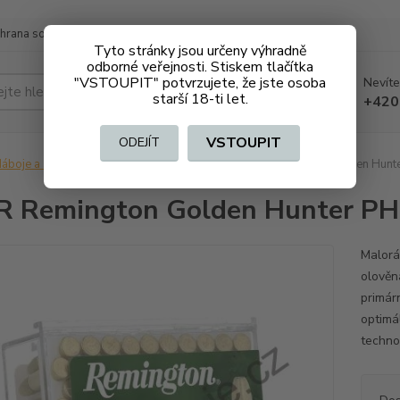
hrana soukromí
Doprava a platba
Tyto stránky jsou určeny výhradně
odborné veřejnosti. Stiskem tlačítka
"VSTOUPIT" potvrzujete, že jste osoba
Nevíte
Hledat
starší 18-ti let.
+420
VSTOUPIT
ODEJÍT
áboje a střelivo na ZO
Malorážkové
.22LR Remington Golden Hunt
R Remington Golden Hunter P
Malorá
olověn
primár
optimá
techno