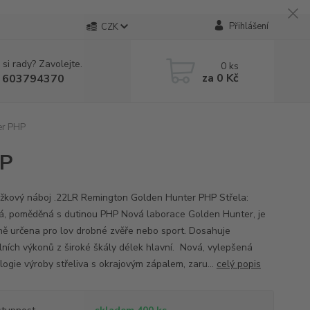
Přihlášení
CZK
 si rady? Zavolejte.
0
ks
za
0 Kč
 603794370
er PHP
HP
žkový náboj .22LR Remington Golden Hunter PHP Střela:
á, poměděná s dutinou PHP Nová laborace Golden Hunter, je
ně určena pro lov drobné zvěře nebo sport. Dosahuje
lních výkonů z široké škály délek hlavní. Nová, vylepšená
logie výroby střeliva s okrajovým zápalem, zaru...
celý popis