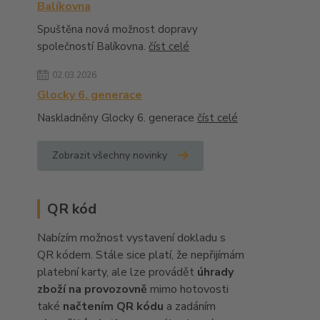
Balíkovna
Spuštěna nová možnost dopravy
společností Balíkovna.
číst celé
02.03.2026
Glocky 6. generace
Naskladněny Glocky 6. generace
číst celé
Zobrazit všechny novinky
QR kód
Nabízím možnost vystavení dokladu s
QR kódem. Stále sice platí, že nepřijímám
platební karty, ale lze provádět
úhrady
zboží na provozovně
mimo hotovosti
také
načtením QR kódu
a zadáním