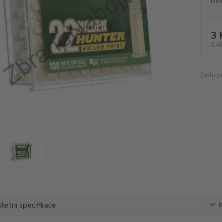
Dos
3 
2,48
Číslo p
etní specifikace