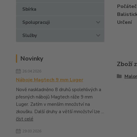
Počátečn
Sbírka
Balistic
Určení
Spolupracuji
Služby
Novinky
Zboží 
26.04.2026
Malo
Náboje Magtech 9 mm Luger
Nově naskladněno 8 druhů spolehlivých a
přesných nábojů Magtech ráže 9 mm
Luger. Zatím v menším množství na
zkoušku. Další druhy a větší množství lze ...
číst celé
29.03.2026