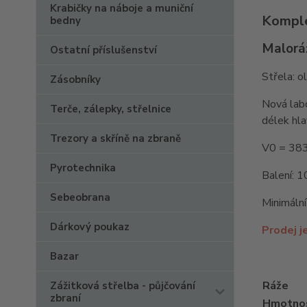
Krabičky na náboje a muniční
Komple
bedny
Malorá
Ostatní příslušenství
Střela: 
Zásobníky
Nová labo
Terče, zálepky, střelnice
délek hla
Trezory a skříně na zbraně
V0 = 383
Pyrotechnika
Balení: 1
Sebeobrana
Minimální
Dárkový poukaz
Prodej j
Bazar
Ráže
Zážitková střelba - půjčování
zbraní
Hmotnos