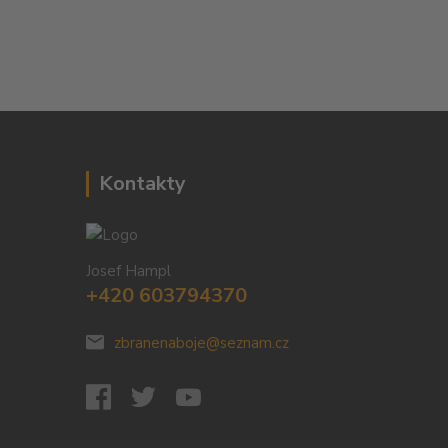
Kontakty
Josef Hampl
+420 603794370
zbranenaboje@seznam.cz