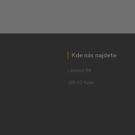
Kde nás najdete
Libenice 88
280 02 Kolín