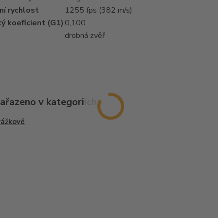
í rychlost
1255 fps (382 m/s)
ký koeficient (G1)
0,100
drobná zvěř
zařazeno v kategoriích
rážkové