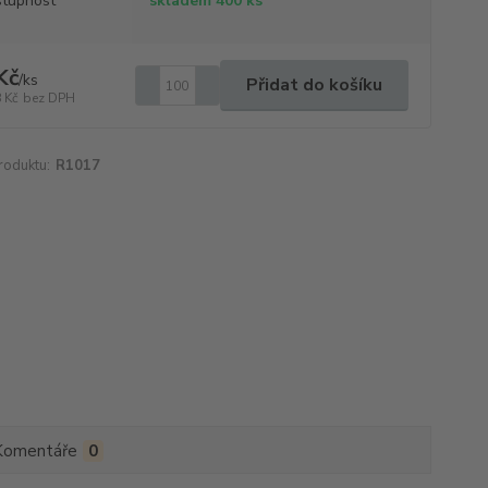
tupnost
skladem 400 ks
Kč
/
ks
Přidat do košíku
 Kč
bez DPH
roduktu:
R1017
Komentáře
0