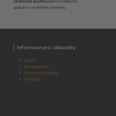
okamžité platby
pomocí bankovní
aplikace v mobilním telefonu.
Informace pro zákazníky
O mně
Jak nakupovat
Obchodní podmínky
Kontakty