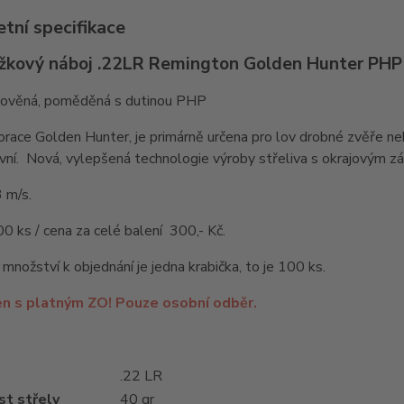
tní specifikace
žkový náboj .22LR Remington Golden Hunter PHP
olověná, poměděná s dutinou PHP
race Golden Hunter, je primárně určena pro lov drobné zvěře ne
vní. Nová, vylepšená technologie výroby střeliva s okrajovým záp
 m/s.
00 ks / cena za celé balení 300,- Kč.
 množství k objednání je jedna krabička, to je 100 ks.
en s platným ZO! Pouze osobní odběr.
.22 LR
t střely
40 gr