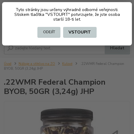
Tyto stránky jsou určeny výhradně odborné veřejnosti.
0
ks
CZK
+420 603794370
Stiskem tlačítka "VSTOUPIT" potvrzujete, že jste osoba
za
0 Kč
starší 18-ti let.
Menu
VSTOUPIT
ODEJÍT
Hledat
Úvod
Náboje a střelivo na ZO
Kulové
.22WMR Federal Champion
BYOB, 50GR (3,24g) JHP
.22WMR Federal Champion
BYOB, 50GR (3,24g) JHP