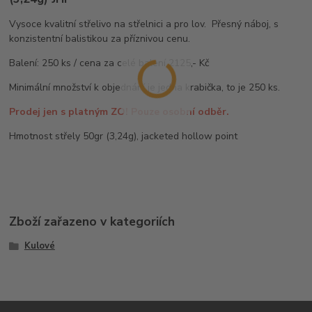
Vysoce kvalitní střelivo na střelnici a pro lov. Přesný náboj, s
konzistentní balistikou za příznivou cenu.
Balení: 250 ks / cena za celé balení 2125,- Kč
Minimální množství k objednání je jedna krabička, to je 250 ks.
Prodej jen s platným ZO! Pouze osobní odběr.
Hmotnost střely 50gr (3,24g), jacketed hollow point
Zboží zařazeno v kategoriích
Kulové