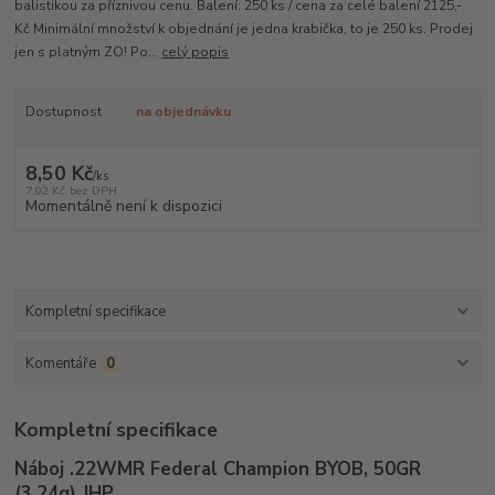
balistikou za příznivou cenu. Balení: 250 ks / cena za celé balení 2125,-
Kč Minimální množství k objednání je jedna krabička, to je 250 ks. Prodej
jen s platným ZO! Po...
celý popis
Dostupnost
na objednávku
8,50 Kč
/
ks
7,02 Kč
bez DPH
Momentálně není k dispozici
Kompletní specifikace
Komentáře
0
Kompletní specifikace
Náboj .22WMR Federal Champion BYOB, 50GR
(3,24g) JHP