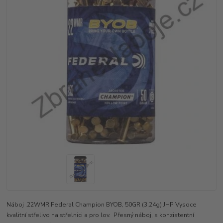
Náboj .22WMR Federal Champion BYOB, 50GR (3,24g) JHP Vysoce
kvalitní střelivo na střelnici a pro lov. Přesný náboj, s konzistentní