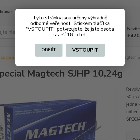
hrana soukromí
Doprava a platba
Tyto stránky jsou určeny výhradně
odborné veřejnosti. Stiskem tlačítka
"VSTOUPIT" potvrzujete, že jste osoba
Nevíte
Hledat
starší 18-ti let.
+420
VSTOUPIT
ODEJÍT
áboje a střelivo na ZO
Pistolové, revolverové
38 Special Magtech 
pecial Magtech SJHP 10,24g
Revolv
50 ks /
jedna 
odběr.
SPECIA