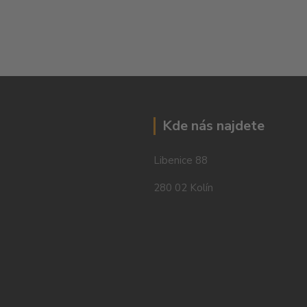
Kde nás najdete
Libenice 88
280 02 Kolín