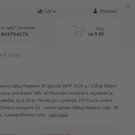
Přihlášení
CZK
 si rady? Zavolejte.
0
ks
za
0 Kč
 603794370
SJHP 10,24g
erový náboj Magtech 38 Special SJHP 10,24 g / 158 gr Balení:
 cena celé balení 585,- Kč Minimální množství k objednání je
krabička, to je 50 ks. Prodej jen s platným ZO! Pouze osobní
 Střelivo kategorie S2 - nutná vyjímka. Náboj Magtech ráže .38
L s poloplášťovou střel...
celý popis