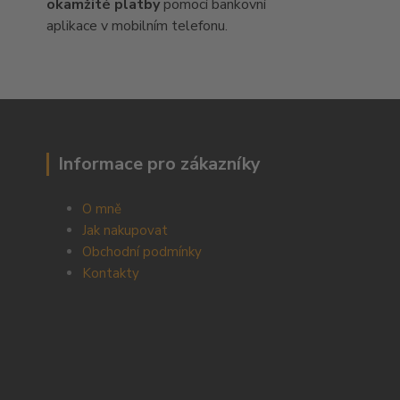
okamžité platby
pomocí bankovní
aplikace v mobilním telefonu.
Informace pro zákazníky
O mně
Jak nakupovat
Obchodní podmínky
Kontakty