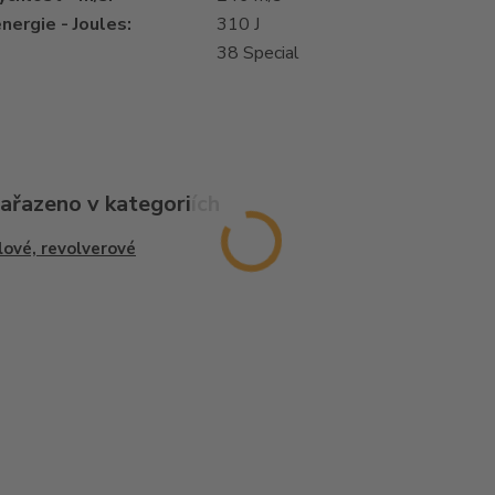
nergie - Joules:
310 J
38 Special
zařazeno v kategoriích
lové, revolverové