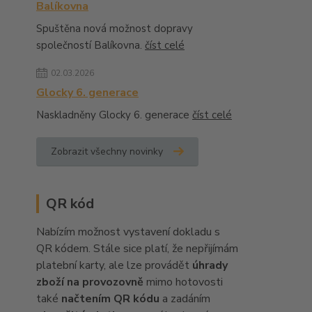
Balíkovna
Spuštěna nová možnost dopravy
společností Balíkovna.
číst celé
02.03.2026
Glocky 6. generace
Naskladněny Glocky 6. generace
číst celé
Zobrazit všechny novinky
QR kód
Nabízím možnost vystavení dokladu s
QR kódem. Stále sice platí, že nepřijímám
platební karty, ale lze provádět
úhrady
zboží na provozovně
mimo hotovosti
také
načtením QR kódu
a zadáním