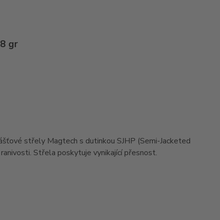
8 gr
ášťové střely Magtech s dutinkou SJHP (Semi-Jacketed
anivosti. Střela poskytuje vynikající přesnost.