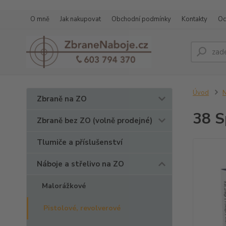
O mně
Jak nakupovat
Obchodní podmínky
Kontakty
Oc
Úvod
N
Zbraně na ZO
38 S
Zbraně bez ZO (volně prodejné)
Tlumiče a příslušenství
Náboje a střelivo na ZO
Malorážkové
Pistolové, revolverové