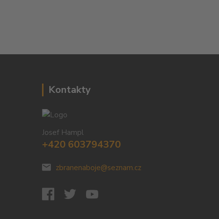
Kontakty
Josef Hampl
+420 603794370
zbranenaboje@seznam.cz