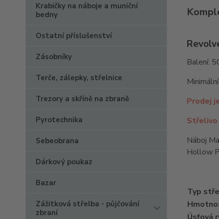
Krabičky na náboje a muniční
Komple
bedny
Ostatní příslušenství
Revolv
Zásobníky
Balení: 5
Terče, zálepky, střelnice
Minimální
Trezory a skříně na zbraně
Prodej j
Pyrotechnika
Střelivo
Náboj Ma
Sebeobrana
Hollow Po
Dárkový poukaz
Bazar
Typ stře
Hmotnost
Zážitková střelba - půjčování
zbraní
Úsťová r