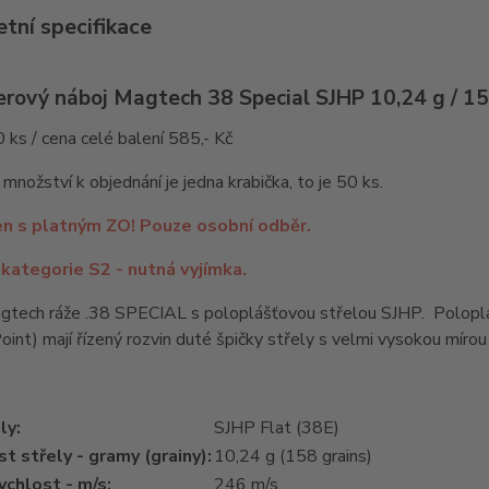
tní specifikace
erový náboj Magtech 38 Special SJHP 10,24 g / 15
0 ks / cena celé balení 585,- Kč
 množství k objednání je jedna krabička, to je 50 ks.
en s platným ZO! Pouze osobní odběr.
 kategorie S2 - nutná vyjímka.
gtech ráže .38 SPECIAL s poloplášťovou střelou SJHP. Polopl
int) mají řízený rozvin duté špičky střely s velmi vysokou mírou r
ly:
SJHP Flat (38E)
 střely - gramy (grainy):
10,24 g (158 grains)
ychlost - m/s:
246 m/s