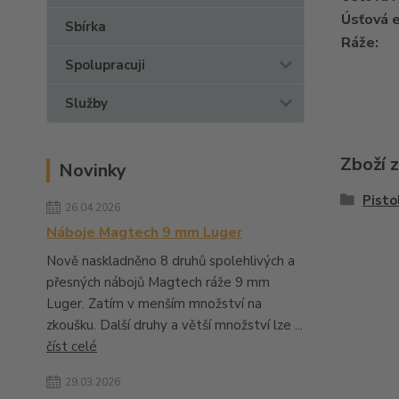
Úsťová e
Sbírka
Ráže:
Spolupracuji
Služby
Zboží 
Novinky
Pisto
26.04.2026
Náboje Magtech 9 mm Luger
Nově naskladněno 8 druhů spolehlivých a
přesných nábojů Magtech ráže 9 mm
Luger. Zatím v menším množství na
zkoušku. Další druhy a větší množství lze ...
číst celé
29.03.2026