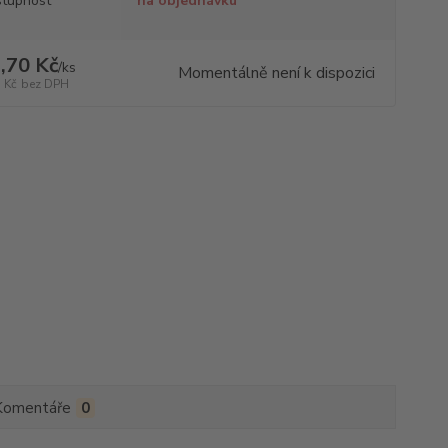
tupnost
na objednávku
,70 Kč
/
ks
Momentálně není k dispozici
 Kč
bez DPH
Komentáře
0