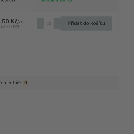
tupnost
skladem 200 ks
,50 Kč
/
ks
Přidat do košíku
 Kč
bez DPH
Komentáře
0