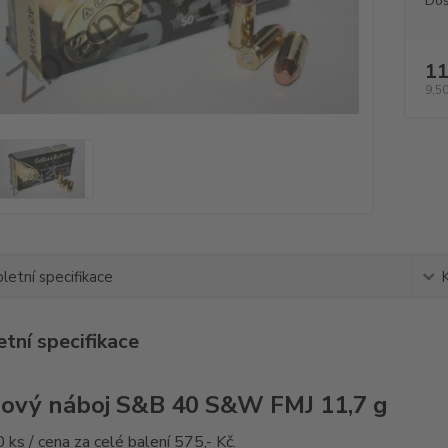
Dos
11
9,50
etní specifikace
tní specifikace
lový náboj S&B
40 S&W FMJ
11,7 g
0 ks / cena za celé balení 575,- Kč.