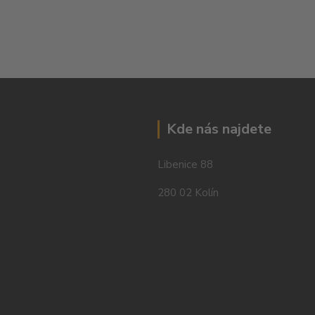
Kde nás najdete
Libenice 88
280 02 Kolín