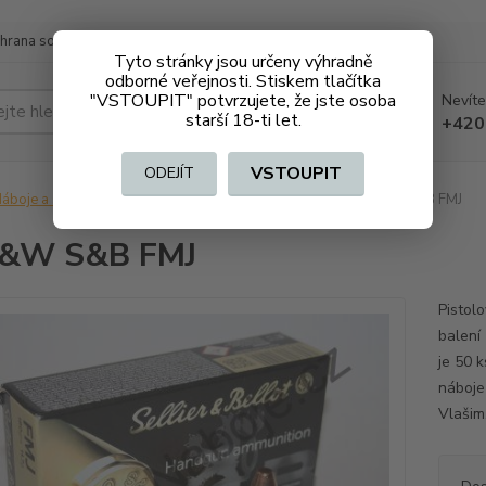
hrana soukromí
Doprava a platba
Tyto stránky jsou určeny výhradně
odborné veřejnosti. Stiskem tlačítka
"VSTOUPIT" potvrzujete, že jste osoba
Nevíte
Hledat
starší 18-ti let.
+420
VSTOUPIT
ODEJÍT
áboje a střelivo na ZO
Pistolové, revolverové
40 S&W S&B FMJ
S&W S&B FMJ
Pistol
balení 
je 50 
náboje
Vlašim