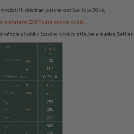
 množství k objednání je jedna krabička, to je 50 ks.
en s platným ZO! Pouze osobní odběr.
é náboje
předního českého výrobce
střeliva
a
munice
Sellier