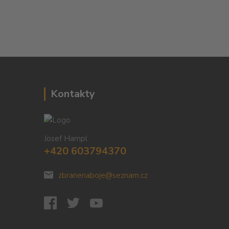
Kontakty
Josef Hampl
+420 603794370
zbranenaboje@seznam.cz