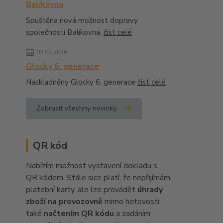
Balíkovna
Spuštěna nová možnost dopravy
společností Balíkovna.
číst celé
02.03.2026
Glocky 6. generace
Naskladněny Glocky 6. generace
číst celé
Zobrazit všechny novinky
QR kód
Nabízím možnost vystavení dokladu s
QR kódem. Stále sice platí, že nepřijímám
platební karty, ale lze provádět
úhrady
zboží na provozovně
mimo hotovosti
také
načtením QR kódu
a zadáním