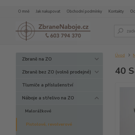
O mně
Jak nakupovat
Obchodní podmínky
Kontakty
Oc
Úvod
N
Zbraně na ZO
40 
Zbraně bez ZO (volně prodejné)
Tlumiče a příslušenství
Náboje a střelivo na ZO
Malorážkové
Pistolové, revolverové