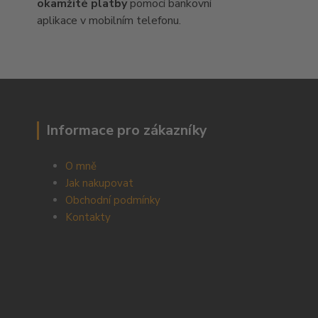
okamžité platby
pomocí bankovní
aplikace v mobilním telefonu.
Informace pro zákazníky
O mně
Jak nakupovat
Obchodní podmínky
Kontakty