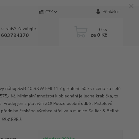
Přihlášení
CZK
 si rady? Zavolejte.
0
ks
za
0 Kč
 603794370
ový náboj S&B 40 S&W FMJ 11,7 g Balení: 50 ks / cena za celé
575,- Kč. Minimální množství k objednání je jedna krabička, to
ks. Prodej jen s platným ZO! Pouze osobní odběr. Pistolové
 předního českého výrobce střeliva a munice Sellier & Bellot
.
celý popis