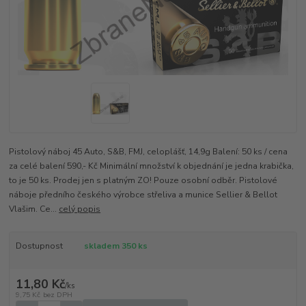
Pistolový náboj 45 Auto, S&B, FMJ, celoplášť, 14,9g Balení: 50 ks / cena
za celé balení 590,- Kč Minimální množství k objednání je jedna krabička,
to je 50 ks. Prodej jen s platným ZO! Pouze osobní odběr. Pistolové
náboje předního českého výrobce střeliva a munice Sellier & Bellot
Vlašim. Ce...
celý popis
Dostupnost
skladem 350 ks
11,80 Kč
/
ks
9,75 Kč
bez DPH