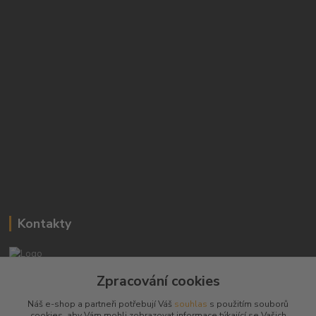
Kontakty
Josef Hampl
Zpracování cookies
+420 603794370
Náš e-shop a partneři potřebují Váš
souhlas
s použitím souborů
cookies, aby Vám mohli zobrazovat informace týkající se Vašich