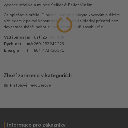
výrobce střeliva a munice Sellier & Bellot Vlašim.
Celoplášťová střela. Olověné jádro je překryto kovovým pláštěm.
Vzhledem k pevné konstrukci vytváří střela hladký průstřel bez
devastace tkáně, neboť se nedeformuje při zásahu cíle.
Vzdálenost
m
Ústí
25
50
100
Rychlost
m/s
260
252
242
223
Energie
J
504
472
436
371
Zboží zařazeno v kategoriích
Pistolové, revolverové
Informace pro zákazníky