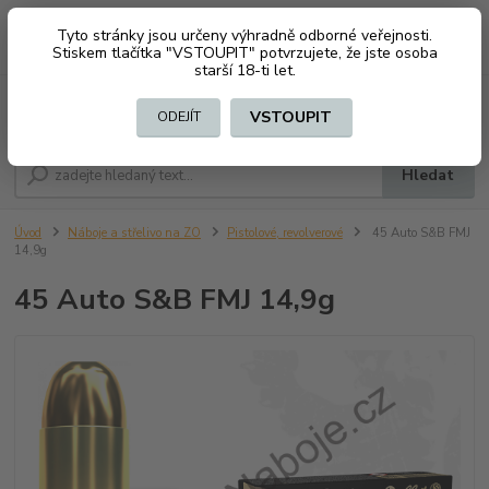
Tyto stránky jsou určeny výhradně odborné veřejnosti.
0
ks
CZK
+420 603794370
Stiskem tlačítka "VSTOUPIT" potvrzujete, že jste osoba
za
0 Kč
starší 18-ti let.
Menu
VSTOUPIT
ODEJÍT
Hledat
Úvod
Náboje a střelivo na ZO
Pistolové, revolverové
45 Auto S&B FMJ
14,9g
45 Auto S&B FMJ 14,9g