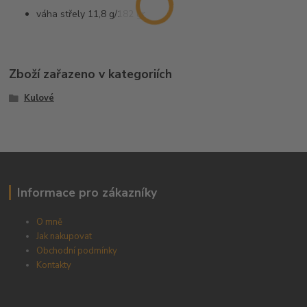
váha střely 11,8 g/182 gr
Zboží zařazeno v kategoriích
Kulové
Informace pro zákazníky
O mně
Jak nakupovat
Obchodní podmínky
Kontakty