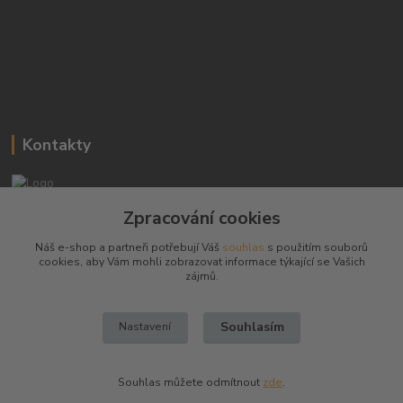
Kontakty
Josef Hampl
Zpracování cookies
+420 603794370
Náš e-shop a partneři potřebují Váš
souhlas
s použitím souborů
cookies, aby Vám mohli zobrazovat informace týkající se Vašich
zbranenaboje@seznam.cz
zájmů.
Souhlasím
Nastavení
Souhlas můžete odmítnout
zde
.
Vytvořeno na
Eshop-rychle.cz