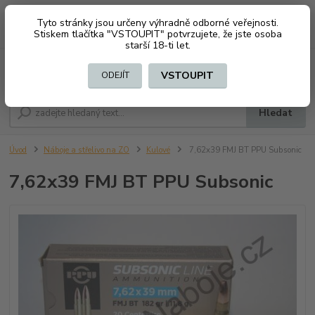
Tyto stránky jsou určeny výhradně odborné veřejnosti.
0
ks
CZK
+420 603794370
Stiskem tlačítka "VSTOUPIT" potvrzujete, že jste osoba
za
0 Kč
starší 18-ti let.
Menu
VSTOUPIT
ODEJÍT
Hledat
Úvod
Náboje a střelivo na ZO
Kulové
7,62x39 FMJ BT PPU Subsonic
7,62x39 FMJ BT PPU Subsonic