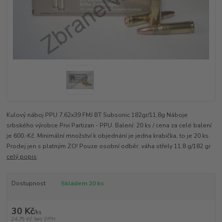
Kulový náboj PPU 7,62x39 FMJ BT Subsonic 182gr/11,8g Náboje
srbského výrobce Prvi Partizan - PPU. Balení: 20 ks / cena za celé balení
je 600,-Kč. Minimální množství k objednání je jedna krabička, to je 20 ks.
Prodej jen s platným ZO! Pouze osobní odběr. váha střely 11,8 g/182 gr
celý popis
Dostupnost
Skladem 20 ks
30 Kč
/
ks
24,79 Kč
bez DPH