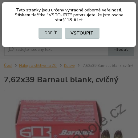
Tyto stránky jsou určeny výhradně odborné veřejnosti.
0
ks
CZK
+420 603794370
Stiskem tlačítka "VSTOUPIT" potvrzujete, že jste osoba
za
0 Kč
starší 18-ti let.
Menu
VSTOUPIT
ODEJÍT
Hledat
Úvod
Náboje a střelivo na ZO
Kulové
7,62x39 Barnaul blank, cvičný
7,62x39 Barnaul blank, cvičný