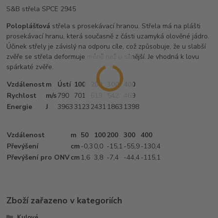
S&B střela SPCE 2945
Poloplášťová
střela s prosekávací hranou. Střela má na plášti
prosekávací hranu, která současně z části uzamyká olověné jádro.
Účinek střely je závislý na odporu cíle, což způsobuje, že u slabší
zvěře se střela deformuje méně než u silnější. Je vhodná k lovu
spárkaté zvěře.
Vzdálenost
m
Ústí
100
200
300
400
Rychlost
m/s
790
701
619
542
469
Energie
J
3963
3123
2431
1863
1398
Vzdálenost
m
50
100
200
300
400
Převýšení
cm
-0
,3
0,0
-15
,1
-55
,9
-130
,4
Převýšení pro ONV
cm
1
,6
3
,8
-7
,4
-44
,4
-115
,1
Zboží zařazeno v kategoriích
Kulové