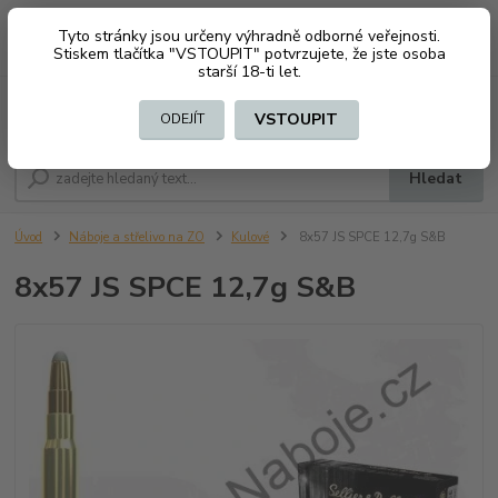
Tyto stránky jsou určeny výhradně odborné veřejnosti.
0
ks
CZK
+420 603794370
Stiskem tlačítka "VSTOUPIT" potvrzujete, že jste osoba
za
0 Kč
starší 18-ti let.
Menu
VSTOUPIT
ODEJÍT
Hledat
Úvod
Náboje a střelivo na ZO
Kulové
8x57 JS SPCE 12,7g S&B
8x57 JS SPCE 12,7g S&B