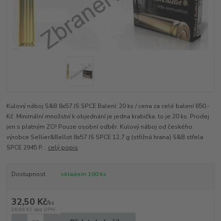
Kulový náboj S&B 8x57 JS SPCE Balení: 20 ks / cena za celé balení 650,-
Kč. Minimální množství k objednání je jedna krabička, to je 20 ks. Prodej
jen s platným ZO! Pouze osobní odběr. Kulový náboj od českého
výrobce Sellier&Bellot 8x57 JS SPCE 12,7 g (střižná hrana) S&B střela
SPCE 2945 P...
celý popis
Dostupnost
skladem 100 ks
32,50 Kč
/
ks
26,86 Kč
bez DPH