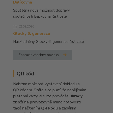
Balíkovna
Spuštěna nová možnost dopravy
společností Balíkovna.
číst celé
02.03.2026
Glocky 6. generace
Naskladněny Glocky 6. generace
číst celé
Zobrazit všechny novinky
QR kód
Nabízím možnost vystavení dokladu s
QR kódem. Stále sice platí, že nepřijímám
platební karty, ale lze provádět
úhrady
zboží na provozovně
mimo hotovosti
také
načtením QR kódu
a zadáním