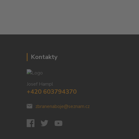
Kontakty
Josef Hampl
+420 603794370
zbranenaboje@seznam.cz