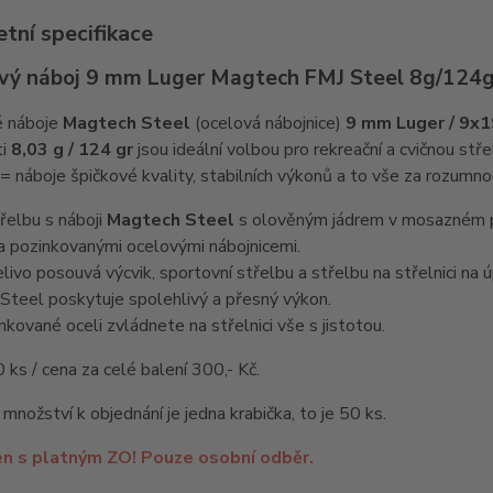
tní specifikace
ový náboj 9 mm Luger Magtech FMJ Steel 8g/124g
é náboje
Magtech Steel
(ocelová nábojnice)
9 mm Luger / 9x1
ti
8,03 g / 124 gr
jsou ideální volbou pro rekreační a cvičnou stře
 náboje špičkové kvality, stabilních výkonů a to vše za rozumn
třelbu s náboji
Magtech Steel
s olověným jádrem v mosazném plá
a pozinkovanými ocelovými nábojnicemi.
livo posouvá výcvik, sportovní střelbu a střelbu na střelnici na ú
Steel poskytuje spolehlivý a přesný výkon.
nkované oceli zvládnete na střelnici vše s jistotou.
0 ks / cena za celé balení 300,- Kč.
 množství k objednání je jedna krabička, to je 50 ks.
en s platným ZO! Pouze osobní odběr.