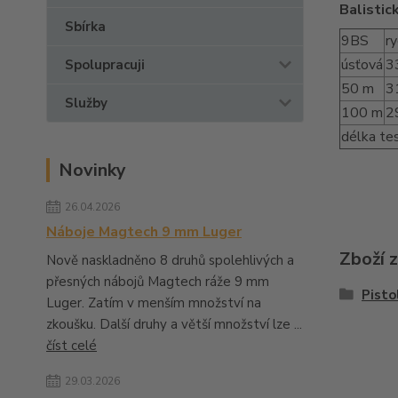
Balistic
Sbírka
9BS
ry
úsťová
3
Spolupracuji
50 m
3
Služby
100 m
2
délka te
Novinky
26.04.2026
Náboje Magtech 9 mm Luger
Zboží 
Nově naskladněno 8 druhů spolehlivých a
přesných nábojů Magtech ráže 9 mm
Pisto
Luger. Zatím v menším množství na
zkoušku. Další druhy a větší množství lze ...
číst celé
29.03.2026