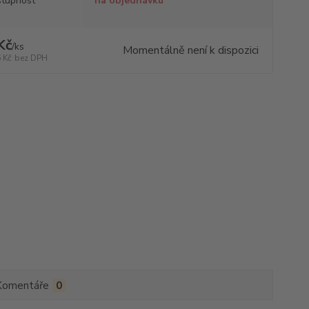
tupnost
na objednávku
Kč
/
ks
Momentálně není k dispozici
 Kč
bez DPH
Komentáře
0