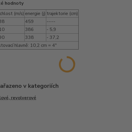
ké hodnoty
chlost (m/s)
energie (j)
trajektorie (cm)
38
459
-----
10
386
- 5,9
90
338
- 37,2
stovací hlavně: 10,2 cm = 4"
zařazeno v kategoriích
lové, revolverové