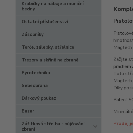
Krabičky na náboje a muniční
Komple
bedny
Pistol
Ostatní příslušenství
Pistolov
Zásobníky
hmotnos
Magtech =
Terče, zálepky, střelnice
Zažijte s
Trezory a skříně na zbraně
prachem 
Pyrotechnika
Toto stře
Magtech 
Sebeobrana
Díky pozi
Dárkový poukaz
Balení: 5
Bazar
Minimální
Prodej j
Zážitková střelba - půjčování
zbraní