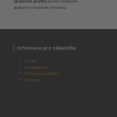
okamžité platby
pomocí bankovní
aplikace v mobilním telefonu.
Informace pro zákazníky
O mně
Jak nakupovat
Obchodní podmínky
Kontakty