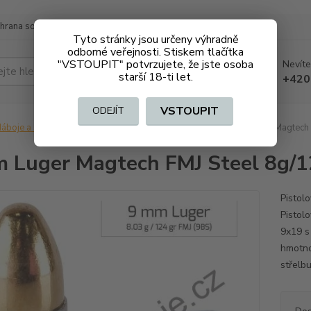
hrana soukromí
Doprava a platba
Tyto stránky jsou určeny výhradně
odborné veřejnosti. Stiskem tlačítka
"VSTOUPIT" potvrzujete, že jste osoba
Nevíte
Hledat
starší 18-ti let.
+420
VSTOUPIT
ODEJÍT
áboje a střelivo na ZO
Pistolové, revolverové
9 mm Luger Magtech 
 Luger Magtech FMJ Steel 8g/1
Pistol
Pistol
9x19 s
hmotnos
střelbu