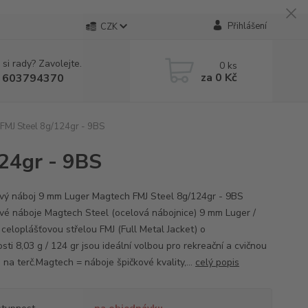
Přihlášení
CZK
 si rady? Zavolejte.
0
ks
za
0 Kč
 603794370
FMJ Steel 8g/124gr - 9BS
24gr - 9BS
ový náboj 9 mm Luger Magtech FMJ Steel 8g/124gr - 9BS
ové náboje Magtech Steel (ocelová nábojnice) 9 mm Luger /
 celoplášťovou střelou FMJ (Full Metal Jacket) o
ti 8,03 g / 124 gr jsou ideální volbou pro rekreační a cvičnou
 na terč.Magtech = náboje špičkové kvality,...
celý popis