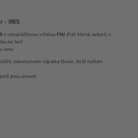
r - 9BS
9
s celoplášťovou střelou
FMJ
(Full Metal Jacket) o
lbu na terč.
ou cenu
šti, nekorozivním zápalka Boxer, čistě hořícím
plně jinou úroveň.