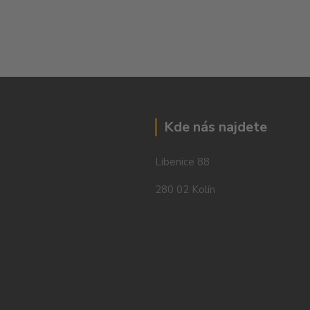
Kde nás najdete
Libenice 88
280 02 Kolín