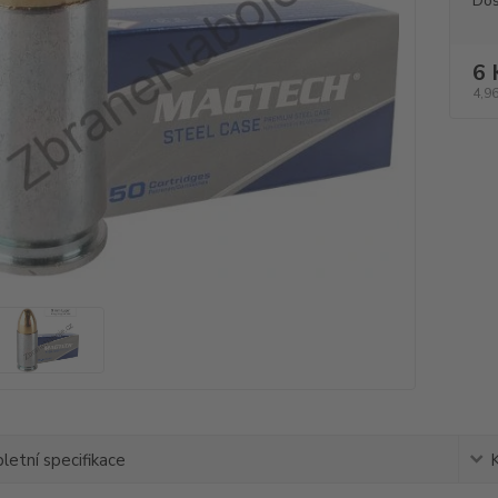
Dos
6 
4,96
etní specifikace