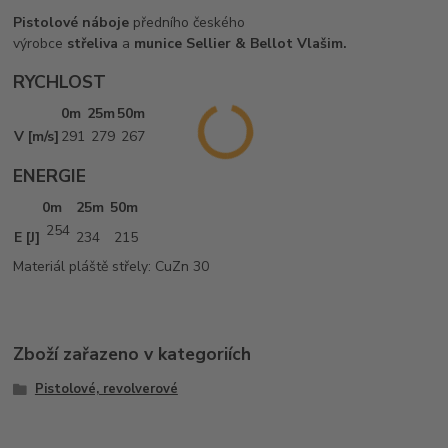
Pistolové náboje
předního českého
výrobce
střeliva
a
munice
Sellier & Bellot Vlašim.
RYCHLOST
0m
25m
50m
V [m/s]
291
279
267
ENERGIE
0m
25m
50m
254
E [J]
234
215
Materiál pláště střely: CuZn 30
Zboží zařazeno v kategoriích
Pistolové, revolverové