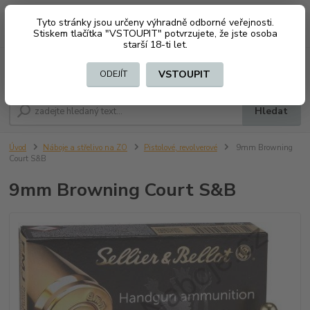
Tyto stránky jsou určeny výhradně odborné veřejnosti.
0
ks
CZK
+420 603794370
Stiskem tlačítka "VSTOUPIT" potvrzujete, že jste osoba
za
0 Kč
starší 18-ti let.
Menu
VSTOUPIT
ODEJÍT
Hledat
Úvod
Náboje a střelivo na ZO
Pistolové, revolverové
9mm Browning
Court S&B
9mm Browning Court S&B