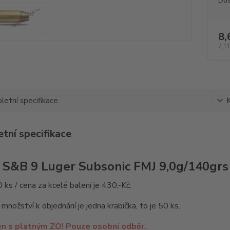
Dos
8,
7,11
etní specifikace
tní specifikace
 S&B 9 Luger Subsonic FMJ 9,0g/140grs
0 ks / cena za kcelé balení je 430,-Kč.
 množství k objednání je jedna krabička, to je 50 ks.
en s platným ZO! Pouze osobní odběr.