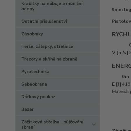
Krabičky na náboje a muniční
bedny
9mm lug
Pistolov
Ostatní příslušenství
RYCH
Zásobníky
Terče, zálepky, střelnice
V [m/s]
Trezory a skříně na zbraně
ENERG
Pyrotechnika
0m
E [J]
419
Sebeobrana
Materiál 
Dárkový poukaz
Bazar
Zážitková střelba - půjčování
zbraní