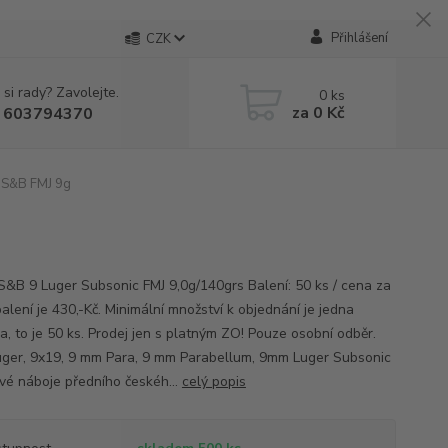
Přihlášení
CZK
 si rady? Zavolejte.
0
ks
za
0 Kč
 603794370
 S&B FMJ 9g
S&B 9 Luger Subsonic FMJ 9,0g/140grs Balení: 50 ks / cena za
alení je 430,-Kč. Minimální množství k objednání je jedna
a, to je 50 ks. Prodej jen s platným ZO! Pouze osobní odběr.
ger, 9x19, 9 mm Para, 9 mm Parabellum, 9mm Luger Subsonic
ové náboje předního českéh...
celý popis