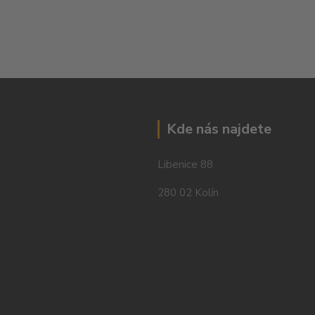
Kde nás najdete
Libenice 88
280 02 Kolín