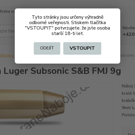
hrana soukromí
Doprava a platba
Tyto stránky jsou určeny výhradně
odborné veřejnosti. Stiskem tlačítka
"VSTOUPIT" potvrzujete, že jste osoba
Nevíte
Hledat
starší 18-ti let.
+420
VSTOUPIT
ODEJÍT
áboje a střelivo na ZO
Pistolové, revolverové
9mm Luger Subsonic
Luger Subsonic S&B FMJ 9g
Náboj 
kcelé b
krabičk
9mm lu
Pistol