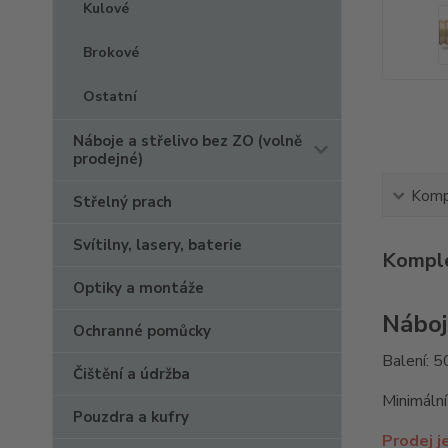
Kulové
Brokové
Ostatní
Náboje a střelivo bez ZO (volně
prodejné)
Kompl
Střelný prach
Svítilny, lasery, baterie
Komple
Optiky a montáže
Náboj
Ochranné pomůcky
Balení: 5
Čištění a údržba
Minimální
Pouzdra a kufry
Prodej j