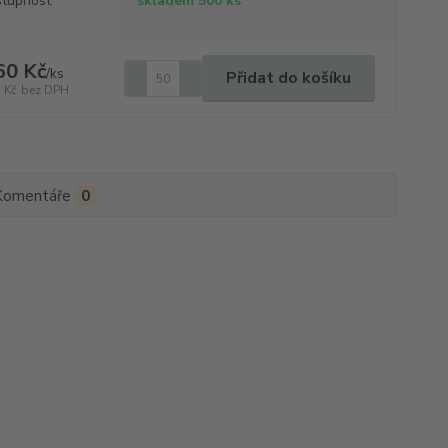
tupnost
skladem 500 ks
60 Kč
/
ks
Přidat do košíku
 Kč
bez DPH
Komentáře
0