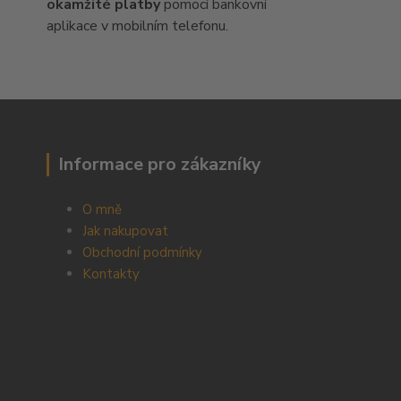
okamžité platby
pomocí bankovní
aplikace v mobilním telefonu.
Informace pro zákazníky
O mně
Jak nakupovat
Obchodní podmínky
Kontakty