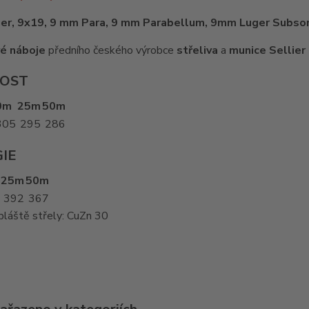
er, 9x19, 9 mm Para, 9 mm Parabellum, 9mm Luger Subso
é náboje
předního českého výrobce
střeliva
a
munice
Sellier
LOST
0m
25m
50m
305
295
286
IE
25m
50m
392
367
pláště střely: CuZn 30