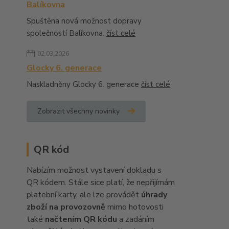
Balíkovna
Spuštěna nová možnost dopravy
společností Balíkovna.
číst celé
02.03.2026
Glocky 6. generace
Naskladněny Glocky 6. generace
číst celé
Zobrazit všechny novinky
QR kód
Nabízím možnost vystavení dokladu s
QR kódem. Stále sice platí, že nepřijímám
platební karty, ale lze provádět
úhrady
zboží na provozovně
mimo hotovosti
také
načtením QR kódu
a zadáním