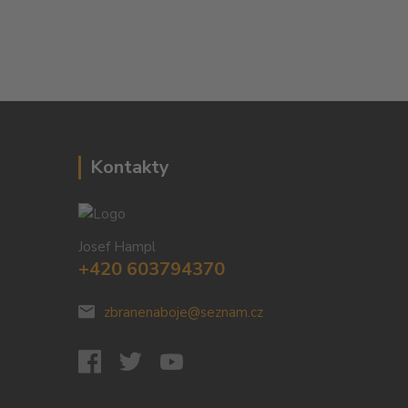
Kontakty
Josef Hampl
+420 603794370
zbranenaboje@seznam.cz