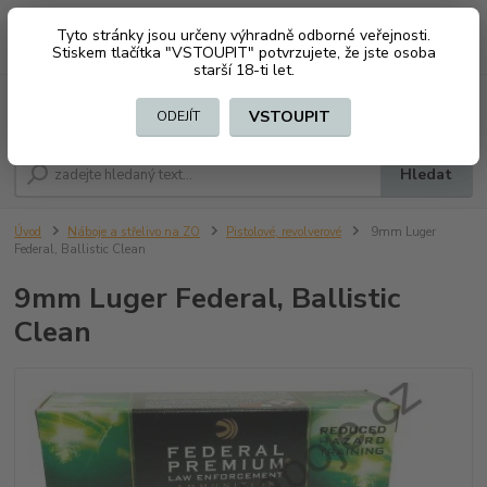
Tyto stránky jsou určeny výhradně odborné veřejnosti.
0
ks
CZK
+420 603794370
Stiskem tlačítka "VSTOUPIT" potvrzujete, že jste osoba
za
0 Kč
starší 18-ti let.
Menu
VSTOUPIT
ODEJÍT
Hledat
Úvod
Náboje a střelivo na ZO
Pistolové, revolverové
9mm Luger
Federal, Ballistic Clean
9mm Luger Federal, Ballistic
Clean