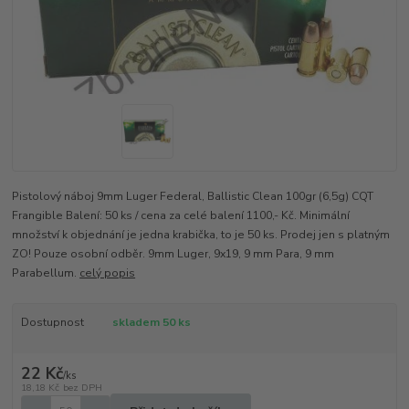
Pistolový náboj 9mm Luger Federal, Ballistic Clean 100gr (6,5g) CQT
Frangible Balení: 50 ks / cena za celé balení 1100,- Kč. Minimální
množství k objednání je jedna krabička, to je 50 ks. Prodej jen s platným
ZO! Pouze osobní odběr. 9mm Luger, 9x19, 9 mm Para, 9 mm
Parabellum.
celý popis
Dostupnost
skladem 50 ks
22 Kč
/
ks
18,18 Kč
bez DPH