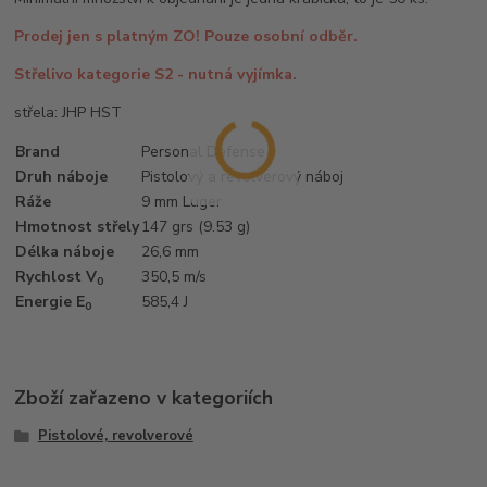
Prodej jen s platným ZO! Pouze osobní odběr.
Střelivo kategorie S2 - nutná vyjímka.
střela: JHP HST
Brand
Personal Defense
Druh náboje
Pistolový a revolverový náboj
Ráže
9 mm Luger
Hmotnost střely
147 grs (9.53 g)
Délka náboje
26,6 mm
Rychlost V
350,5 m/s
0
Energie E
585,4 J
0
Zboží zařazeno v kategoriích
Pistolové, revolverové