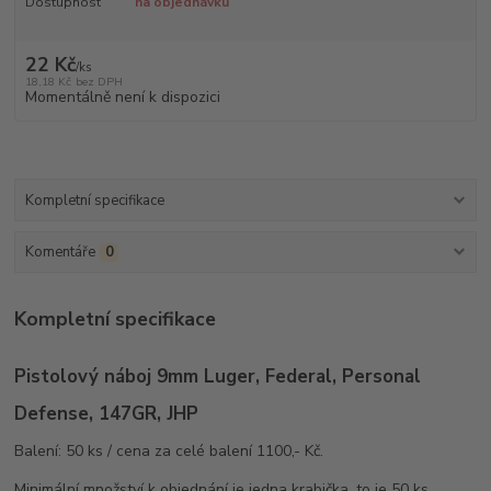
Dostupnost
na objednávku
22 Kč
/
ks
18,18 Kč
bez DPH
Momentálně není k dispozici
Kompletní specifikace
Komentáře
0
Kompletní specifikace
Pistolový náboj 9mm Luger, Federal, Personal
Defense, 147GR, JHP
Balení: 50 ks / cena za celé balení 1100,- Kč.
Minimální množství k objednání je jedna krabička, to je 50 ks.