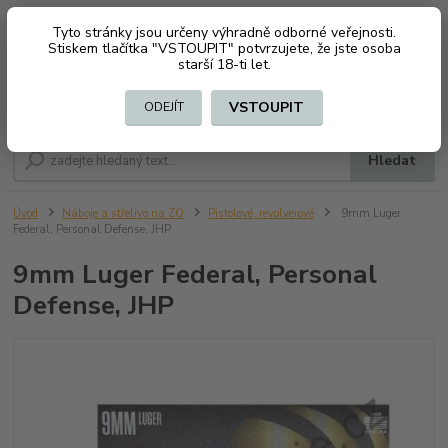
Tyto stránky jsou určeny výhradně odborné veřejnosti.
0
ks
CZK
+420 603794370
Stiskem tlačítka "VSTOUPIT" potvrzujete, že jste osoba
za
0 Kč
starší 18-ti let.
Menu
VSTOUPIT
ODEJÍT
Hledat
Úvod
Náboje a střelivo na ZO
Pistolové, revolverové
9mm Luger
Federal, Personal Defense, JHP
9mm Luger Federal, Personal
Defense, JHP