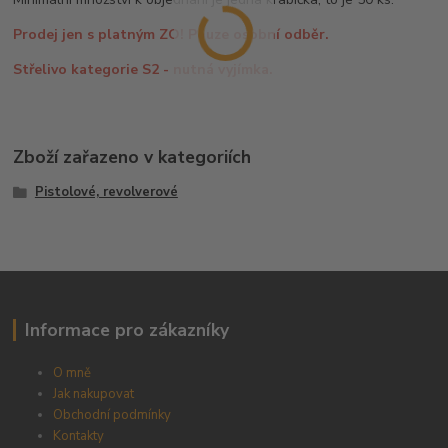
Prodej jen s platným ZO! Pouze osobní odběr.
Střelivo kategorie S2 - nutná vyjímka.
Zboží zařazeno v kategoriích
Pistolové, revolverové
Informace pro zákazníky
O mně
Jak nakupovat
Obchodní podmínky
Kontakty