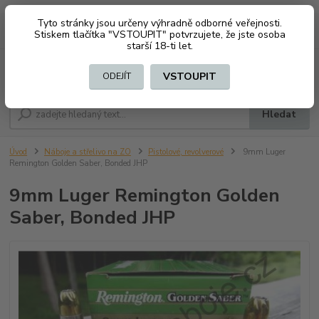
Tyto stránky jsou určeny výhradně odborné veřejnosti.
0
ks
CZK
+420 603794370
Stiskem tlačítka "VSTOUPIT" potvrzujete, že jste osoba
za
0 Kč
starší 18-ti let.
Menu
VSTOUPIT
ODEJÍT
Hledat
Úvod
Náboje a střelivo na ZO
Pistolové, revolverové
9mm Luger
Remington Golden Saber, Bonded JHP
9mm Luger Remington Golden
Saber, Bonded JHP