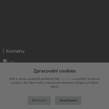
Kontakty
Josef Hampl
Zpracování cookies
+420 603794370
Náš e-shop a partneři potřebují Váš
souhlas
s použitím souborů
cookies, aby Vám mohli zobrazovat informace týkající se Vašich
zbranenaboje@seznam.cz
zájmů.
Souhlasím
Nastavení