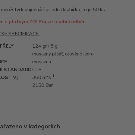
 množství k objednání je jedna krabička, to je 50 ks.
en s platným ZO! Pouze osobní odběr.
KÉ SPECIFIKACE:
TŘELY
124 gr / 8 g
mosazný plášť, olověné jádro
ICE
mosazná
Í STANDARD
C.I.P.
-1
LOST V
360 m*s
0
2150 Bar
zařazeno v kategoriích