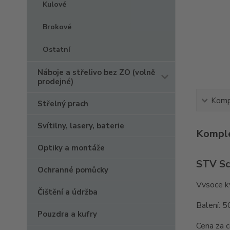
Kulové
Brokové
Ostatní
Náboje a střelivo bez ZO (volně
prodejné)
Kompl
Střelný prach
Svítilny, lasery, baterie
Komple
Optiky a montáže
STV Sc
Ochranné pomůcky
Vvsoce kv
Čištění a údržba
Balení: 5
Pouzdra a kufry
Cena za c