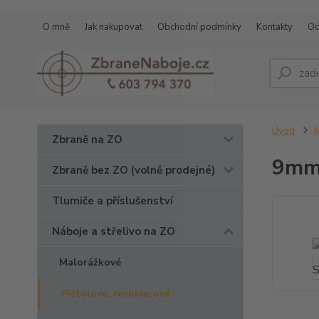
O mně
Jak nakupovat
Obchodní podmínky
Kontakty
Oc
Úvod
N
Zbraně na ZO
9mm
Zbraně bez ZO (volně prodejné)
Tlumiče a příslušenství
Náboje a střelivo na ZO
Malorážkové
Pistolové, revolverové