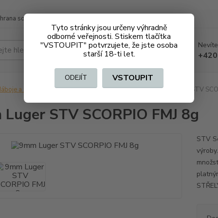
hrana soukromí
Doprava a platba
Tyto stránky jsou určeny výhradně
odborné veřejnosti. Stiskem tlačítka
"VSTOUPIT" potvrzujete, že jste osoba
Nevíte
Hledat
starší 18-ti let.
+420
VSTOUPIT
ODEJÍT
áboje a střelivo na ZO
Pistolové, revolverové
9mm Luger STV SCO
 Luger STV SCORPIO FMJ 8g
STV Sc
výroby.
množstv
platný
STŘELY