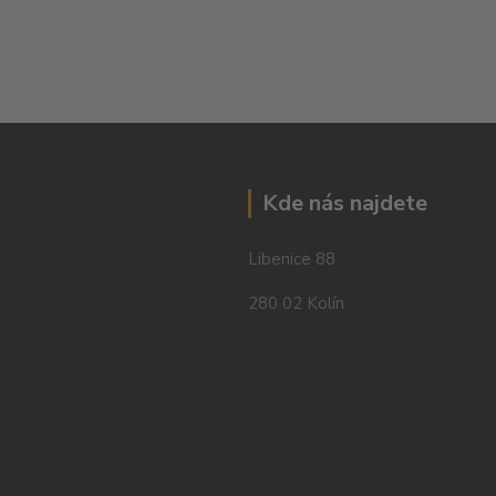
Kde nás najdete
Libenice 88
280 02 Kolín