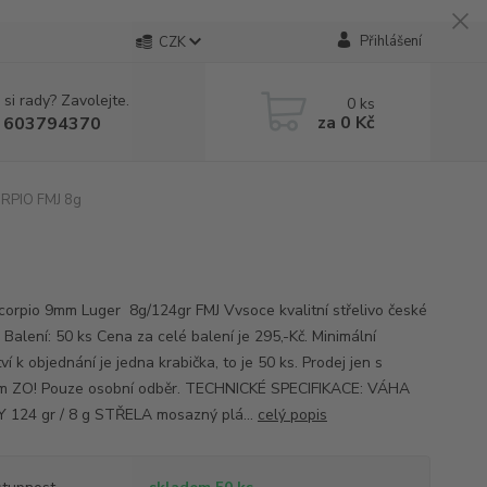
Přihlášení
CZK
 si rady? Zavolejte.
0
ks
za
0 Kč
 603794370
RPIO FMJ 8g
orpio 9mm Luger 8g/124gr FMJ Vvsoce kvalitní střelivo české
 Balení: 50 ks Cena za celé balení je 295,-Kč. Minimální
í k objednání je jedna krabička, to je 50 ks. Prodej jen s
m ZO! Pouze osobní odběr. TECHNICKÉ SPECIFIKACE: VÁHA
 124 gr / 8 g STŘELA mosazný plá...
celý popis