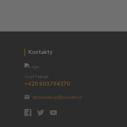
Kontakty
Josef Hampl
+420 603794370
zbranenaboje@seznam.cz