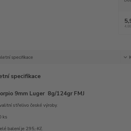
Dos
5,
4,88
etní specifikace
tní specifikace
orpio 9mm Luger 8g/124gr FMJ
alitní střelivo české výroby.
0 ks
elé balení je 295,-Kč.