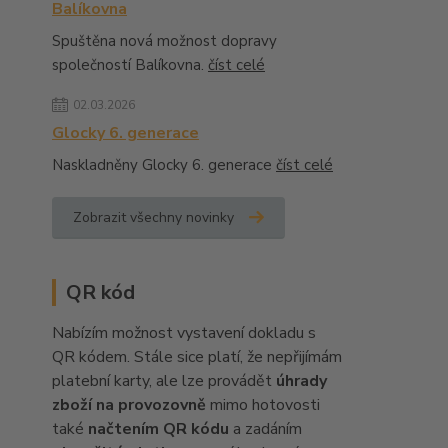
Balíkovna
Spuštěna nová možnost dopravy
společností Balíkovna.
číst celé
02.03.2026
Glocky 6. generace
Naskladněny Glocky 6. generace
číst celé
Zobrazit všechny novinky
QR kód
Nabízím možnost vystavení dokladu s
QR kódem. Stále sice platí, že nepřijímám
platební karty, ale lze provádět
úhrady
zboží na provozovně
mimo hotovosti
také
načtením QR kódu
a zadáním