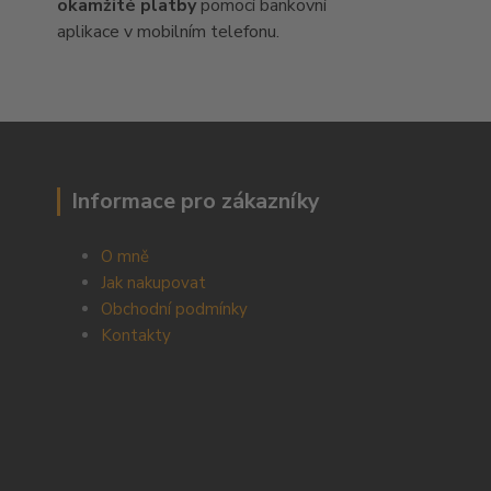
okamžité platby
pomocí bankovní
aplikace v mobilním telefonu.
Informace pro zákazníky
O mně
Jak nakupovat
Obchodní podmínky
Kontakty