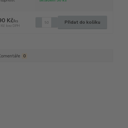
tupnost
skladem 50 ks
90 Kč
/
ks
Přidat do košíku
 Kč
bez DPH
Komentáře
0