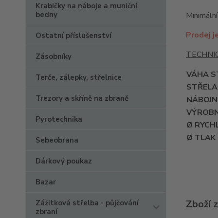
Krabičky na náboje a muniční
bedny
Minimální
Prodej j
Ostatní příslušenství
TECHNIC
Zásobníky
VÁHA S
Terče, zálepky, střelnice
STŘELA
Trezory a skříně na zbraně
NÁBOJN
VÝROBN
Pyrotechnika
Ø RYCH
Ø TLAK
Sebeobrana
Dárkový poukaz
Bazar
Zboží 
Zážitková střelba - půjčování
zbraní