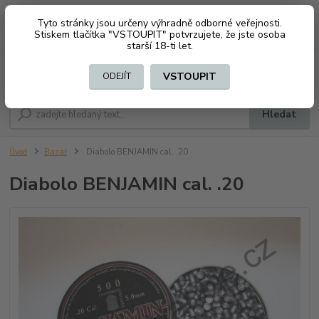
Tyto stránky jsou určeny výhradně odborné veřejnosti.
0
ks
CZK
+420 603794370
Stiskem tlačítka "VSTOUPIT" potvrzujete, že jste osoba
za
0 Kč
starší 18-ti let.
Menu
VSTOUPIT
ODEJÍT
Hledat
Úvod
Bazar
Diabolo BENJAMIN cal. .20
Diabolo BENJAMIN cal. .20