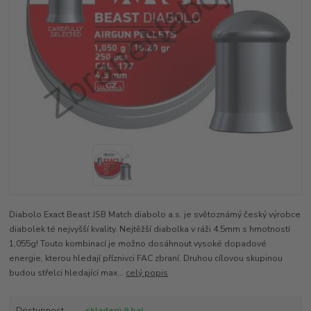
Diabolo Exact Beast JSB Match diabolo a.s. je světoznámý český výrobce
diabolek té nejvyšší kvality. Nejtěžší diabolka v ráži 4,5mm s hmotností
1,055g! Touto kombinací je možno dosáhnout vysoké dopadové
energie, kterou hledají příznivci FAC zbraní. Druhou cílovou skupinou
budou střelci hledající max...
celý popis
Dostupnost
skladem 9 bal