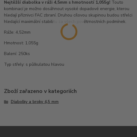
Nejtěžší diabolka v ráži 4,5mm s hmotností 1,055g!
Touto
kombinací je možno dosáhnout vysoké dopadové energie, kterou
hledají příznivci FAC zbraní. Druhou cílovou skupinou budou střelci
hledající maximální stabilitu za všech povětrnostních podmínek.
Ráže: 4,52mm
Hmotnost: 1,055g
Balení: 250ks
Typ střely: s půlkulatou hlavou
Zboží zařazeno v kategoriích
Diabolky a broky 4,5 mm