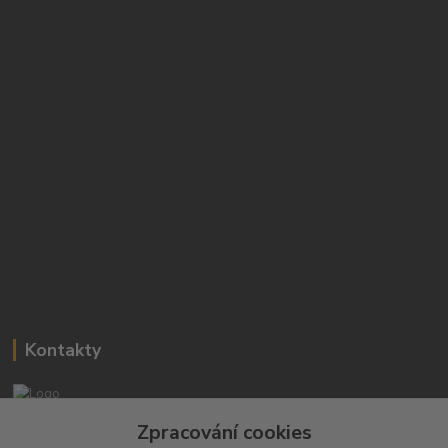
Kontakty
Josef Hampl
Zpracování cookies
+420 603794370