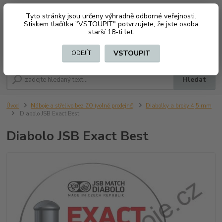
Tyto stránky jsou určeny výhradně odborné veřejnosti.
0
ks
CZK
+420 603794370
Stiskem tlačítka "VSTOUPIT" potvrzujete, že jste osoba
za
0 Kč
starší 18-ti let.
Menu
VSTOUPIT
ODEJÍT
Hledat
Úvod
Náboje a střelivo bez ZO (volně prodejné)
Diabolky a broky 4,5 mm
Diabolo JSB Exact Best
Diabolo JSB Exact Best