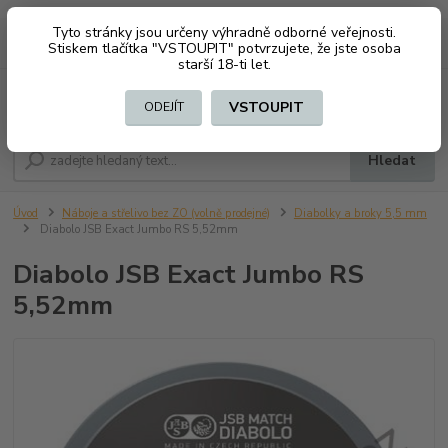
Tyto stránky jsou určeny výhradně odborné veřejnosti.
0
ks
CZK
+420 603794370
Stiskem tlačítka "VSTOUPIT" potvrzujete, že jste osoba
za
0 Kč
starší 18-ti let.
Menu
VSTOUPIT
ODEJÍT
Hledat
Úvod
Náboje a střelivo bez ZO (volně prodejné)
Diabolky a broky 5,5 mm
Diabolo JSB Exact Jumbo RS 5,52mm
Diabolo JSB Exact Jumbo RS
5,52mm