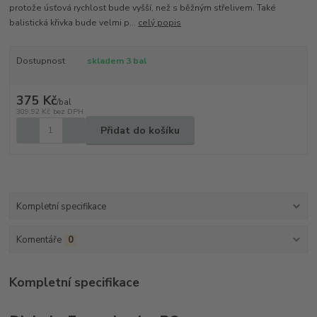
protože úsťová rychlost bude vyšší, než s běžným střelivem. Také
balistická křivka bude velmi p...
celý popis
Dostupnost
skladem 3 bal
375 Kč
/
bal
309,92 Kč
bez DPH
Přidat do košíku
Kompletní specifikace
Komentáře
0
Kompletní specifikace