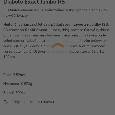
Diabolo Exact Jumbo RS
JSB Match diabolo a.s. je světoznámý český výrobce diabolek té
nejvyšší kvality.
Nejlehčí varianta střeliva s půlkulatou hlavou z nabídky JSB.
RS znamená
Rapid Speed
(ultra rychlý), protože úsťová rychlost
bude vyšší, než s běžným střelivem. Také balistická křivka bude
velmi plochá. Nabízí se také spojení s automobilovým průmyslem,
kde RS (Rallye Sport) je přídomkem pro lehké a velmi výkonné
verze automobilů. Úsťová rychlost při nastavení zbraně na 16J:
192m/s.
Ráže: 5,52mm
Hmotnost: 0,870g
Balení: 500ks
Typ střely: s půlkulatou hlavou