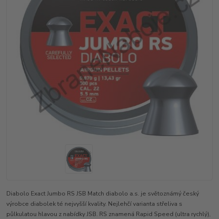
Diabolo Exact Jumbo RS JSB Match diabolo a.s. je světoznámý český
výrobce diabolek té nejvyšší kvality. Nejlehčí varianta střeliva s
půlkulatou hlavou z nabídky JSB. RS znamená Rapid Speed (ultra rychlý),