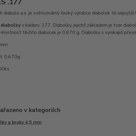
S .177
 diabolo a.s. je světoznámý český výrobce diabolek té nejvyšší k
 diabolky
v kalibru .177. Diabolky, jejichž základem je tvar dia
otnost těchto diabolek je 0,670 g. Diabolky s vynikající přesno
,5mm
: 0,670g
500ks
zařazeno v kategoriích
lky a broky 4,5 mm