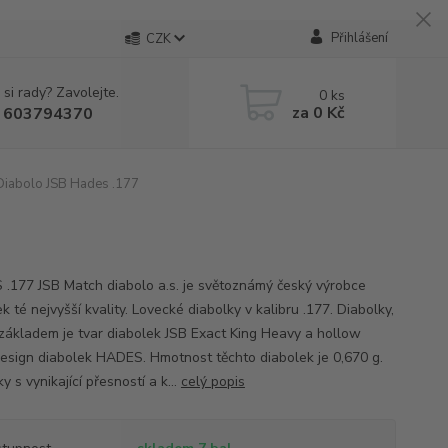
Přihlášení
CZK
 si rady? Zavolejte.
0
ks
za
0 Kč
 603794370
iabolo JSB Hades .177
.177 JSB Match diabolo a.s. je světoznámý český výrobce
k té nejvyšší kvality. Lovecké diabolky v kalibru .177. Diabolky,
ž základem je tvar diabolek JSB Exact King Heavy a hollow
design diabolek HADES. Hmotnost těchto diabolek je 0,670 g.
y s vynikající přesností a k...
celý popis