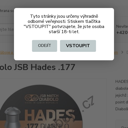
hrana soukromí
Doprava a platba
Tyto stránky jsou určeny výhradně
odborné veřejnosti. Stiskem tlačítka
"VSTOUPIT" potvrzujete, že jste osoba
Nevíte
Hledat
starší 18-ti let.
+420
VSTOUPIT
ODEJÍT
áboje a střelivo bez ZO (volně prodejné)
Diabolky a broky 4,5 mm
D
olo JSB Hades .177
HADES 
diabole
jejich
point 
Diabolk