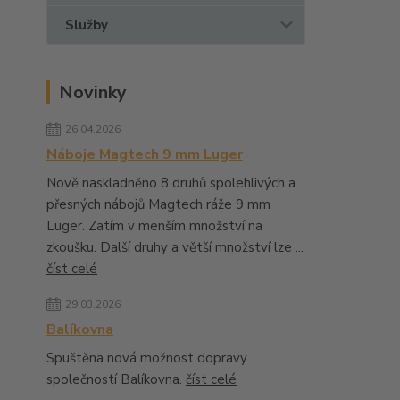
Služby
Novinky
26.04.2026
Náboje Magtech 9 mm Luger
Nově naskladněno 8 druhů spolehlivých a
přesných nábojů Magtech ráže 9 mm
Luger. Zatím v menším množství na
zkoušku. Další druhy a větší množství lze ...
číst celé
29.03.2026
Balíkovna
Spuštěna nová možnost dopravy
společností Balíkovna.
číst celé