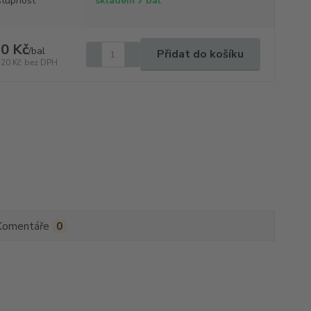
tupnost
skladem 7 bal
0 Kč
/
bal
Přidat do košíku
,20 Kč
bez DPH
Komentáře
0