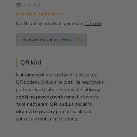
02.03.2026
Glocky 6. generace
Naskladněny Glocky 6. generace
číst celé
Zobrazit všechny novinky
QR kód
Nabízím možnost vystavení dokladu s
QR kódem. Stále sice platí, že nepřijímám
platební karty, ale lze provádět
úhrady
zboží na provozovně
mimo hotovosti
také
načtením QR kódu
a zadáním
okamžité platby
pomocí bankovní
aplikace v mobilním telefonu.