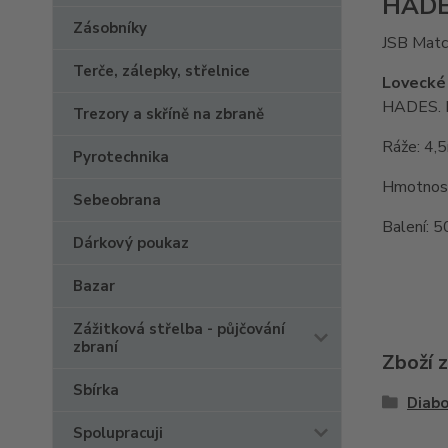
HADE
Zásobníky
JSB Match
Terče, zálepky, střelnice
Lovecké
HADES. Hm
Trezory a skříně na zbraně
Ráže: 4
Pyrotechnika
Hmotnost
Sebeobrana
Balení: 
Dárkový poukaz
Bazar
Zážitková střelba - půjčování
zbraní
Zboží 
Sbírka
Diabo
Spolupracuji