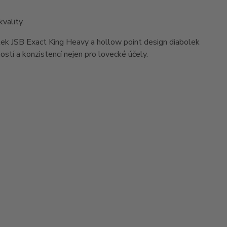
vality.
bolek JSB Exact King Heavy a hollow point design diabolek
stí a konzistencí nejen pro lovecké účely.