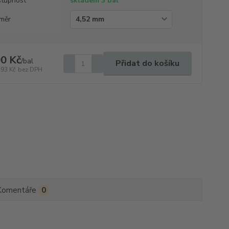
tupnost
skladem 3 bal
měr
0 Kč
/
bal
Přidat do košíku
,93 Kč
bez DPH
Komentáře
0