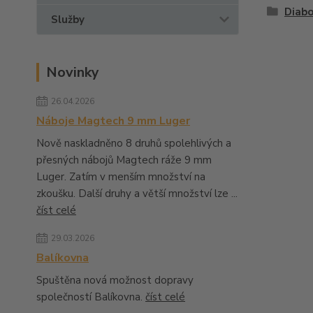
Diabo
Služby
Novinky
26.04.2026
Náboje Magtech 9 mm Luger
Nově naskladněno 8 druhů spolehlivých a
přesných nábojů Magtech ráže 9 mm
Luger. Zatím v menším množství na
zkoušku. Další druhy a větší množství lze ...
číst celé
29.03.2026
Balíkovna
Spuštěna nová možnost dopravy
společností Balíkovna.
číst celé