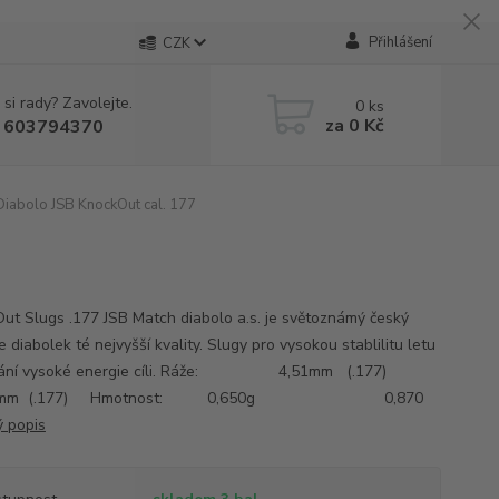
Přihlášení
CZK
 si rady? Zavolejte.
0
ks
za
0 Kč
 603794370
iabolo JSB KnockOut cal. 177
ut Slugs .177 JSB Match diabolo a.s. je světoznámý český
 diabolek té nejvyšší kvality. Slugy pro vysokou stablilitu letu
dání vysoké energie cíli. Ráže: 4,51mm (.177)
2 mm (.177) Hmotnost: 0,650g 0,870
ý popis