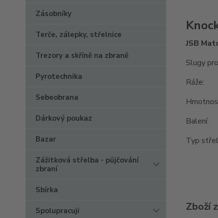
Zásobníky
Knock
Terče, zálepky, střelnice
JSB Mat
Trezory a skříně na zbraně
Slugy pro
Pyrotechnika
Ráže:
Sebeobrana
Hmot
Dárkový poukaz
Bal
Bazar
Typ střel
Zážitková střelba - půjčování
zbraní
Sbírka
Zboží 
Spolupracuji