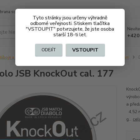
hrana soukromí
Doprava a platba
Tyto stránky jsou určeny výhradně
odborné veřejnosti. Stiskem tlačítka
"VSTOUPIT" potvrzujete, že jste osoba
Nevíte
Hledat
starší 18-ti let.
+420
VSTOUPIT
ODEJÍT
áboje a střelivo bez ZO (volně prodejné)
Diabolky a broky 4,5 mm
D
olo JSB KnockOut cal. 177
KnockO
výrobce
a pře
4,5
g...
cel