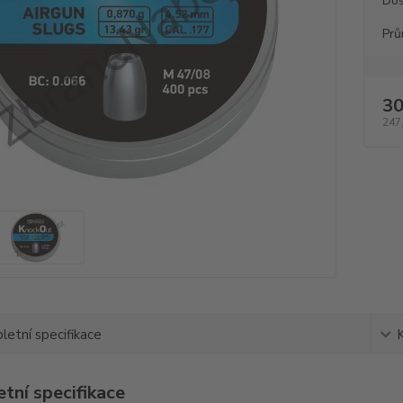
Dos
Prů
30
247
etní specifikace
tní specifikace