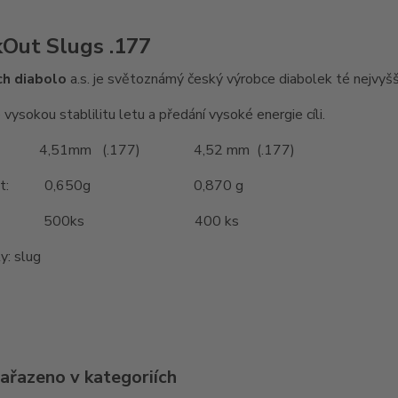
Out Slugs .177
ch diabolo
a.s. je světoznámý český výrobce diabolek té nejvyšší
 vysokou stablilitu letu a předání vysoké energie cíli.
 4,51mm (.177) 4,52 mm (.177)
nost: 0,650g 0,870 g
ení: 500ks 400 ks
y: slug
zařazeno v kategoriích