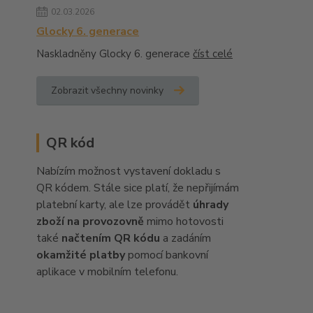
02.03.2026
Glocky 6. generace
Naskladněny Glocky 6. generace
číst celé
Zobrazit všechny novinky
QR kód
Nabízím možnost vystavení dokladu s
QR kódem. Stále sice platí, že nepřijímám
platební karty, ale lze provádět
úhrady
zboží na provozovně
mimo hotovosti
také
načtením QR kódu
a zadáním
okamžité platby
pomocí bankovní
aplikace v mobilním telefonu.