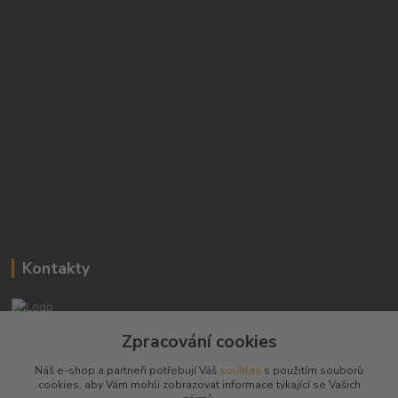
Kontakty
Josef Hampl
Zpracování cookies
+420 603794370
Náš e-shop a partneři potřebují Váš
souhlas
s použitím souborů
cookies, aby Vám mohli zobrazovat informace týkající se Vašich
zbranenaboje@seznam.cz