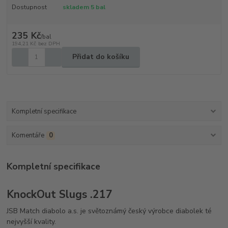
Dostupnost
skladem 5 bal
235 Kč
/
bal
194,21 Kč
bez DPH
Přidat do košíku
Kompletní specifikace
Komentáře
0
Kompletní specifikace
KnockOut Slugs .217
JSB Match diabolo a.s. je světoznámý český výrobce diabolek té
nejvyšší kvality.