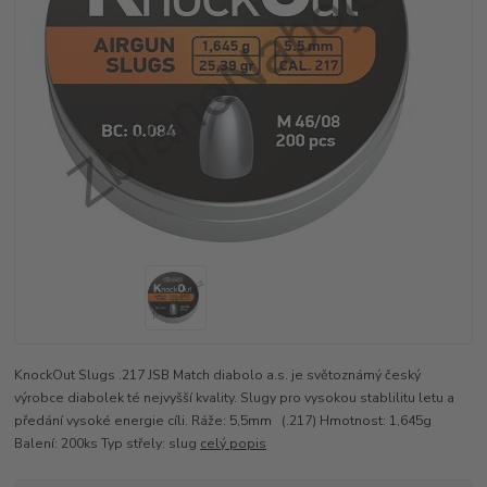
KnockOut Slugs .217 JSB Match diabolo a.s. je světoznámý český
výrobce diabolek té nejvyšší kvality. Slugy pro vysokou stablilitu letu a
předání vysoké energie cíli. Ráže: 5,5mm (.217) Hmotnost: 1,645g
Balení: 200ks Typ střely: slug
celý popis