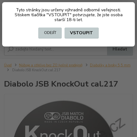
Tyto stránky jsou určeny výhradně odborné veřejnosti.
0
ks
CZK
+420 603794370
Stiskem tlačítka "VSTOUPIT" potvrzujete, že jste osoba
za
0 Kč
starší 18-ti let.
Menu
VSTOUPIT
ODEJÍT
Hledat
Úvod
Náboje a střelivo bez ZO (volně prodejné)
Diabolky a broky 5,5 mm
Diabolo JSB KnockOut cal.217
Diabolo JSB KnockOut cal.217