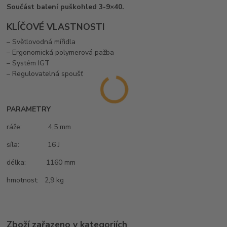
Součást balení puškohled 3-9×40.
KLÍČOVÉ VLASTNOSTI
– Světlovodná mířidla
– Ergonomická polymerová pažba
– Systém IGT
– Regulovatelná spoušť
PARAMETRY
ráže: 4,5 mm
síla: 16 J
délka: 1160 mm
hmotnost: 2,9 kg
Zboží zařazeno v kategoriích