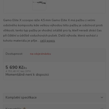
Gamo Elite X scoope ráže 4,5 mm Gamo Elite X má pažbu z velmi
odolného kompositu kde velkou výhodou této pažby je odolnost proti
vlhkosti, tento typ pažby je vhodný zvláště pro ty, kteří neradi ztrácí čas
při čištění a údržbě vzduchových pušek. Další výhoda, která vychází z
tohoto materiálu je příje...
celý popis
Dostupnost
na objednávku
5 690 Kč
/
ks
4 702,48 Kč
bez DPH
Momentálně není k dispozici
Kompletní specifikace