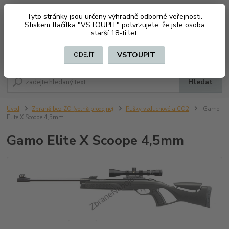
Tyto stránky jsou určeny výhradně odborné veřejnosti.
0
ks
CZK
+420 603794370
Stiskem tlačítka "VSTOUPIT" potvrzujete, že jste osoba
za
0 Kč
starší 18-ti let.
Menu
VSTOUPIT
ODEJÍT
Hledat
Úvod
Zbraně bez ZO (volně prodejné)
Pušky vzduchové a CO2
Gamo
Elite X Scoope 4,5mm
Gamo Elite X Scoope 4,5mm