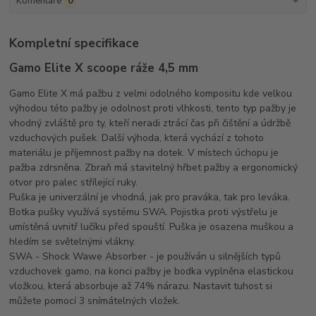
Komentáře
0
Kompletní specifikace
Gamo Elite X scoope ráže 4,5 mm
Gamo Elite X má pažbu z velmi odolného kompositu kde velkou
výhodou této pažby je odolnost proti vlhkosti, tento typ pažby je
vhodný zvláště pro ty, kteří neradi ztrácí čas při čištění a údržbě
vzduchových pušek. Další výhoda, která vychází z tohoto
materiálu je příjemnost pažby na dotek. V místech úchopu je
pažba zdrsněna. Zbraň má stavitelný hřbet pažby a ergonomický
otvor pro palec střílející ruky.
Puška je univerzální je vhodná, jak pro praváka, tak pro leváka.
Botka pušky využívá systému SWA. Pojistka proti výstřelu je
umístěná uvnitř lučíku před spouští. Puška je osazena muškou a
hledím se světelnými vlákny.
SWA - Shock Wawe Absorber - je používán u silnějších typů
vzduchovek gamo, na konci pažby je bodka vyplněna elastickou
vložkou, která absorbuje až 74% nárazu. Nastavit tuhost si
můžete pomocí 3 snímátelných vložek.