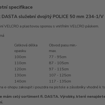
tní specifikace
 DASTA služební dvojitý POLICE 50 mm 234-1/V
štění VELCRO a plastovou sponou s vnitřním VELCRO páskem.
rná
Celková délka
Obvod pasu min.-
opasku
max.
100cm
77 - 95cm
110cm
87 - 105cm
120cm
97 - 115cm
130cm
107 - 125cm
140cm
117 - 135cm
na e-shopu zakoupit i pouzdra na pistole a zásobníky vhodné k 
e mám celý sortiment fi. DASTA. Výrobky, které nenajdete
í.