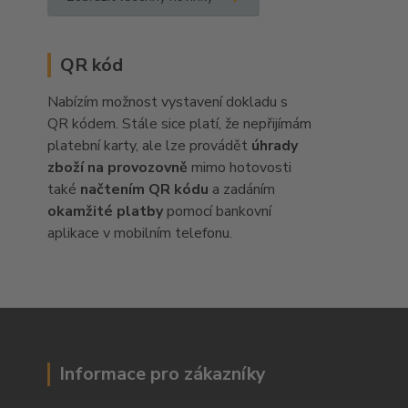
QR kód
Nabízím možnost vystavení dokladu s
QR kódem. Stále sice platí, že nepřijímám
platební karty, ale lze provádět
úhrady
zboží na provozovně
mimo hotovosti
také
načtením QR kódu
a zadáním
okamžité platby
pomocí bankovní
aplikace v mobilním telefonu.
Informace pro zákazníky