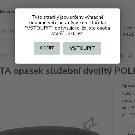
hrana soukromí
Doprava a platba
Tyto stránky jsou určeny výhradně
odborné veřejnosti. Stiskem tlačítka
"VSTOUPIT" potvrzujete, že jste osoba
Nevíte
Hledat
starší 18-ti let.
+420
VSTOUPIT
ODEJÍT
statní příslušenství
DASTA opasek služební dvojitý POLICE 50 mm 23
A opasek služební dvojitý PO
Opasek
VELCRO
černá 
max. S
XL 130