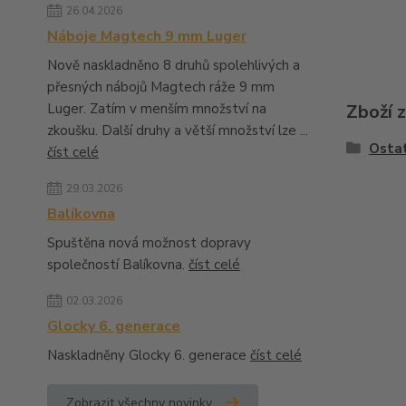
26.04.2026
Náboje Magtech 9 mm Luger
Nově naskladněno 8 druhů spolehlivých a
přesných nábojů Magtech ráže 9 mm
Zboží 
Luger. Zatím v menším množství na
zkoušku. Další druhy a větší množství lze ...
Ostat
číst celé
29.03.2026
Balíkovna
Spuštěna nová možnost dopravy
společností Balíkovna.
číst celé
02.03.2026
Glocky 6. generace
Naskladněny Glocky 6. generace
číst celé
Zobrazit všechny novinky