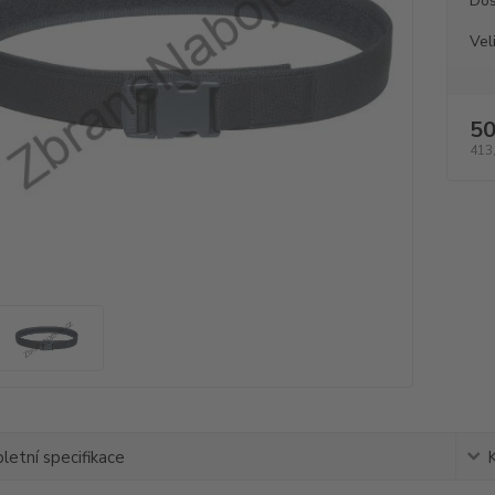
Dos
Vel
50
413
etní specifikace