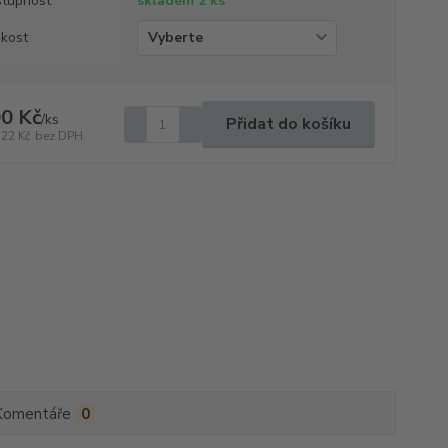
tupnost
skladem 2 ks
ikost
0 Kč
/
ks
Přidat do košíku
,22 Kč
bez DPH
Komentáře
0