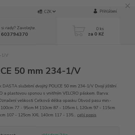
Přihlášení
CZK
 si rady? Zavolejte.
0
ks
za
0 Kč
 603794370
4-1/V
LICE 50 mm 234-1/V
 DASTA služební dvojitý POLICE 50 mm 234-1/V Dvojí jištění
 a plastovou sponou s vnitřním VELCRO páskem. Barva:
Označení velikosti Celková délka opasku Obvod pasu min.-
 100cm 77 - 95cm M 110cm 87 - 105cm L 120cm 97 - 115cm
cm 107 - 125cm XXL 140cm 117 - 135...
celý popis