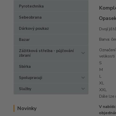
Pyrotechnika
Komple
Sebeobrana
Opasek
Dárkový poukaz
Dvojí ji
Barva: če
Bazar
Označení
Zážitková střelba - půjčování
zbraní
velikosti
S
Sbírka
M
L
Spolupracuji
XL
Služby
XXL
Dále lze 
V nabídc
Novinky
objednán