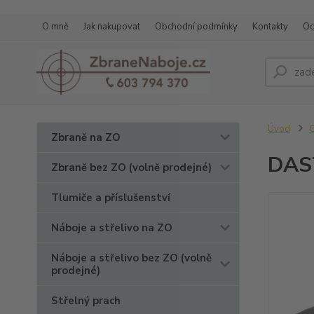
O mně
Jak nakupovat
Obchodní podmínky
Kontakty
Oc
Úvod
O
Zbraně na ZO
DAST
Zbraně bez ZO (volně prodejné)
Tlumiče a příslušenství
Náboje a střelivo na ZO
Náboje a střelivo bez ZO (volně
prodejné)
Střelný prach