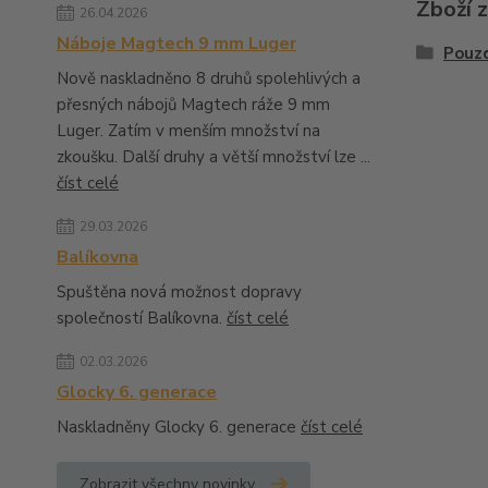
Zboží 
26.04.2026
Náboje Magtech 9 mm Luger
Pouzd
Nově naskladněno 8 druhů spolehlivých a
přesných nábojů Magtech ráže 9 mm
Luger. Zatím v menším množství na
zkoušku. Další druhy a větší množství lze ...
číst celé
29.03.2026
Balíkovna
Spuštěna nová možnost dopravy
společností Balíkovna.
číst celé
02.03.2026
Glocky 6. generace
Naskladněny Glocky 6. generace
číst celé
Zobrazit všechny novinky