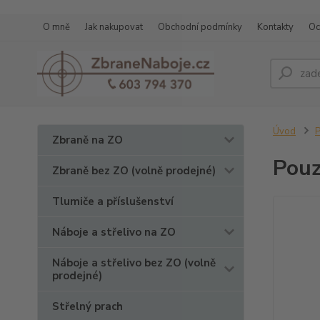
O mně
Jak nakupovat
Obchodní podmínky
Kontakty
Oc
Úvod
P
Zbraně na ZO
Pouz
Zbraně bez ZO (volně prodejné)
Tlumiče a příslušenství
Náboje a střelivo na ZO
Náboje a střelivo bez ZO (volně
prodejné)
Střelný prach