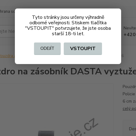
hrana soukromí
Doprava a platba
Tyto stránky jsou určeny výhradně
odborné veřejnosti. Stiskem tlačítka
"VSTOUPIT" potvrzujete, že jste osoba
Nevíte
Hledat
starší 18-ti let.
+420
VSTOUPIT
ODEJÍT
ouzdra a kufry
Pouzdro na zásobník DASTA vyztužené malé 636
dro na zásobník DASTA vyztuž
Pouzdr
Polici
6 cm z
celý p
Dos