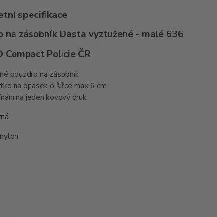
tní specifikace
o na zásobník Dasta vyztužené - malé 636
D Compact Policie ČR
né pouzdro na zásobník
tko na opasek o šířce max 6 cm
ínání na jeden kovový druk
rná
 nylon