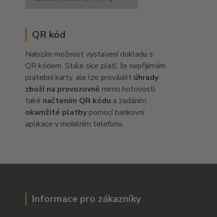
QR kód
Nabízím možnost vystavení dokladu s
QR kódem. Stále sice platí, že nepřijímám
platební karty, ale lze provádět
úhrady
zboží na provozovně
mimo hotovosti
také
načtením QR kódu
a zadáním
okamžité platby
pomocí bankovní
aplikace v mobilním telefonu.
Informace pro zákazníky